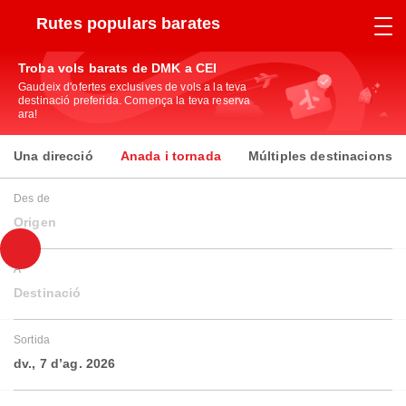
Rutes populars barates
Troba vols barats de DMK a CEI
Gaudeix d'ofertes exclusives de vols a la teva
destinació preferida. Comença la teva reserva
ara!
Una direcció
Anada i tornada
Múltiples destinacions
Des de
Origen
A
Destinació
Sortida
dv., 7 d’ag. 2026