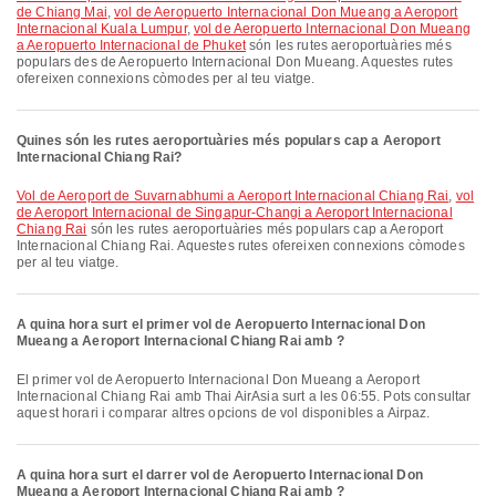
de Chiang Mai
,
vol de Aeropuerto Internacional Don Mueang a Aeroport
Internacional Kuala Lumpur
,
vol de Aeropuerto Internacional Don Mueang
a Aeropuerto Internacional de Phuket
són les rutes aeroportuàries més
populars des de Aeropuerto Internacional Don Mueang. Aquestes rutes
ofereixen connexions còmodes per al teu viatge.
Quines són les rutes aeroportuàries més populars cap a Aeroport
Internacional Chiang Rai?
vol de Aeroport de Suvarnabhumi a Aeroport Internacional Chiang Rai
,
vol
de Aeroport Internacional de Singapur-Changi a Aeroport Internacional
Chiang Rai
són les rutes aeroportuàries més populars cap a Aeroport
Internacional Chiang Rai. Aquestes rutes ofereixen connexions còmodes
per al teu viatge.
A quina hora surt el primer vol de Aeropuerto Internacional Don
Mueang a Aeroport Internacional Chiang Rai amb ?
El primer vol de Aeropuerto Internacional Don Mueang a Aeroport
Internacional Chiang Rai amb Thai AirAsia surt a les 06:55. Pots consultar
aquest horari i comparar altres opcions de vol disponibles a Airpaz.
A quina hora surt el darrer vol de Aeropuerto Internacional Don
Mueang a Aeroport Internacional Chiang Rai amb ?