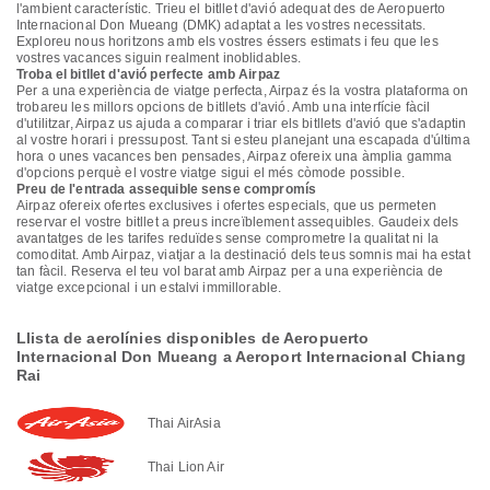
l'ambient característic. Trieu el bitllet d'avió adequat des de Aeropuerto
Internacional Don Mueang (DMK) adaptat a les vostres necessitats.
Exploreu nous horitzons amb els vostres éssers estimats i feu que les
vostres vacances siguin realment inoblidables.
Troba el bitllet d'avió perfecte amb Airpaz
Per a una experiència de viatge perfecta, Airpaz és la vostra plataforma on
trobareu les millors opcions de bitllets d'avió. Amb una interfície fàcil
d'utilitzar, Airpaz us ajuda a comparar i triar els bitllets d'avió que s'adaptin
al vostre horari i pressupost. Tant si esteu planejant una escapada d'última
hora o unes vacances ben pensades, Airpaz ofereix una àmplia gamma
d'opcions perquè el vostre viatge sigui el més còmode possible.
Preu de l'entrada assequible sense compromís
Airpaz ofereix ofertes exclusives i ofertes especials, que us permeten
reservar el vostre bitllet a preus increïblement assequibles. Gaudeix dels
avantatges de les tarifes reduïdes sense comprometre la qualitat ni la
comoditat. Amb Airpaz, viatjar a la destinació dels teus somnis mai ha estat
tan fàcil. Reserva el teu vol barat amb Airpaz per a una experiència de
viatge excepcional i un estalvi immillorable.
Llista de aerolínies disponibles de Aeropuerto
Internacional Don Mueang a Aeroport Internacional Chiang
Rai
Thai AirAsia
Thai Lion Air