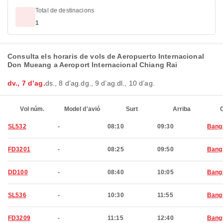
Total de destinacions
1
Consulta els horaris de vols de Aeropuerto Internacional
Don Mueang a Aeroport Internacional Chiang Rai
dv., 7 d’ag.
ds., 8 d’ag.
dg., 9 d’ag.
dl., 10 d’ag.
Vol núm.
Model d'avió
Surt
Arriba
C
SL532
-
08:10
09:30
Bang
FD3201
-
08:25
09:50
Bang
DD100
-
08:40
10:05
Bang
SL536
-
10:30
11:55
Bang
FD3209
-
11:15
12:40
Bang