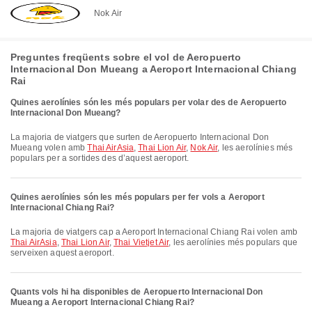
Nok Air
Preguntes freqüents sobre el vol de Aeropuerto
Internacional Don Mueang a Aeroport Internacional Chiang
Rai
Quines aerolínies són les més populars per volar des de Aeropuerto
Internacional Don Mueang?
La majoria de viatgers que surten de Aeropuerto Internacional Don
Mueang volen amb
Thai AirAsia
,
Thai Lion Air
,
Nok Air
, les aerolínies més
populars per a sortides des d’aquest aeroport.
Quines aerolínies són les més populars per fer vols a Aeroport
Internacional Chiang Rai?
La majoria de viatgers cap a Aeroport Internacional Chiang Rai volen amb
Thai AirAsia
,
Thai Lion Air
,
Thai Vietjet Air
, les aerolínies més populars que
serveixen aquest aeroport.
Quants vols hi ha disponibles de Aeropuerto Internacional Don
Mueang a Aeroport Internacional Chiang Rai?