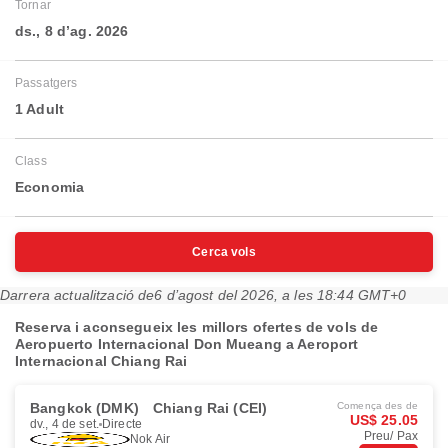
Tornar
ds., 8 d’ag. 2026
Passatgers
1 Adult
Class
Economia
Cerca vols
Darrera actualització de
6 d’agost del 2026, a les 18:44 GMT+0
Reserva i aconsegueix les millors ofertes de vols de
Aeropuerto Internacional Don Mueang a Aeroport
Internacional Chiang Rai
Bangkok (DMK)
Chiang Rai (CEI)
Comença des de
US$ 25.05
dv., 4 de set.
Directe
Preu/ Pax
Nok Air