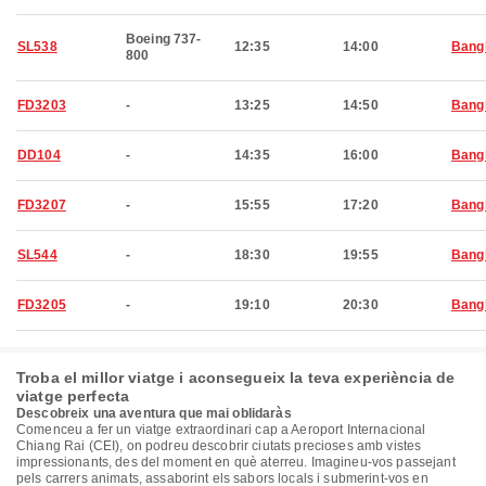
Boeing 737-
SL538
12:35
14:00
Bang
800
FD3203
-
13:25
14:50
Bang
DD104
-
14:35
16:00
Bang
FD3207
-
15:55
17:20
Bang
SL544
-
18:30
19:55
Bang
FD3205
-
19:10
20:30
Bang
Troba el millor viatge i aconsegueix la teva experiència de
viatge perfecta
Descobreix una aventura que mai oblidaràs
Comenceu a fer un viatge extraordinari cap a Aeroport Internacional
Chiang Rai (CEI), on podreu descobrir ciutats precioses amb vistes
impressionants, des del moment en què aterreu. Imagineu-vos passejant
pels carrers animats, assaborint els sabors locals i submerint-vos en