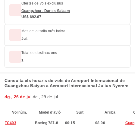
Ofertes de vols exclusius
Guangzhou - Dar es Salaam
US$ 692.67
Mes de la tarifa més baixa
Jul.
Total de destinacions
1
Consulta els horaris de vols de Aeroport Internacional de
Guangzhou Baiyun a Aeroport Internacional Julius Nyerere
dg., 26 de jul.
dc., 29 de jul.
Vol núm.
Model d'avió
Surt
Arriba
C
TC403
Boeing 787-8
00:15
08:00
Guan