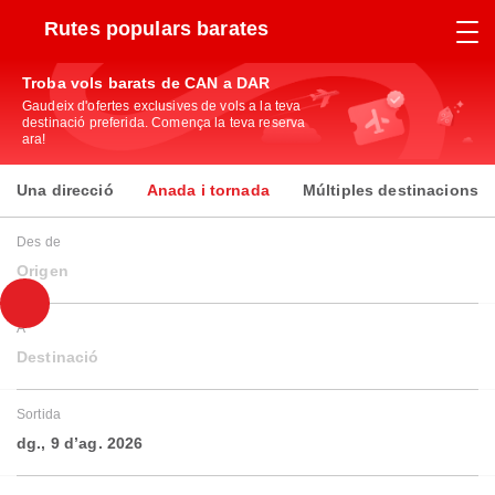
Rutes populars barates
Troba vols barats de CAN a DAR
Gaudeix d'ofertes exclusives de vols a la teva
destinació preferida. Comença la teva reserva
ara!
Una direcció
Anada i tornada
Múltiples destinacions
Des de
Origen
A
Destinació
Sortida
dg., 9 d’ag. 2026