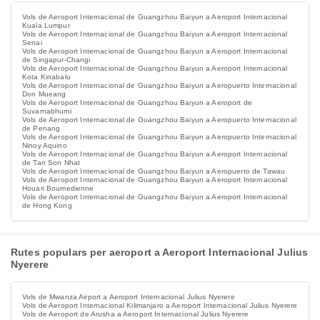
Vols de Aeroport Internacional de Guangzhou Baiyun a Aeroport Internacional
Kuala Lumpur
Vols de Aeroport Internacional de Guangzhou Baiyun a Aeroport Internacional
Senai
Vols de Aeroport Internacional de Guangzhou Baiyun a Aeroport Internacional
de Singapur-Changi
Vols de Aeroport Internacional de Guangzhou Baiyun a Aeroport Internacional
Kota Kinabalu
Vols de Aeroport Internacional de Guangzhou Baiyun a Aeropuerto Internacional
Don Mueang
Vols de Aeroport Internacional de Guangzhou Baiyun a Aeroport de
Suvarnabhumi
Vols de Aeroport Internacional de Guangzhou Baiyun a Aeropuerto Internacional
de Penang
Vols de Aeroport Internacional de Guangzhou Baiyun a Aeropuerto Internacional
Ninoy Aquino
Vols de Aeroport Internacional de Guangzhou Baiyun a Aeroport Internacional
de Tan Son Nhat
Vols de Aeroport Internacional de Guangzhou Baiyun a Aeropuerto de Tawau
Vols de Aeroport Internacional de Guangzhou Baiyun a Aeroport Internacional
Houari Boumedienne
Vols de Aeroport Internacional de Guangzhou Baiyun a Aeroport Internacional
de Hong Kong
Rutes populars per aeroport a Aeroport Internacional Julius
Nyerere
Vols de Mwanza Airport a Aeroport Internacional Julius Nyerere
Vols de Aeroport Internacional Kilimanjaro a Aeroport Internacional Julius Nyerere
Vols de Aeroport de Arusha a Aeroport Internacional Julius Nyerere