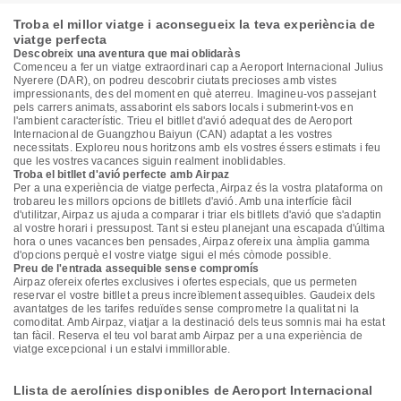
Troba el millor viatge i aconsegueix la teva experiència de
viatge perfecta
Descobreix una aventura que mai oblidaràs
Comenceu a fer un viatge extraordinari cap a Aeroport Internacional Julius
Nyerere (DAR), on podreu descobrir ciutats precioses amb vistes
impressionants, des del moment en què aterreu. Imagineu-vos passejant
pels carrers animats, assaborint els sabors locals i submerint-vos en
l'ambient característic. Trieu el bitllet d'avió adequat des de Aeroport
Internacional de Guangzhou Baiyun (CAN) adaptat a les vostres
necessitats. Exploreu nous horitzons amb els vostres éssers estimats i feu
que les vostres vacances siguin realment inoblidables.
Troba el bitllet d'avió perfecte amb Airpaz
Per a una experiència de viatge perfecta, Airpaz és la vostra plataforma on
trobareu les millors opcions de bitllets d'avió. Amb una interfície fàcil
d'utilitzar, Airpaz us ajuda a comparar i triar els bitllets d'avió que s'adaptin
al vostre horari i pressupost. Tant si esteu planejant una escapada d'última
hora o unes vacances ben pensades, Airpaz ofereix una àmplia gamma
d'opcions perquè el vostre viatge sigui el més còmode possible.
Preu de l'entrada assequible sense compromís
Airpaz ofereix ofertes exclusives i ofertes especials, que us permeten
reservar el vostre bitllet a preus increïblement assequibles. Gaudeix dels
avantatges de les tarifes reduïdes sense comprometre la qualitat ni la
comoditat. Amb Airpaz, viatjar a la destinació dels teus somnis mai ha estat
tan fàcil. Reserva el teu vol barat amb Airpaz per a una experiència de
viatge excepcional i un estalvi immillorable.
Llista de aerolínies disponibles de Aeroport Internacional