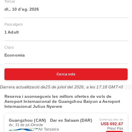
Tornar
dl., 10 d’ag. 2026
Passatgers
1 Adult
Class
Economia
Cerca vols
Darrera actualització de
25 de juliol del 2026, a les 17:18 GMT+0
Reserva i aconsegueix les millors ofertes de vols de
Aeroport Internacional de Guangzhou Baiyun a Aeroport
Internacional Julius Nyerere
Guangzhou (CAN)
Dar es Salaam (DAR)
Comença des de
US$ 692.67
dv., 31 de jul.
Directe
Preu/ Pax
Air Tanzania