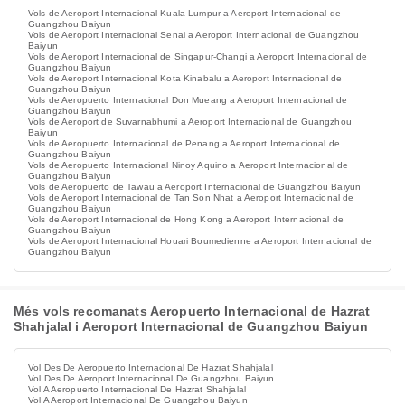
Vols de Aeroport Internacional Kuala Lumpur a Aeroport Internacional de
Guangzhou Baiyun
Vols de Aeroport Internacional Senai a Aeroport Internacional de Guangzhou
Baiyun
Vols de Aeroport Internacional de Singapur-Changi a Aeroport Internacional de
Guangzhou Baiyun
Vols de Aeroport Internacional Kota Kinabalu a Aeroport Internacional de
Guangzhou Baiyun
Vols de Aeropuerto Internacional Don Mueang a Aeroport Internacional de
Guangzhou Baiyun
Vols de Aeroport de Suvarnabhumi a Aeroport Internacional de Guangzhou
Baiyun
Vols de Aeropuerto Internacional de Penang a Aeroport Internacional de
Guangzhou Baiyun
Vols de Aeropuerto Internacional Ninoy Aquino a Aeroport Internacional de
Guangzhou Baiyun
Vols de Aeropuerto de Tawau a Aeroport Internacional de Guangzhou Baiyun
Vols de Aeroport Internacional de Tan Son Nhat a Aeroport Internacional de
Guangzhou Baiyun
Vols de Aeroport Internacional de Hong Kong a Aeroport Internacional de
Guangzhou Baiyun
Vols de Aeroport Internacional Houari Boumedienne a Aeroport Internacional de
Guangzhou Baiyun
Més vols recomanats Aeropuerto Internacional de Hazrat
Shahjalal i Aeroport Internacional de Guangzhou Baiyun
Vol Des De Aeropuerto Internacional De Hazrat Shahjalal
Vol Des De Aeroport Internacional De Guangzhou Baiyun
Vol A Aeropuerto Internacional De Hazrat Shahjalal
Vol A Aeroport Internacional De Guangzhou Baiyun