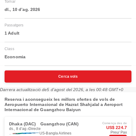
Tornar
dl., 10 d’ag. 2026
Passatgers
1 Adult
Class
Economia
Cerca vols
Darrera actualització de
5 d’agost del 2026, a les 00:48 GMT+0
Reserva i aconsegueix les millors ofertes de vols de
Aeropuerto Internacional de Hazrat Shahjalal a Aeroport
Internacional de Guangzhou Baiyun
Dhaka (DAC)
Guangzhou (CAN)
Comença des de
US$ 224.7
ds., 8 d’ag.
Directe
Preu/ Pax
US-Bangla Airlines