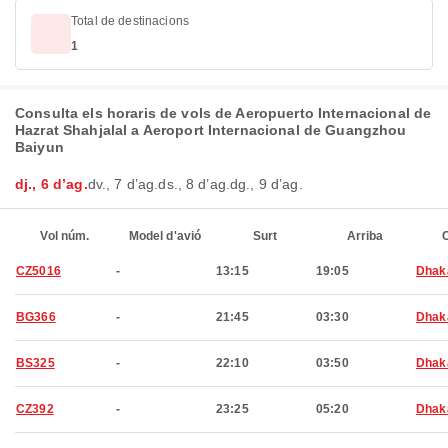
Total de destinacions
1
Consulta els horaris de vols de Aeropuerto Internacional de
Hazrat Shahjalal a Aeroport Internacional de Guangzhou
Baiyun
dj., 6 d’ag.
dv., 7 d’ag.
ds., 8 d’ag.
dg., 9 d’ag.
Vol núm.
Model d'avió
Surt
Arriba
C
CZ5016
-
13:15
19:05
Dhak
BG366
-
21:45
03:30
Dhak
BS325
-
22:10
03:50
Dhak
CZ392
-
23:25
05:20
Dhak