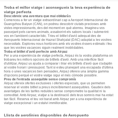
Troba el millor viatge i aconsegueix la teva experiència de
viatge perfecta
Descobreix una aventura que mai oblidaràs
Comenceu a fer un viatge extraordinari cap a Aeroport Internacional de
Guangzhou Baiyun (CAN), on podreu descobrir ciutats precioses amb
vistes impressionants, des del moment en què aterreu. Imagineu-vos
passejant pels carrers animats, assaborint els sabors locals i submerint-
vos en l'ambient característic. Trieu el bitllet d'avió adequat des de
Aeropuerto Internacional de Hazrat Shahjalal (DAC) adaptat a les vostres
necessitats. Exploreu nous horitzons amb els vostres éssers estimats i feu
que les vostres vacances siguin realment inoblidables.
Troba el bitllet d'avió perfecte amb Airpaz
Per a una experiència de viatge perfecta, Airpaz és la vostra plataforma on
trobareu les millors opcions de bitllets d'avió. Amb una interfície fàcil
d'utilitzar, Airpaz us ajuda a comparar i triar els bitllets d'avió que s'adaptin
al vostre horari i pressupost. Tant si esteu planejant una escapada d'última
hora o unes vacances ben pensades, Airpaz ofereix una àmplia gamma
d'opcions perquè el vostre viatge sigui el més còmode possible.
Preu de l'entrada assequible sense compromís
Airpaz ofereix ofertes exclusives i ofertes especials, que us permeten
reservar el vostre bitllet a preus increïblement assequibles. Gaudeix dels
avantatges de les tarifes reduïdes sense comprometre la qualitat ni la
comoditat. Amb Airpaz, viatjar a la destinació dels teus somnis mai ha estat
tan fàcil. Reserva el teu vol barat amb Airpaz per a una experiència de
viatge excepcional i un estalvi immillorable.
Llista de aerolínies disponibles de Aeropuerto