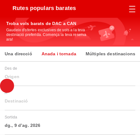
Rutes populars barates
Troba vols barats de DAC a CAN
Gaudeix d'ofertes exclusives de vols a la teva
destinació preferida. Comença la teva reserva
ara!
Una direcció
Anada i tornada
Múltiples destinacions
Des de
Origen
A
Destinació
Sortida
dg., 9 d’ag. 2026