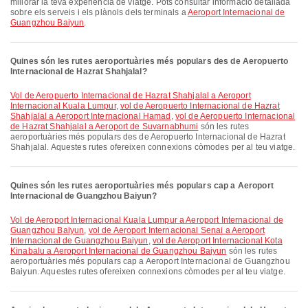
millorar la teva experiència de viatge. Pots consultar informació detallada
sobre els serveis i els plànols dels terminals a
Aeroport Internacional de
Guangzhou Baiyun
.
Quines són les rutes aeroportuàries més populars des de Aeropuerto
Internacional de Hazrat Shahjalal?
vol de Aeropuerto Internacional de Hazrat Shahjalal a Aeroport
Internacional Kuala Lumpur
,
vol de Aeropuerto Internacional de Hazrat
Shahjalal a Aeroport Internacional Hamad
,
vol de Aeropuerto Internacional
de Hazrat Shahjalal a Aeroport de Suvarnabhumi
són les rutes
aeroportuàries més populars des de Aeropuerto Internacional de Hazrat
Shahjalal. Aquestes rutes ofereixen connexions còmodes per al teu viatge.
Quines són les rutes aeroportuàries més populars cap a Aeroport
Internacional de Guangzhou Baiyun?
vol de Aeroport Internacional Kuala Lumpur a Aeroport Internacional de
Guangzhou Baiyun
,
vol de Aeroport Internacional Senai a Aeroport
Internacional de Guangzhou Baiyun
,
vol de Aeroport Internacional Kota
Kinabalu a Aeroport Internacional de Guangzhou Baiyun
són les rutes
aeroportuàries més populars cap a Aeroport Internacional de Guangzhou
Baiyun. Aquestes rutes ofereixen connexions còmodes per al teu viatge.