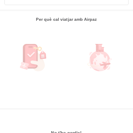
Per què cal viatjar amb Airpaz
No t'ho perdis!