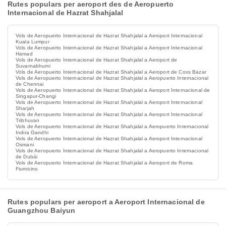
Rutes populars per aeroport des de Aeropuerto
Internacional de Hazrat Shahjalal
Vols de Aeropuerto Internacional de Hazrat Shahjalal a Aeroport Internacional
Kuala Lumpur
Vols de Aeropuerto Internacional de Hazrat Shahjalal a Aeroport Internacional
Hamad
Vols de Aeropuerto Internacional de Hazrat Shahjalal a Aeroport de
Suvarnabhumi
Vols de Aeropuerto Internacional de Hazrat Shahjalal a Aeroport de Coxs Bazar
Vols de Aeropuerto Internacional de Hazrat Shahjalal a Aeropuerto Internacional
de Chennai
Vols de Aeropuerto Internacional de Hazrat Shahjalal a Aeroport Internacional de
Singapur-Changi
Vols de Aeropuerto Internacional de Hazrat Shahjalal a Aeroport Internacional
Sharjah
Vols de Aeropuerto Internacional de Hazrat Shahjalal a Aeroport Internacional
Tribhuvan
Vols de Aeropuerto Internacional de Hazrat Shahjalal a Aeropuerto Internacional
Indira Gandhi
Vols de Aeropuerto Internacional de Hazrat Shahjalal a Aeroport Internacional
Osmani
Vols de Aeropuerto Internacional de Hazrat Shahjalal a Aeropuerto Internacional
de Dubái
Vols de Aeropuerto Internacional de Hazrat Shahjalal a Aeroport de Roma
Fiumicino
Rutes populars per aeroport a Aeroport Internacional de
Guangzhou Baiyun