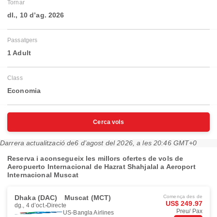
Tornar
dl., 10 d’ag. 2026
Passatgers
1 Adult
Class
Economia
Cerca vols
Darrera actualització de
6 d’agost del 2026, a les 20:46 GMT+0
Reserva i aconsegueix les millors ofertes de vols de
Aeropuerto Internacional de Hazrat Shahjalal a Aeroport
Internacional Muscat
Dhaka (DAC)
Muscat (MCT)
Comença des de
US$ 249.97
dg., 4 d’oct.
Directe
Preu/ Pax
US-Bangla Airlines