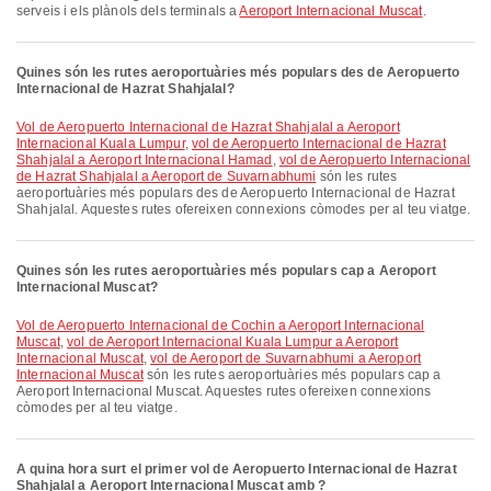
serveis i els plànols dels terminals a
Aeroport Internacional Muscat
.
Quines són les rutes aeroportuàries més populars des de Aeropuerto
Internacional de Hazrat Shahjalal?
vol de Aeropuerto Internacional de Hazrat Shahjalal a Aeroport
Internacional Kuala Lumpur
,
vol de Aeropuerto Internacional de Hazrat
Shahjalal a Aeroport Internacional Hamad
,
vol de Aeropuerto Internacional
de Hazrat Shahjalal a Aeroport de Suvarnabhumi
són les rutes
aeroportuàries més populars des de Aeropuerto Internacional de Hazrat
Shahjalal. Aquestes rutes ofereixen connexions còmodes per al teu viatge.
Quines són les rutes aeroportuàries més populars cap a Aeroport
Internacional Muscat?
vol de Aeropuerto Internacional de Cochin a Aeroport Internacional
Muscat
,
vol de Aeroport Internacional Kuala Lumpur a Aeroport
Internacional Muscat
,
vol de Aeroport de Suvarnabhumi a Aeroport
Internacional Muscat
són les rutes aeroportuàries més populars cap a
Aeroport Internacional Muscat. Aquestes rutes ofereixen connexions
còmodes per al teu viatge.
A quina hora surt el primer vol de Aeropuerto Internacional de Hazrat
Shahjalal a Aeroport Internacional Muscat amb ?