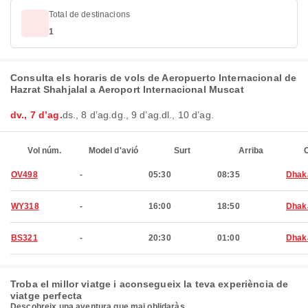
Total de destinacions
1
Consulta els horaris de vols de Aeropuerto Internacional de
Hazrat Shahjalal a Aeroport Internacional Muscat
dv., 7 d’ag.
ds., 8 d’ag.
dg., 9 d’ag.
dl., 10 d’ag.
Vol núm.
Model d'avió
Surt
Arriba
C
OV498
-
05:30
08:35
Dhak
WY318
-
16:00
18:50
Dhak
BS321
-
20:30
01:00
Dhak
Troba el millor viatge i aconsegueix la teva experiència de
viatge perfecta
Descobreix una aventura que mai oblidaràs