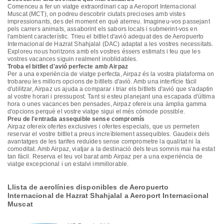
Comenceu a fer un viatge extraordinari cap a Aeroport Internacional
Muscat (MCT), on podreu descobrir ciutats precioses amb vistes
impressionants, des del moment en què aterreu. Imagineu-vos passejant
pels carrers animats, assaborint els sabors locals i submerint-vos en
l'ambient característic. Trieu el bitllet d'avió adequat des de Aeropuerto
Internacional de Hazrat Shahjalal (DAC) adaptat a les vostres necessitats.
Exploreu nous horitzons amb els vostres éssers estimats i feu que les
vostres vacances siguin realment inoblidables.
Troba el bitllet d'avió perfecte amb Airpaz
Per a una experiència de viatge perfecta, Airpaz és la vostra plataforma on
trobareu les millors opcions de bitllets d'avió. Amb una interfície fàcil
d'utilitzar, Airpaz us ajuda a comparar i triar els bitllets d'avió que s'adaptin
al vostre horari i pressupost. Tant si esteu planejant una escapada d'última
hora o unes vacances ben pensades, Airpaz ofereix una àmplia gamma
d'opcions perquè el vostre viatge sigui el més còmode possible.
Preu de l'entrada assequible sense compromís
Airpaz ofereix ofertes exclusives i ofertes especials, que us permeten
reservar el vostre bitllet a preus increïblement assequibles. Gaudeix dels
avantatges de les tarifes reduïdes sense comprometre la qualitat ni la
comoditat. Amb Airpaz, viatjar a la destinació dels teus somnis mai ha estat
tan fàcil. Reserva el teu vol barat amb Airpaz per a una experiència de
viatge excepcional i un estalvi immillorable.
Llista de aerolínies disponibles de Aeropuerto
Internacional de Hazrat Shahjalal a Aeroport Internacional
Muscat