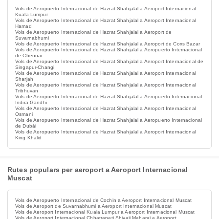
Vols de Aeropuerto Internacional de Hazrat Shahjalal a Aeroport Internacional
Kuala Lumpur
Vols de Aeropuerto Internacional de Hazrat Shahjalal a Aeroport Internacional
Hamad
Vols de Aeropuerto Internacional de Hazrat Shahjalal a Aeroport de
Suvarnabhumi
Vols de Aeropuerto Internacional de Hazrat Shahjalal a Aeroport de Coxs Bazar
Vols de Aeropuerto Internacional de Hazrat Shahjalal a Aeropuerto Internacional
de Chennai
Vols de Aeropuerto Internacional de Hazrat Shahjalal a Aeroport Internacional de
Singapur-Changi
Vols de Aeropuerto Internacional de Hazrat Shahjalal a Aeroport Internacional
Sharjah
Vols de Aeropuerto Internacional de Hazrat Shahjalal a Aeroport Internacional
Tribhuvan
Vols de Aeropuerto Internacional de Hazrat Shahjalal a Aeropuerto Internacional
Indira Gandhi
Vols de Aeropuerto Internacional de Hazrat Shahjalal a Aeroport Internacional
Osmani
Vols de Aeropuerto Internacional de Hazrat Shahjalal a Aeropuerto Internacional
de Dubái
Vols de Aeropuerto Internacional de Hazrat Shahjalal a Aeroport Internacional
King Khalid
Rutes populars per aeroport a Aeroport Internacional
Muscat
Vols de Aeropuerto Internacional de Cochin a Aeroport Internacional Muscat
Vols de Aeroport de Suvarnabhumi a Aeroport Internacional Muscat
Vols de Aeroport Internacional Kuala Lumpur a Aeroport Internacional Muscat
Vols de Aeroport Internacional Chhatrapati Shivaji Maharaj a Aeroport