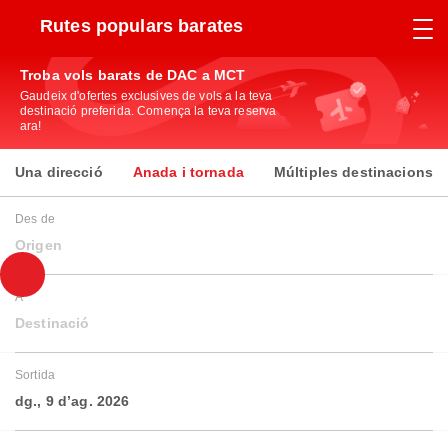
Rutes populars barates
Troba vols barats de DAC a MCT
Gaudeix d'ofertes exclusives de vols a la teva
destinació preferida. Comença la teva reserva
ara!
Una direcció
Anada i tornada
Múltiples destinacions
Des de
Origen
A
Destinació
Sortida
dg., 9 d’ag. 2026