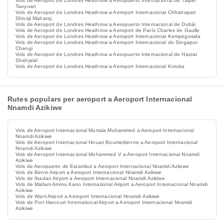
Vols de Aeroport de Londres Heathrow a Aeropuerto Internacional de Taipéi
Taoyuan
Vols de Aeroport de Londres Heathrow a Aeroport Internacional Chhatrapati
Shivaji Maharaj
Vols de Aeroport de Londres Heathrow a Aeropuerto Internacional de Dubái
Vols de Aeroport de Londres Heathrow a Aeroport de París Charles de Gaulle
Vols de Aeroport de Londres Heathrow a Aeroport Internacional Kempegowda
Vols de Aeroport de Londres Heathrow a Aeroport Internacional de Singapur-
Changi
Vols de Aeroport de Londres Heathrow a Aeropuerto Internacional de Hazrat
Shahjalal
Vols de Aeroport de Londres Heathrow a Aeroport Internacional Kotoka
Rutes populars per aeroport a Aeroport Internacional
Nnamdi Azikiwe
Vols de Aeroport Internacional Murtala Muhammed a Aeroport Internacional
Nnamdi Azikiwe
Vols de Aeroport Internacional Houari Boumedienne a Aeroport Internacional
Nnamdi Azikiwe
Vols de Aeroport Internacional Mohammed V a Aeroport Internacional Nnamdi
Azikiwe
Vols de Aeropuerto de Estambul a Aeroport Internacional Nnamdi Azikiwe
Vols de Benin Airport a Aeroport Internacional Nnamdi Azikiwe
Vols de Ibadan Airport a Aeroport Internacional Nnamdi Azikiwe
Vols de Mallam Aminu Kano International Airport a Aeroport Internacional Nnamdi
Azikiwe
Vols de Warri Airport a Aeroport Internacional Nnamdi Azikiwe
Vols de Port Harcourt International Airport a Aeroport Internacional Nnamdi
Azikiwe