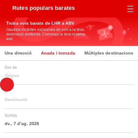
Rutes populars barates
Troba vols barats de LHR a ABV
Gaudeix d'ofertes exclusives de vols a la teva
destinació preferida. Comença la teva reserva
ara!
Una direcció
Anada i tornada
Múltiples destinacions
Des de
Origen
A
Destinació
Sortida
dv., 7 d’ag. 2026