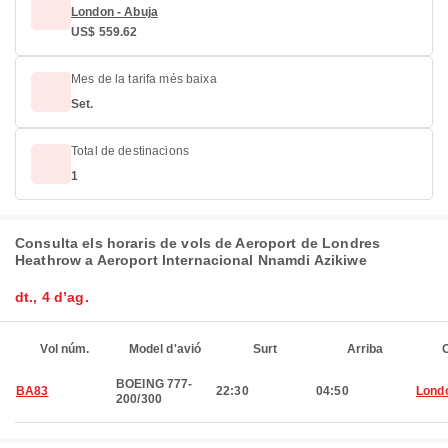
London - Abuja
US$ 559.62
Mes de la tarifa més baixa
Set.
Total de destinacions
1
Consulta els horaris de vols de Aeroport de Londres
Heathrow a Aeroport Internacional Nnamdi Azikiwe
dt., 4 d’ag.
Vol núm.
Model d'avió
Surt
Arriba
C
BOEING 777-
BA83
22:30
04:50
Lond
200/300