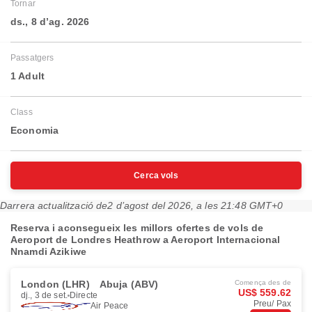
Tornar
ds., 8 d’ag. 2026
Passatgers
1 Adult
Class
Economia
Cerca vols
Darrera actualització de
2 d’agost del 2026, a les 21:48 GMT+0
Reserva i aconsegueix les millors ofertes de vols de
Aeroport de Londres Heathrow a Aeroport Internacional
Nnamdi Azikiwe
London (LHR)
Abuja (ABV)
Comença des de
US$ 559.62
dj., 3 de set.
Directe
Preu/ Pax
Air Peace