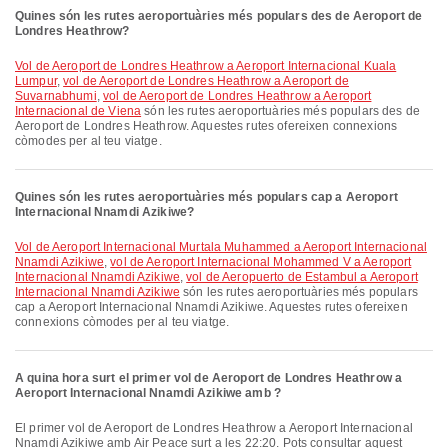
Quines són les rutes aeroportuàries més populars des de Aeroport de
Londres Heathrow?
vol de Aeroport de Londres Heathrow a Aeroport Internacional Kuala
Lumpur
,
vol de Aeroport de Londres Heathrow a Aeroport de
Suvarnabhumi
,
vol de Aeroport de Londres Heathrow a Aeroport
Internacional de Viena
són les rutes aeroportuàries més populars des de
Aeroport de Londres Heathrow. Aquestes rutes ofereixen connexions
còmodes per al teu viatge.
Quines són les rutes aeroportuàries més populars cap a Aeroport
Internacional Nnamdi Azikiwe?
vol de Aeroport Internacional Murtala Muhammed a Aeroport Internacional
Nnamdi Azikiwe
,
vol de Aeroport Internacional Mohammed V a Aeroport
Internacional Nnamdi Azikiwe
,
vol de Aeropuerto de Estambul a Aeroport
Internacional Nnamdi Azikiwe
són les rutes aeroportuàries més populars
cap a Aeroport Internacional Nnamdi Azikiwe. Aquestes rutes ofereixen
connexions còmodes per al teu viatge.
A quina hora surt el primer vol de Aeroport de Londres Heathrow a
Aeroport Internacional Nnamdi Azikiwe amb ?
El primer vol de Aeroport de Londres Heathrow a Aeroport Internacional
Nnamdi Azikiwe amb Air Peace surt a les 22:20. Pots consultar aquest