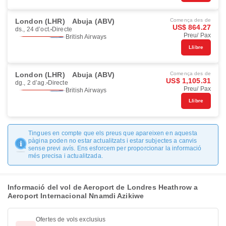
London (LHR)
Abuja (ABV)
Comença des de
US$ 864.27
ds., 24 d’oct.
Directe
Preu/ Pax
British Airways
Llibre
London (LHR)
Abuja (ABV)
Comença des de
US$ 1,105.31
dg., 2 d’ag.
Directe
Preu/ Pax
British Airways
Llibre
Tingues en compte que els preus que apareixen en aquesta
pàgina poden no estar actualitzats i estar subjectes a canvis
sense previ avís. Ens esforcem per proporcionar la informació
més precisa i actualitzada.
Informació del vol de Aeroport de Londres Heathrow a
Aeroport Internacional Nnamdi Azikiwe
Ofertes de vols exclusius