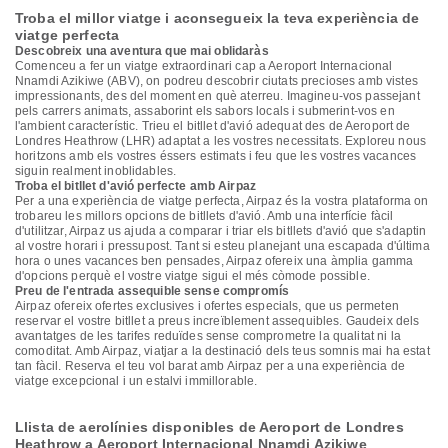
Troba el millor viatge i aconsegueix la teva experiència de
viatge perfecta
Descobreix una aventura que mai oblidaràs
Comenceu a fer un viatge extraordinari cap a Aeroport Internacional
Nnamdi Azikiwe (ABV), on podreu descobrir ciutats precioses amb vistes
impressionants, des del moment en què aterreu. Imagineu-vos passejant
pels carrers animats, assaborint els sabors locals i submerint-vos en
l'ambient característic. Trieu el bitllet d'avió adequat des de Aeroport de
Londres Heathrow (LHR) adaptat a les vostres necessitats. Exploreu nous
horitzons amb els vostres éssers estimats i feu que les vostres vacances
siguin realment inoblidables.
Troba el bitllet d'avió perfecte amb Airpaz
Per a una experiència de viatge perfecta, Airpaz és la vostra plataforma on
trobareu les millors opcions de bitllets d'avió. Amb una interfície fàcil
d'utilitzar, Airpaz us ajuda a comparar i triar els bitllets d'avió que s'adaptin
al vostre horari i pressupost. Tant si esteu planejant una escapada d'última
hora o unes vacances ben pensades, Airpaz ofereix una àmplia gamma
d'opcions perquè el vostre viatge sigui el més còmode possible.
Preu de l'entrada assequible sense compromís
Airpaz ofereix ofertes exclusives i ofertes especials, que us permeten
reservar el vostre bitllet a preus increïblement assequibles. Gaudeix dels
avantatges de les tarifes reduïdes sense comprometre la qualitat ni la
comoditat. Amb Airpaz, viatjar a la destinació dels teus somnis mai ha estat
tan fàcil. Reserva el teu vol barat amb Airpaz per a una experiència de
viatge excepcional i un estalvi immillorable.
Llista de aerolínies disponibles de Aeroport de Londres
Heathrow a Aeroport Internacional Nnamdi Azikiwe