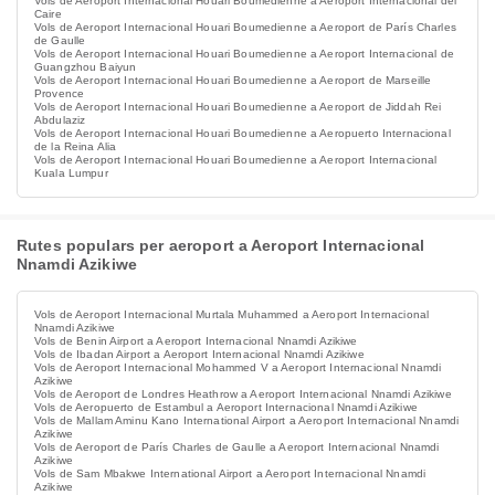
Vols de Aeroport Internacional Houari Boumedienne a Aeroport Internacional del
Caire
Vols de Aeroport Internacional Houari Boumedienne a Aeroport de París Charles
de Gaulle
Vols de Aeroport Internacional Houari Boumedienne a Aeroport Internacional de
Guangzhou Baiyun
Vols de Aeroport Internacional Houari Boumedienne a Aeroport de Marseille
Provence
Vols de Aeroport Internacional Houari Boumedienne a Aeroport de Jiddah Rei
Abdulaziz
Vols de Aeroport Internacional Houari Boumedienne a Aeropuerto Internacional
de la Reina Alia
Vols de Aeroport Internacional Houari Boumedienne a Aeroport Internacional
Kuala Lumpur
Rutes populars per aeroport a Aeroport Internacional
Nnamdi Azikiwe
Vols de Aeroport Internacional Murtala Muhammed a Aeroport Internacional
Nnamdi Azikiwe
Vols de Benin Airport a Aeroport Internacional Nnamdi Azikiwe
Vols de Ibadan Airport a Aeroport Internacional Nnamdi Azikiwe
Vols de Aeroport Internacional Mohammed V a Aeroport Internacional Nnamdi
Azikiwe
Vols de Aeroport de Londres Heathrow a Aeroport Internacional Nnamdi Azikiwe
Vols de Aeropuerto de Estambul a Aeroport Internacional Nnamdi Azikiwe
Vols de Mallam Aminu Kano International Airport a Aeroport Internacional Nnamdi
Azikiwe
Vols de Aeroport de París Charles de Gaulle a Aeroport Internacional Nnamdi
Azikiwe
Vols de Sam Mbakwe International Airport a Aeroport Internacional Nnamdi
Azikiwe