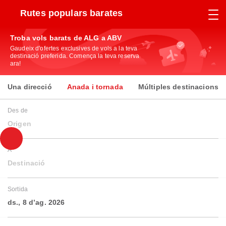
Rutes populars barates
Troba vols barats de ALG a ABV
Gaudeix d'ofertes exclusives de vols a la teva
destinació preferida. Comença la teva reserva
ara!
Una direcció
Anada i tornada
Múltiples destinacions
Des de
Origen
A
Destinació
Sortida
ds., 8 d’ag. 2026