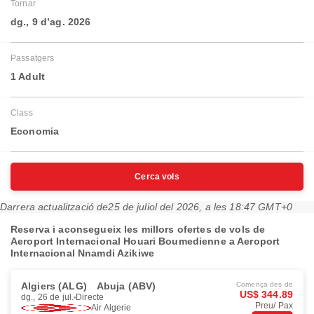
Tornar
dg., 9 d’ag. 2026
Passatgers
1 Adult
Class
Economia
Cerca vols
Darrera actualització de
25 de juliol del 2026, a les 18:47 GMT+0
Reserva i aconsegueix les millors ofertes de vols de
Aeroport Internacional Houari Boumedienne a Aeroport
Internacional Nnamdi Azikiwe
Algiers (ALG)
Abuja (ABV)
Comença des de
US$ 344.89
dg., 26 de jul.
Directe
Preu/ Pax
Air Algerie