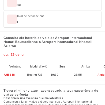
Jul.
Total de destinacions
1
Consulta els horaris de vols de Aeroport Internacional
Houari Boumedienne a Aeroport Internacional Nnamdi
Azikiwe
dg., 26 de jul.
Vol núm.
Model d'avió
Surt
Arriba
C
AH5348
Boeing 737
19:30
23:55
Algie
Troba el millor viatge i aconsegueix la teva experiència de
viatge perfecta
Descobreix una aventura que mai oblidaràs
Comenceu a fer un viatge extraordinari cap a Aeroport Internacional