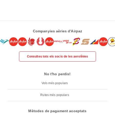
Companyies aèries d'Airpaz
Consulteu tots els socis de les aerolínies
No t'ho perdis!
Vols més populars
Rutes més populars
Mètodes de pagament acceptats