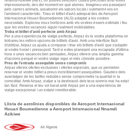
Nnamdi Azikiwe (ABV), on podreu descobrir ciutats precioses amb vistes
impressionants, des del moment en què aterreu. Imagineu-vos passejant
pels carrers animats, assaborint els sabors locals i submerint-vos en
l'ambient característic. Trieu el bitllet d'avió adequat des de Aeroport
Internacional Houari Boumedienne (ALG) adaptat a les vostres
necessitats. Exploreu nous horitzons amb els vostres éssers estimats i feu
que les vostres vacances siguin realment inoblidables.
Troba el bitllet d'avió perfecte amb Airpaz
Per a una experiència de viatge perfecta, Airpaz és la vostra plataforma on
trobareu les millors opcions de bitllets d'avió. Amb una interfície fàcil
d'utilitzar, Airpaz us ajuda a comparar i triar els bitllets d'avió que s'adaptin
al vostre horari i pressupost. Tant si esteu planejant una escapada d'última
hora o unes vacances ben pensades, Airpaz ofereix una àmplia gamma
d'opcions perquè el vostre viatge sigui el més còmode possible.
Preu de l'entrada assequible sense compromís
Airpaz ofereix ofertes exclusives i ofertes especials, que us permeten
reservar el vostre bitllet a preus increïblement assequibles. Gaudeix dels
avantatges de les tarifes reduïdes sense comprometre la qualitat ni la
comoditat. Amb Airpaz, viatjar a la destinació dels teus somnis mai ha estat
tan fàcil. Reserva el teu vol barat amb Airpaz per a una experiència de
viatge excepcional i un estalvi immillorable.
Llista de aerolínies disponibles de Aeroport Internacional
Houari Boumedienne a Aeroport Internacional Nnamdi
Azikiwe
Air Algerie