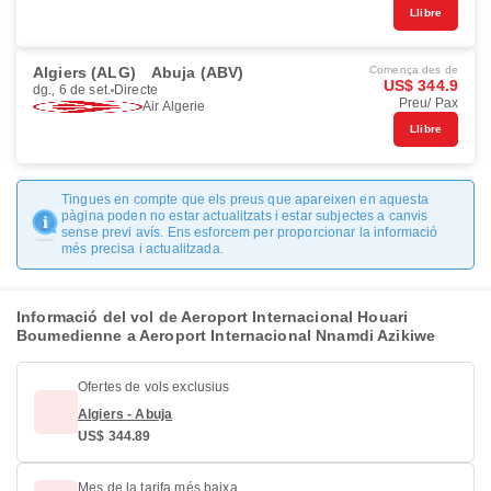
Llibre
Algiers (ALG)
Abuja (ABV)
Comença des de
US$ 344.9
dg., 6 de set.
Directe
Preu/ Pax
Air Algerie
Llibre
Tingues en compte que els preus que apareixen en aquesta
pàgina poden no estar actualitzats i estar subjectes a canvis
sense previ avís. Ens esforcem per proporcionar la informació
més precisa i actualitzada.
Informació del vol de Aeroport Internacional Houari
Boumedienne a Aeroport Internacional Nnamdi Azikiwe
Ofertes de vols exclusius
Algiers - Abuja
US$ 344.89
Mes de la tarifa més baixa