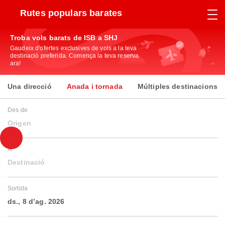
Rutes populars barates
Troba vols barats de ISB a SHJ
Gaudeix d'ofertes exclusives de vols a la teva
destinació preferida. Comença la teva reserva
ara!
Una direcció
Anada i tornada
Múltiples destinacions
Des de
Origen
A
Destinació
Sortida
ds., 8 d’ag. 2026