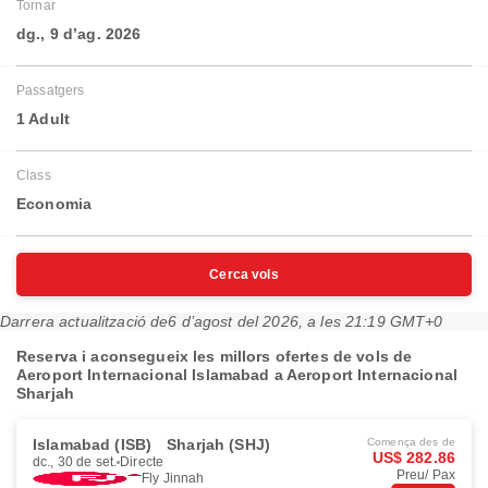
Tornar
dg., 9 d’ag. 2026
Passatgers
1 Adult
Class
Economia
Cerca vols
Darrera actualització de
6 d’agost del 2026, a les 21:19 GMT+0
Reserva i aconsegueix les millors ofertes de vols de
Aeroport Internacional Islamabad a Aeroport Internacional
Sharjah
Islamabad (ISB)
Sharjah (SHJ)
Comença des de
US$ 282.86
dc., 30 de set.
Directe
Preu/ Pax
Fly Jinnah