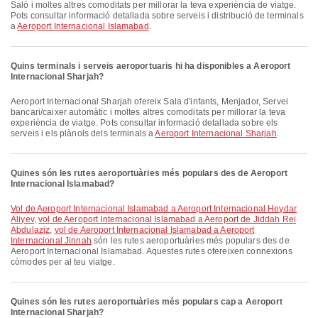
Saló i moltes altres comoditats per millorar la teva experiència de viatge.
Pots consultar informació detallada sobre serveis i distribució de terminals
a
Aeroport Internacional Islamabad
.
Quins terminals i serveis aeroportuaris hi ha disponibles a Aeroport
Internacional Sharjah?
Aeroport Internacional Sharjah ofereix Sala d'infants, Menjador, Servei
bancari/caixer automàtic i moltes altres comoditats per millorar la teva
experiència de viatge. Pots consultar informació detallada sobre els
serveis i els plànols dels terminals a
Aeroport Internacional Sharjah
.
Quines són les rutes aeroportuàries més populars des de Aeroport
Internacional Islamabad?
vol de Aeroport Internacional Islamabad a Aeroport Internacional Heydar
Aliyev
,
vol de Aeroport Internacional Islamabad a Aeroport de Jiddah Rei
Abdulaziz
,
vol de Aeroport Internacional Islamabad a Aeroport
Internacional Jinnah
són les rutes aeroportuàries més populars des de
Aeroport Internacional Islamabad. Aquestes rutes ofereixen connexions
còmodes per al teu viatge.
Quines són les rutes aeroportuàries més populars cap a Aeroport
Internacional Sharjah?