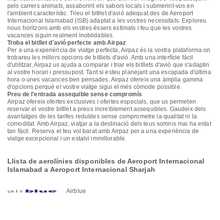
pels carrers animats, assaborint els sabors locals i submerint-vos en
l'ambient característic. Trieu el bitllet d'avió adequat des de Aeroport
Internacional Islamabad (ISB) adaptat a les vostres necessitats. Exploreu
nous horitzons amb els vostres éssers estimats i feu que les vostres
vacances siguin realment inoblidables.
Troba el bitllet d'avió perfecte amb Airpaz
Per a una experiència de viatge perfecta, Airpaz és la vostra plataforma on
trobareu les millors opcions de bitllets d'avió. Amb una interfície fàcil
d'utilitzar, Airpaz us ajuda a comparar i triar els bitllets d'avió que s'adaptin
al vostre horari i pressupost. Tant si esteu planejant una escapada d'última
hora o unes vacances ben pensades, Airpaz ofereix una àmplia gamma
d'opcions perquè el vostre viatge sigui el més còmode possible.
Preu de l'entrada assequible sense compromís
Airpaz ofereix ofertes exclusives i ofertes especials, que us permeten
reservar el vostre bitllet a preus increïblement assequibles. Gaudeix dels
avantatges de les tarifes reduïdes sense comprometre la qualitat ni la
comoditat. Amb Airpaz, viatjar a la destinació dels teus somnis mai ha estat
tan fàcil. Reserva el teu vol barat amb Airpaz per a una experiència de
viatge excepcional i un estalvi immillorable.
Llista de aerolínies disponibles de Aeroport Internacional
Islamabad a Aeroport Internacional Sharjah
Airblue