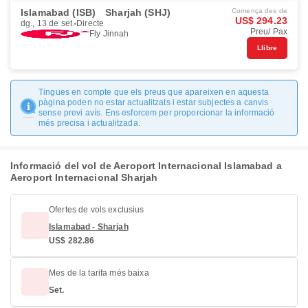
Islamabad (ISB)
Sharjah (SHJ)
Comença des de
US$ 294.23
dg., 13 de set.
Directe
Preu/ Pax
Fly Jinnah
Llibre
Tingues en compte que els preus que apareixen en aquesta
pàgina poden no estar actualitzats i estar subjectes a canvis
sense previ avís. Ens esforcem per proporcionar la informació
més precisa i actualitzada.
Informació del vol de Aeroport Internacional Islamabad a
Aeroport Internacional Sharjah
Ofertes de vols exclusius
Islamabad - Sharjah
US$ 282.86
Mes de la tarifa més baixa
Set.