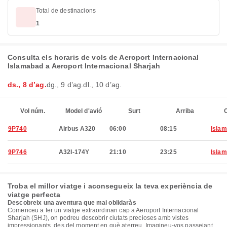
Total de destinacions
1
Consulta els horaris de vols de Aeroport Internacional
Islamabad a Aeroport Internacional Sharjah
ds., 8 d’ag.
dg., 9 d’ag.
dl., 10 d’ag.
Vol núm.
Model d'avió
Surt
Arriba
C
9P740
Airbus A320
06:00
08:15
Isla
9P746
A32I-174Y
21:10
23:25
Isla
Troba el millor viatge i aconsegueix la teva experiència de
viatge perfecta
Descobreix una aventura que mai oblidaràs
Comenceu a fer un viatge extraordinari cap a Aeroport Internacional
Sharjah (SHJ), on podreu descobrir ciutats precioses amb vistes
impressionants, des del moment en què aterreu. Imagineu-vos passejant