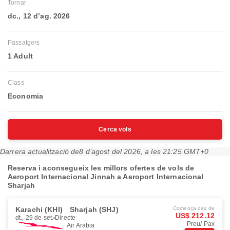
Tornar
dc., 12 d’ag. 2026
Passatgers
1 Adult
Class
Economia
Cerca vols
Darrera actualització de
8 d’agost del 2026, a les 21:25 GMT+0
Reserva i aconsegueix les millors ofertes de vols de
Aeroport Internacional Jinnah a Aeroport Internacional
Sharjah
Karachi (KHI)
Sharjah (SHJ)
Comença des de
US$ 212.12
dt., 29 de set.
Directe
Preu/ Pax
Air Arabia