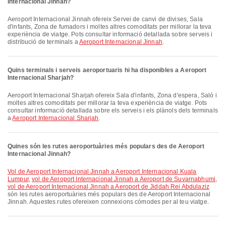
Internacional Jinnah?
Aeroport Internacional Jinnah ofereix Servei de canvi de divises, Sala
d'infants, Zona de fumadors i moltes altres comoditats per millorar la teva
experiència de viatge. Pots consultar informació detallada sobre serveis i
distribució de terminals a
Aeroport Internacional Jinnah
.
Quins terminals i serveis aeroportuaris hi ha disponibles a Aeroport
Internacional Sharjah?
Aeroport Internacional Sharjah ofereix Sala d'infants, Zona d'espera, Saló i
moltes altres comoditats per millorar la teva experiència de viatge. Pots
consultar informació detallada sobre els serveis i els plànols dels terminals
a
Aeroport Internacional Sharjah
.
Quines són les rutes aeroportuàries més populars des de Aeroport
Internacional Jinnah?
vol de Aeroport Internacional Jinnah a Aeroport Internacional Kuala
Lumpur
,
vol de Aeroport Internacional Jinnah a Aeroport de Suvarnabhumi
,
vol de Aeroport Internacional Jinnah a Aeroport de Jiddah Rei Abdulaziz
són les rutes aeroportuàries més populars des de Aeroport Internacional
Jinnah. Aquestes rutes ofereixen connexions còmodes per al teu viatge.