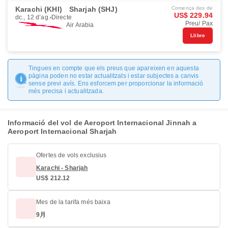
Karachi (KHI)
Sharjah (SHJ)
Comença des de
US$ 229.94
dc., 12 d’ag.
Directe
Preu/ Pax
Air Arabia
Llibre
Tingues en compte que els preus que apareixen en aquesta
pàgina poden no estar actualitzats i estar subjectes a canvis
sense previ avís. Ens esforcem per proporcionar la informació
més precisa i actualitzada.
Informació del vol de Aeroport Internacional Jinnah a
Aeroport Internacional Sharjah
Ofertes de vols exclusius
Karachi - Sharjah
US$ 212.12
Mes de la tarifa més baixa
9月