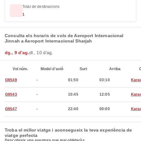
Total de destinacions
1
Consulta els horaris de vols de Aeroport Internacional
Jinnah a Aeroport Internacional Sharjah
dg., 9 d’ag.
dl., 10 d’ag.
Vol núm.
Model d'avió
Surt
Arriba
C
G9549
-
01:50
03:10
Kara
G9543
-
10:45
12:05
Kara
G9547
-
22:40
00:00
Kara
Troba el millor viatge i aconsegueix la teva experiència de
viatge perfecta
Descobreix una aventura que mai oblidaràs