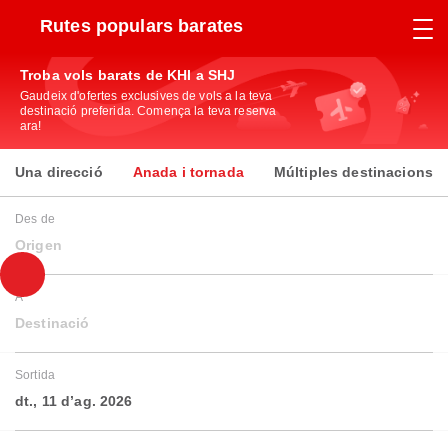
Rutes populars barates
Troba vols barats de KHI a SHJ
Gaudeix d'ofertes exclusives de vols a la teva
destinació preferida. Comença la teva reserva
ara!
Una direcció
Anada i tornada
Múltiples destinacions
Des de
Origen
A
Destinació
Sortida
dt., 11 d’ag. 2026