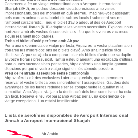
Comenceu a fer un viatge extraordinari cap a Aeroport Internacional
Sharjah (SHJ), on podreu descobrir ciutats precioses amb vistes
impressionants, des del moment en què aterreu. Imagineu-vos passejant
pels carrers animats, assaborint els sabors locals i submerint-vos en
l'ambient característic. Trieu el bitllet d'avió adequat des de Aeroport
Internacional Jinnah (KHI) adaptat a les vostres necessitats. Exploreu nous
horitzons amb els vostres éssers estimats i feu que les vostres vacances
siguin realment inoblidables.
Troba el bitllet d'avió perfecte amb Airpaz
Per a una experiència de viatge perfecta, Airpaz és la vostra plataforma on
trobareu les millors opcions de bitllets d'avió. Amb una interfície fàcil
d'utilitzar, Airpaz us ajuda a comparar i triar els bitllets d'avió que s'adaptin
al vostre horari i pressupost. Tant si esteu planejant una escapada d'última
hora o unes vacances ben pensades, Airpaz ofereix una àmplia gamma
d'opcions perquè el vostre viatge sigui el més còmode possible.
Preu de l'entrada assequible sense compromís
Airpaz ofereix ofertes exclusives i ofertes especials, que us permeten
reservar el vostre bitllet a preus increïblement assequibles. Gaudeix dels
avantatges de les tarifes reduïdes sense comprometre la qualitat ni la
comoditat. Amb Airpaz, viatjar a la destinació dels teus somnis mai ha estat
tan fàcil. Reserva el teu vol barat amb Airpaz per a una experiència de
viatge excepcional i un estalvi immillorable.
Llista de aerolínies disponibles de Aeroport Internacional
Jinnah a Aeroport Internacional Sharjah
Air Arabia