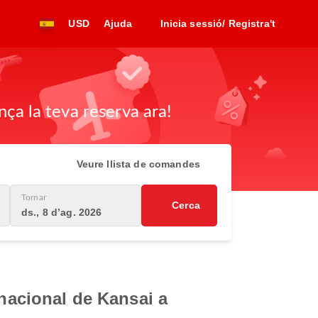
USD
Ajuda
Inicia sessió/ Registra't
nça la teva reserva ara!
Veure llista de comandes
Tornar
Cerca
ds., 8 d’ag. 2026
rnacional de Kansai a