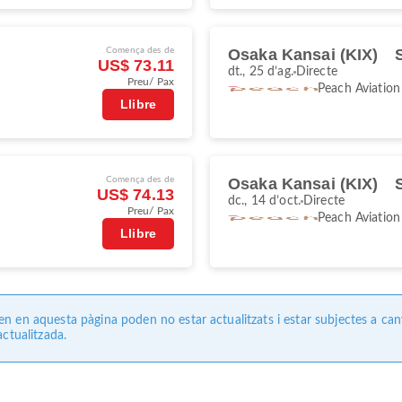
Comença des de
Osaka Kansai (KIX)
US$ 73.11
dt., 25 d’ag.
Directe
Preu/ Pax
Peach Aviation
Llibre
Comença des de
Osaka Kansai (KIX)
US$ 74.13
dc., 14 d’oct.
Directe
Preu/ Pax
Peach Aviation
Llibre
 en aquesta pàgina poden no estar actualitzats i estar subjectes a can
ctualitzada.