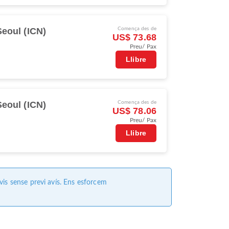
Seoul (ICN)
Comença des de
US$ 73.68
Preu/ Pax
Llibre
Seoul (ICN)
Comença des de
US$ 78.06
Preu/ Pax
Llibre
vis sense previ avís. Ens esforcem