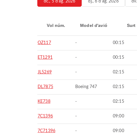
dc., 5 d’ag. 2026
dj., 6 d’ag. 2026
dv
Vol núm.
Model d'avió
Surt
OZ117
-
00:15
ET1291
-
00:15
JL5269
-
02:15
DL7875
Boeing 747
02:15
KE738
-
02:15
7C1396
-
09:00
7C71396
-
09:00