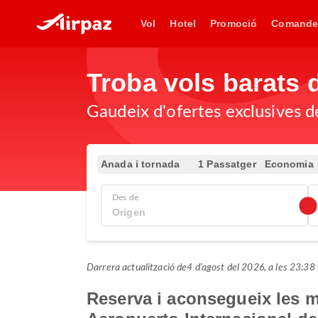
Vol
Hotel
Promoció
Comande
Troba vols barats 
Gaudeix d'ofertes exclusives de
Anada i tornada
1 Passatger
Economia
Des de
Darrera actualització de
4 d’agost del 2026, a les 23:
Reserva i aconsegueix les mi