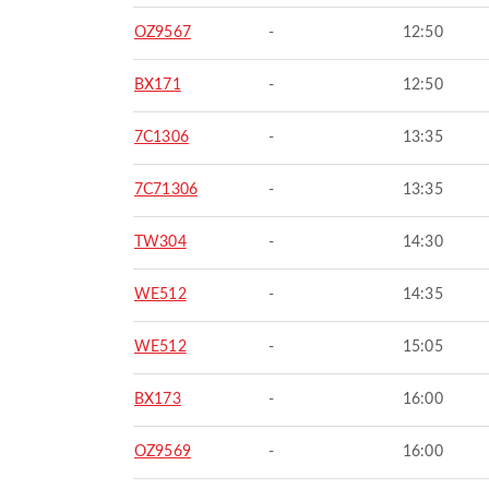
OZ9567
-
12:50
BX171
-
12:50
7C1306
-
13:35
7C71306
-
13:35
TW304
-
14:30
WE512
-
14:35
WE512
-
15:05
BX173
-
16:00
OZ9569
-
16:00