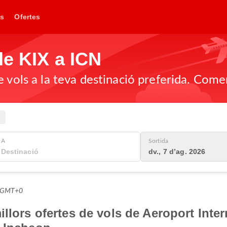
s
Ofertes
de KIX a ICN
 vols a la teva destinació preferida. Come
A
Sortida
dv., 7 d’ag. 2026
38 GMT+0
llors ofertes de vols de Aeroport Inte