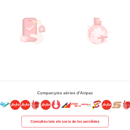
Companyies aèries d'Airpaz
Consulteu tots els socis de les aerolínies