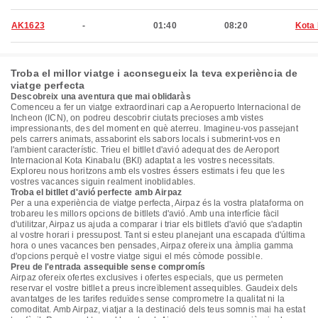
AK1623
-
01:40
08:20
Kota 
Troba el millor viatge i aconsegueix la teva experiència de
viatge perfecta
Descobreix una aventura que mai oblidaràs
Comenceu a fer un viatge extraordinari cap a Aeropuerto Internacional de
Incheon (ICN), on podreu descobrir ciutats precioses amb vistes
impressionants, des del moment en què aterreu. Imagineu-vos passejant
pels carrers animats, assaborint els sabors locals i submerint-vos en
l'ambient característic. Trieu el bitllet d'avió adequat des de Aeroport
Internacional Kota Kinabalu (BKI) adaptat a les vostres necessitats.
Exploreu nous horitzons amb els vostres éssers estimats i feu que les
vostres vacances siguin realment inoblidables.
Troba el bitllet d'avió perfecte amb Airpaz
Per a una experiència de viatge perfecta, Airpaz és la vostra plataforma on
trobareu les millors opcions de bitllets d'avió. Amb una interfície fàcil
d'utilitzar, Airpaz us ajuda a comparar i triar els bitllets d'avió que s'adaptin
al vostre horari i pressupost. Tant si esteu planejant una escapada d'última
hora o unes vacances ben pensades, Airpaz ofereix una àmplia gamma
d'opcions perquè el vostre viatge sigui el més còmode possible.
Preu de l'entrada assequible sense compromís
Airpaz ofereix ofertes exclusives i ofertes especials, que us permeten
reservar el vostre bitllet a preus increïblement assequibles. Gaudeix dels
avantatges de les tarifes reduïdes sense comprometre la qualitat ni la
comoditat. Amb Airpaz, viatjar a la destinació dels teus somnis mai ha estat