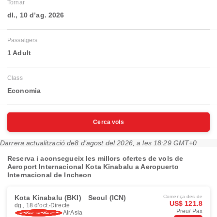
Tornar
dl., 10 d’ag. 2026
Passatgers
1 Adult
Class
Economia
Cerca vols
Darrera actualització de
8 d’agost del 2026, a les 18:29 GMT+0
Reserva i aconsegueix les millors ofertes de vols de
Aeroport Internacional Kota Kinabalu a Aeropuerto
Internacional de Incheon
Kota Kinabalu (BKI)
Seoul (ICN)
Comença des de
US$ 121.8
dg., 18 d’oct.
Directe
Preu/ Pax
AirAsia