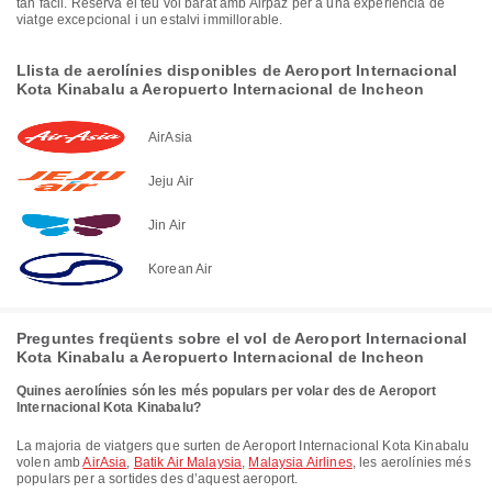
tan fàcil. Reserva el teu vol barat amb Airpaz per a una experiència de
viatge excepcional i un estalvi immillorable.
Llista de aerolínies disponibles de Aeroport Internacional
Kota Kinabalu a Aeropuerto Internacional de Incheon
AirAsia
Jeju Air
Jin Air
Korean Air
Preguntes freqüents sobre el vol de Aeroport Internacional
Kota Kinabalu a Aeropuerto Internacional de Incheon
Quines aerolínies són les més populars per volar des de Aeroport
Internacional Kota Kinabalu?
La majoria de viatgers que surten de Aeroport Internacional Kota Kinabalu
volen amb
AirAsia
,
Batik Air Malaysia
,
Malaysia Airlines
, les aerolínies més
populars per a sortides des d’aquest aeroport.