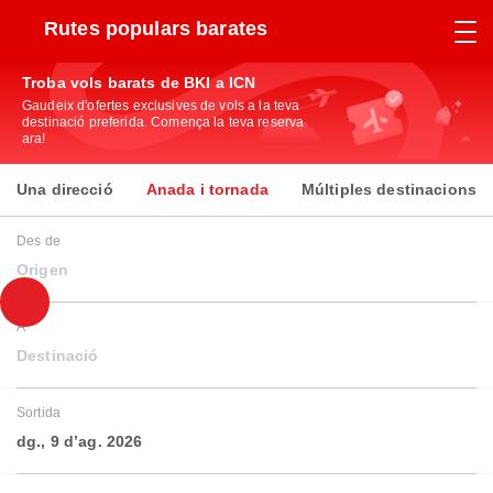
Rutes populars barates
Troba vols barats de BKI a ICN
Gaudeix d'ofertes exclusives de vols a la teva
destinació preferida. Comença la teva reserva
ara!
Una direcció
Anada i tornada
Múltiples destinacions
Des de
Origen
A
Destinació
Sortida
dg., 9 d’ag. 2026