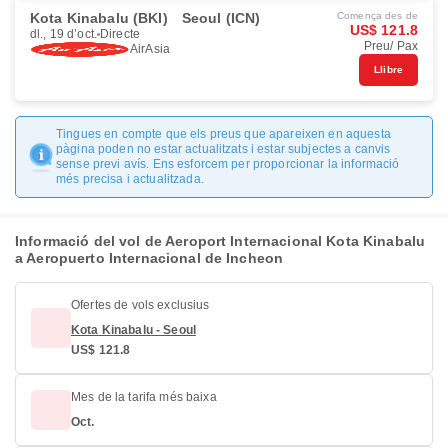
Kota Kinabalu (BKI)
Seoul (ICN)
Comença des de
US$ 121.8
dl., 19 d’oct.
Directe
Preu/ Pax
AirAsia
Llibre
Tingues en compte que els preus que apareixen en aquesta
pàgina poden no estar actualitzats i estar subjectes a canvis
sense previ avís. Ens esforcem per proporcionar la informació
més precisa i actualitzada.
Informació del vol de Aeroport Internacional Kota Kinabalu
a Aeropuerto Internacional de Incheon
Ofertes de vols exclusius
Kota Kinabalu - Seoul
US$ 121.8
Mes de la tarifa més baixa
Oct.