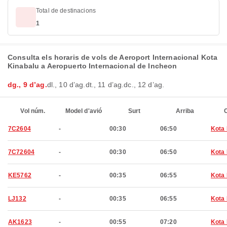
Total de destinacions
1
Consulta els horaris de vols de Aeroport Internacional Kota
Kinabalu a Aeropuerto Internacional de Incheon
dg., 9 d’ag.
dl., 10 d’ag.
dt., 11 d’ag.
dc., 12 d’ag.
Vol núm.
Model d'avió
Surt
Arriba
C
7C2604
-
00:30
06:50
Kota 
7C72604
-
00:30
06:50
Kota 
KE5762
-
00:35
06:55
Kota 
LJ132
-
00:35
06:55
Kota 
AK1623
-
00:55
07:20
Kota 