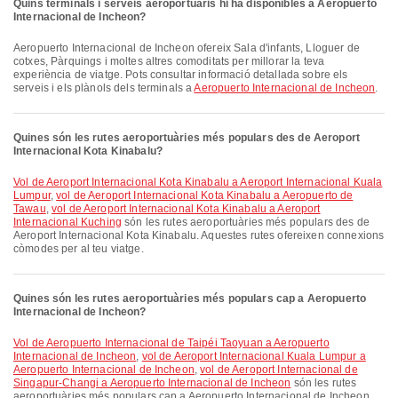
Quins terminals i serveis aeroportuaris hi ha disponibles a Aeropuerto
Internacional de Incheon?
Aeropuerto Internacional de Incheon ofereix Sala d'infants, Lloguer de
cotxes, Pàrquings i moltes altres comoditats per millorar la teva
experiència de viatge. Pots consultar informació detallada sobre els
serveis i els plànols dels terminals a
Aeropuerto Internacional de Incheon
.
Quines són les rutes aeroportuàries més populars des de Aeroport
Internacional Kota Kinabalu?
vol de Aeroport Internacional Kota Kinabalu a Aeroport Internacional Kuala
Lumpur
,
vol de Aeroport Internacional Kota Kinabalu a Aeropuerto de
Tawau
,
vol de Aeroport Internacional Kota Kinabalu a Aeroport
Internacional Kuching
són les rutes aeroportuàries més populars des de
Aeroport Internacional Kota Kinabalu. Aquestes rutes ofereixen connexions
còmodes per al teu viatge.
Quines són les rutes aeroportuàries més populars cap a Aeropuerto
Internacional de Incheon?
vol de Aeropuerto Internacional de Taipéi Taoyuan a Aeropuerto
Internacional de Incheon
,
vol de Aeroport Internacional Kuala Lumpur a
Aeropuerto Internacional de Incheon
,
vol de Aeroport Internacional de
Singapur-Changi a Aeropuerto Internacional de Incheon
són les rutes
aeroportuàries més populars cap a Aeropuerto Internacional de Incheon.