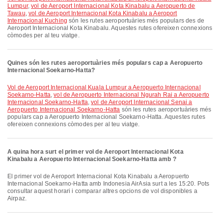
Lumpur
,
vol de Aeroport Internacional Kota Kinabalu a Aeropuerto de
Tawau
,
vol de Aeroport Internacional Kota Kinabalu a Aeroport
Internacional Kuching
són les rutes aeroportuàries més populars des de
Aeroport Internacional Kota Kinabalu. Aquestes rutes ofereixen connexions
còmodes per al teu viatge.
Quines són les rutes aeroportuàries més populars cap a Aeropuerto
Internacional Soekarno-Hatta?
vol de Aeroport Internacional Kuala Lumpur a Aeropuerto Internacional
Soekarno-Hatta
,
vol de Aeropuerto Internacional Ngurah Rai a Aeropuerto
Internacional Soekarno-Hatta
,
vol de Aeroport Internacional Senai a
Aeropuerto Internacional Soekarno-Hatta
són les rutes aeroportuàries més
populars cap a Aeropuerto Internacional Soekarno-Hatta. Aquestes rutes
ofereixen connexions còmodes per al teu viatge.
A quina hora surt el primer vol de Aeroport Internacional Kota
Kinabalu a Aeropuerto Internacional Soekarno-Hatta amb ?
El primer vol de Aeroport Internacional Kota Kinabalu a Aeropuerto
Internacional Soekarno-Hatta amb Indonesia AirAsia surt a les 15:20. Pots
consultar aquest horari i comparar altres opcions de vol disponibles a
Airpaz.