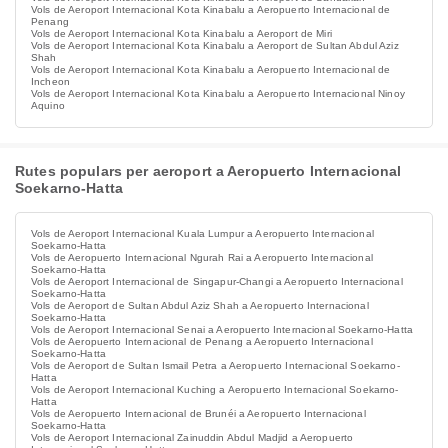
Vols de Aeroport Internacional Kota Kinabalu a Aeropuerto Internacional de
Penang
Vols de Aeroport Internacional Kota Kinabalu a Aeroport de Miri
Vols de Aeroport Internacional Kota Kinabalu a Aeroport de Sultan Abdul Aziz
Shah
Vols de Aeroport Internacional Kota Kinabalu a Aeropuerto Internacional de
Incheon
Vols de Aeroport Internacional Kota Kinabalu a Aeropuerto Internacional Ninoy
Aquino
Rutes populars per aeroport a Aeropuerto Internacional
Soekarno-Hatta
Vols de Aeroport Internacional Kuala Lumpur a Aeropuerto Internacional
Soekarno-Hatta
Vols de Aeropuerto Internacional Ngurah Rai a Aeropuerto Internacional
Soekarno-Hatta
Vols de Aeroport Internacional de Singapur-Changi a Aeropuerto Internacional
Soekarno-Hatta
Vols de Aeroport de Sultan Abdul Aziz Shah a Aeropuerto Internacional
Soekarno-Hatta
Vols de Aeroport Internacional Senai a Aeropuerto Internacional Soekarno-Hatta
Vols de Aeropuerto Internacional de Penang a Aeropuerto Internacional
Soekarno-Hatta
Vols de Aeroport de Sultan Ismail Petra a Aeropuerto Internacional Soekarno-
Hatta
Vols de Aeroport Internacional Kuching a Aeropuerto Internacional Soekarno-
Hatta
Vols de Aeropuerto Internacional de Brunéi a Aeropuerto Internacional
Soekarno-Hatta
Vols de Aeroport Internacional Zainuddin Abdul Madjid a Aeropuerto