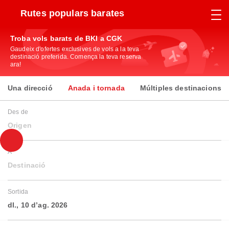
Rutes populars barates
Troba vols barats de BKI a CGK
Gaudeix d'ofertes exclusives de vols a la teva
destinació preferida. Comença la teva reserva
ara!
Una direcció
Anada i tornada
Múltiples destinacions
Des de
Origen
A
Destinació
Sortida
dl., 10 d’ag. 2026