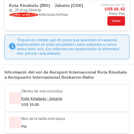
Kota Kinabalu (BKI)
Jakarta (CGK)
Comença des de
US$ 66.42
dj., 20 d’ag.
Directe
Preu/ Pax
Indonesia AirAsia
Llibre
Tingues en compte que els preus que apareixen en aquesta
pàgina poden no estar actualitzats i estar subjectes a canvis
sense previ avís. Ens esforcem per proporcionar la informació
més precisa i actualitzada.
Informació del vol de Aeroport Internacional Kota Kinabalu
a Aeropuerto Internacional Soekarno-Hatta
Ofertes de vols exclusius
Kota Kinabalu - Jakarta
US$ 55.08
Mes de la tarifa més baixa
Ag.