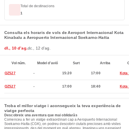
Total de destinacions
1
Consulta els horaris de vols de Aeroport Internacional Kota
Kinabalu a Aeropuerto Internacional Soekarno-Hatta
dl., 10 d’ag.
dc., 12 d’ag.
Vol núm.
Model d'avió
Surt
Arriba
C
QZ527
-
15:20
17:00
Kota 
QZ527
-
17:00
18:40
Kota 
Troba el millor viatge i aconsegueix la teva experiència de
viatge perfecta
Descobreix una aventura que mai oblidaràs
Comenceu a fer un viatge extraordinari cap a Aeropuerto Internacional
Soekarno-Hatta (CGK), on podreu descobrir ciutats precioses amb vistes
impressionants, des del moment en què aterreu. Imagineu-vos passejant