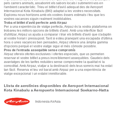
pels carrers animats, assaborint els sabors locals i submerint-vos en
l'ambient característic. Trieu el bitllet d'avió adequat des de Aeroport
Internacional Kota Kinabalu (BKI) adaptat a les vostres necessitats.
Exploreu nous horitzons amb els vostres éssers estimats i feu que les
vostres vacances siguin realment inoblidables.
Troba el bitllet d'avió perfecte amb Airpaz
Per a una experiència de viatge perfecta, Airpaz és la vostra plataforma on
trobareu les millors opcions de bitllets d'avió. Amb una interfície fàcil
d'utilitzar, Airpaz us ajuda a comparar i triar els bitllets d'avió que s'adaptin
al vostre horari i pressupost. Tant si esteu planejant una escapada d'última
hora o unes vacances ben pensades, Airpaz ofereix una àmplia gamma
d'opcions perquè el vostre viatge sigui el més còmode possible.
Preu de l'entrada assequible sense compromís
Airpaz ofereix ofertes exclusives i ofertes especials, que us permeten
reservar el vostre bitllet a preus increïblement assequibles. Gaudeix dels
avantatges de les tarifes reduïdes sense comprometre la qualitat ni la
comoditat. Amb Airpaz, viatjar a la destinació dels teus somnis mai ha estat
tan fàcil. Reserva el teu vol barat amb Airpaz per a una experiència de
viatge excepcional i un estalvi immillorable.
Llista de aerolínies disponibles de Aeroport Internacional
Kota Kinabalu a Aeropuerto Internacional Soekarno-Hatta
Indonesia AirAsia