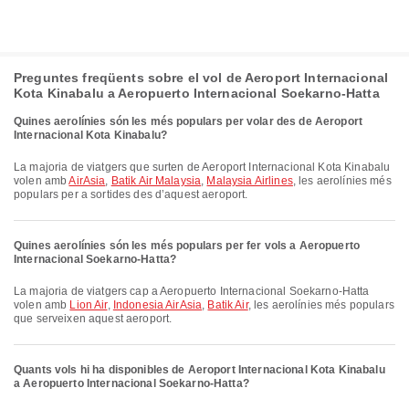
Preguntes freqüents sobre el vol de Aeroport Internacional
Kota Kinabalu a Aeropuerto Internacional Soekarno-Hatta
Quines aerolínies són les més populars per volar des de Aeroport
Internacional Kota Kinabalu?
La majoria de viatgers que surten de Aeroport Internacional Kota Kinabalu
volen amb
AirAsia
,
Batik Air Malaysia
,
Malaysia Airlines
, les aerolínies més
populars per a sortides des d’aquest aeroport.
Quines aerolínies són les més populars per fer vols a Aeropuerto
Internacional Soekarno-Hatta?
La majoria de viatgers cap a Aeropuerto Internacional Soekarno-Hatta
volen amb
Lion Air
,
Indonesia AirAsia
,
Batik Air
, les aerolínies més populars
que serveixen aquest aeroport.
Quants vols hi ha disponibles de Aeroport Internacional Kota Kinabalu
a Aeropuerto Internacional Soekarno-Hatta?