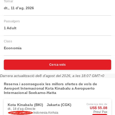
Tornar
dt., 11 d’ag. 2026
Passatgers
1 Adult
Class
Economia
Cerca vols
Darrera actualització de
8 d’agost del 2026, a les 18:07 GMT+0
Reserva i aconsegueix les millors ofertes de vols de
Aeroport Internacional Kota Kinabalu a Aeropuerto
Internacional Soekarno-Hatta
Kota Kinabalu (BKI)
Jakarta (CGK)
Comença des de
US$ 55.08
dt., 18 d’ag.
Directe
Preu/ Pax
Indonesia AirAsia