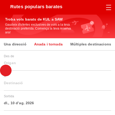
Rutes populars barates
Troba vols barats de KUL a SAW
Gaudeix d'ofertes exclusives de vols a la teva
destinació preferida. Comença la teva reserva
ara!
Una direcció
Anada i tornada
Múltiples destinacions
Des de
Origen
A
Destinació
Sortida
dl., 10 d’ag. 2026