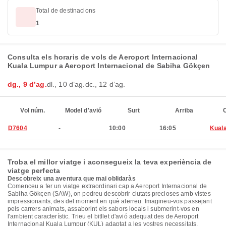
Total de destinacions
1
Consulta els horaris de vols de Aeroport Internacional
Kuala Lumpur a Aeroport Internacional de Sabiha Gökçen
dg., 9 d’ag.
dl., 10 d’ag.
dc., 12 d’ag.
Vol núm.
Model d'avió
Surt
Arriba
C
D7604
-
10:00
16:05
Kual
Troba el millor viatge i aconsegueix la teva experiència de
viatge perfecta
Descobreix una aventura que mai oblidaràs
Comenceu a fer un viatge extraordinari cap a Aeroport Internacional de
Sabiha Gökçen (SAW), on podreu descobrir ciutats precioses amb vistes
impressionants, des del moment en què aterreu. Imagineu-vos passejant
pels carrers animats, assaborint els sabors locals i submerint-vos en
l'ambient característic. Trieu el bitllet d'avió adequat des de Aeroport
Internacional Kuala Lumpur (KUL) adaptat a les vostres necessitats.