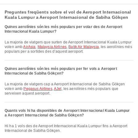
Preguntes freqüents sobre el vol de Aeroport Internacional
Kuala Lumpur a Aeroport Internacional de Sabiha Gökçen
Quines aerolínies són les més populars per volar des de Aeroport
Internacional Kuala Lumpur?
La majoria de viatgers que surten de Aeroport Internacional Kuala Lumpur
volen amb
AirAsia
,
Malaysia Airlines
,
Batik Air Malaysia
, les aerolínies més
populars per a sortides des d’aquest aeroport.
Quines aerolínies són les més populars per fer vols a Aeroport
Internacional de Sabiha Gökçen?
La majoria de viatgers cap a Aeroport Internacional de Sabiha Gökçen
volen amb
Pegasus Airlines
,
AJet
, les aerolínies més populars que
serveixen aquest aeroport.
Quants vols hi ha disponibles de Aeroport Internacional Kuala Lumpur
a Aeroport Internacional de Sabiha Gökçen?
Hi ha 1 vols des de Aeroport Internacional Kuala Lumpur fins a Aeroport
Internacional de Sabiha Gökçen.