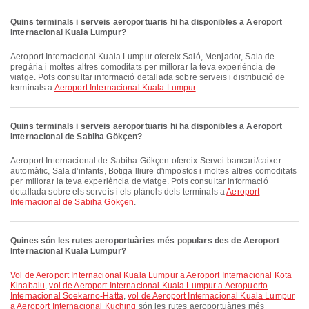
Quins terminals i serveis aeroportuaris hi ha disponibles a Aeroport
Internacional Kuala Lumpur?
Aeroport Internacional Kuala Lumpur ofereix Saló, Menjador, Sala de
pregària i moltes altres comoditats per millorar la teva experiència de
viatge. Pots consultar informació detallada sobre serveis i distribució de
terminals a
Aeroport Internacional Kuala Lumpur
.
Quins terminals i serveis aeroportuaris hi ha disponibles a Aeroport
Internacional de Sabiha Gökçen?
Aeroport Internacional de Sabiha Gökçen ofereix Servei bancari/caixer
automàtic, Sala d'infants, Botiga lliure d'impostos i moltes altres comoditats
per millorar la teva experiència de viatge. Pots consultar informació
detallada sobre els serveis i els plànols dels terminals a
Aeroport
Internacional de Sabiha Gökçen
.
Quines són les rutes aeroportuàries més populars des de Aeroport
Internacional Kuala Lumpur?
vol de Aeroport Internacional Kuala Lumpur a Aeroport Internacional Kota
Kinabalu
,
vol de Aeroport Internacional Kuala Lumpur a Aeropuerto
Internacional Soekarno-Hatta
,
vol de Aeroport Internacional Kuala Lumpur
a Aeroport Internacional Kuching
són les rutes aeroportuàries més