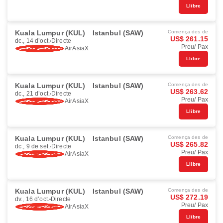
Llibre
Kuala Lumpur (KUL)
Istanbul (SAW)
Comença des de
US$ 261.15
dc., 14 d’oct.
Directe
Preu/ Pax
AirAsiaX
Llibre
Kuala Lumpur (KUL)
Istanbul (SAW)
Comença des de
US$ 263.62
dc., 21 d’oct.
Directe
Preu/ Pax
AirAsiaX
Llibre
Kuala Lumpur (KUL)
Istanbul (SAW)
Comença des de
US$ 265.82
dc., 9 de set.
Directe
Preu/ Pax
AirAsiaX
Llibre
Kuala Lumpur (KUL)
Istanbul (SAW)
Comença des de
US$ 272.19
dv., 16 d’oct.
Directe
Preu/ Pax
AirAsiaX
Llibre