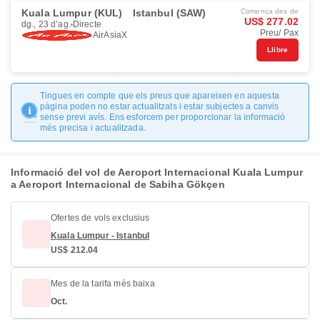
Kuala Lumpur (KUL)
Istanbul (SAW)
Comença des de
US$ 277.02
dg., 23 d’ag.
Directe
Preu/ Pax
AirAsiaX
Llibre
Tingues en compte que els preus que apareixen en aquesta
pàgina poden no estar actualitzats i estar subjectes a canvis
sense previ avís. Ens esforcem per proporcionar la informació
més precisa i actualitzada.
Informació del vol de Aeroport Internacional Kuala Lumpur
a Aeroport Internacional de Sabiha Gökçen
Ofertes de vols exclusius
Kuala Lumpur - Istanbul
US$ 212.04
Mes de la tarifa més baixa
Oct.