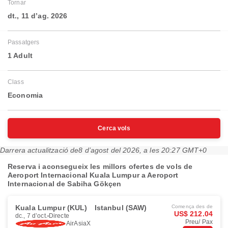
Tornar
dt., 11 d’ag. 2026
Passatgers
1 Adult
Class
Economia
Cerca vols
Darrera actualització de
8 d’agost del 2026, a les 20:27 GMT+0
Reserva i aconsegueix les millors ofertes de vols de
Aeroport Internacional Kuala Lumpur a Aeroport
Internacional de Sabiha Gökçen
Kuala Lumpur (KUL)
Istanbul (SAW)
Comença des de
US$ 212.04
dc., 7 d’oct.
Directe
Preu/ Pax
AirAsiaX