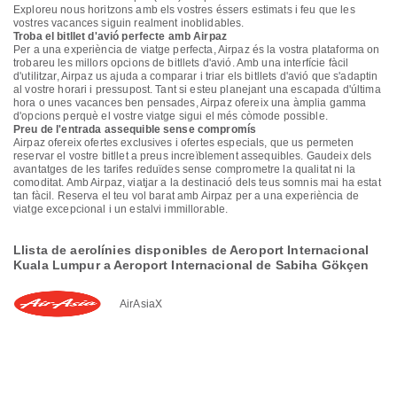
Exploreu nous horitzons amb els vostres éssers estimats i feu que les
vostres vacances siguin realment inoblidables.
Troba el bitllet d'avió perfecte amb Airpaz
Per a una experiència de viatge perfecta, Airpaz és la vostra plataforma on
trobareu les millors opcions de bitllets d'avió. Amb una interfície fàcil
d'utilitzar, Airpaz us ajuda a comparar i triar els bitllets d'avió que s'adaptin
al vostre horari i pressupost. Tant si esteu planejant una escapada d'última
hora o unes vacances ben pensades, Airpaz ofereix una àmplia gamma
d'opcions perquè el vostre viatge sigui el més còmode possible.
Preu de l'entrada assequible sense compromís
Airpaz ofereix ofertes exclusives i ofertes especials, que us permeten
reservar el vostre bitllet a preus increïblement assequibles. Gaudeix dels
avantatges de les tarifes reduïdes sense comprometre la qualitat ni la
comoditat. Amb Airpaz, viatjar a la destinació dels teus somnis mai ha estat
tan fàcil. Reserva el teu vol barat amb Airpaz per a una experiència de
viatge excepcional i un estalvi immillorable.
Llista de aerolínies disponibles de Aeroport Internacional
Kuala Lumpur a Aeroport Internacional de Sabiha Gökçen
AirAsiaX