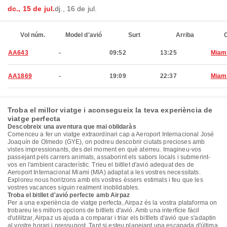
dc., 15 de jul.
dj., 16 de jul.
Vol núm.
Model d'avió
Surt
Arriba
C
AA643
-
09:52
13:25
Miam
AA1869
-
19:09
22:37
Miam
Troba el millor viatge i aconsegueix la teva experiència de
viatge perfecta
Descobreix una aventura que mai oblidaràs
Comenceu a fer un viatge extraordinari cap a Aeroport Internacional José
Joaquín de Olmedo (GYE), on podreu descobrir ciutats precioses amb
vistes impressionants, des del moment en què aterreu. Imagineu-vos
passejant pels carrers animats, assaborint els sabors locals i submerint-
vos en l'ambient característic. Trieu el bitllet d'avió adequat des de
Aeroport Internacional Miami (MIA) adaptat a les vostres necessitats.
Exploreu nous horitzons amb els vostres éssers estimats i feu que les
vostres vacances siguin realment inoblidables.
Troba el bitllet d'avió perfecte amb Airpaz
Per a una experiència de viatge perfecta, Airpaz és la vostra plataforma on
trobareu les millors opcions de bitllets d'avió. Amb una interfície fàcil
d'utilitzar, Airpaz us ajuda a comparar i triar els bitllets d'avió que s'adaptin
al vostre horari i pressupost. Tant si esteu planejant una escapada d'última