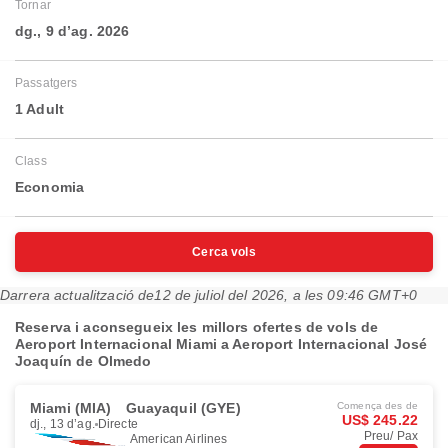
Tornar
dg., 9 d’ag. 2026
Passatgers
1 Adult
Class
Economia
Cerca vols
Darrera actualització de
12 de juliol del 2026, a les 09:46 GMT+0
Reserva i aconsegueix les millors ofertes de vols de
Aeroport Internacional Miami a Aeroport Internacional José
Joaquín de Olmedo
Miami (MIA)
Guayaquil (GYE)
Comença des de
US$ 245.22
dj., 13 d’ag.
Directe
Preu/ Pax
American Airlines