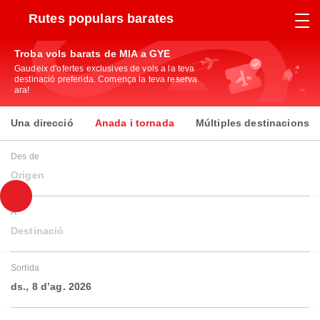
Rutes populars barates
Troba vols barats de MIA a GYE
Gaudeix d'ofertes exclusives de vols a la teva
destinació preferida. Comença la teva reserva
ara!
Una direcció
Anada i tornada
Múltiples destinacions
Des de
Origen
A
Destinació
Sortida
ds., 8 d’ag. 2026