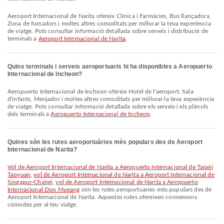
Aeroport Internacional de Narita ofereix Clínica i Farmàcies, Bus llançadora,
Zona de fumadors i moltes altres comoditats per millorar la teva experiència
de viatge. Pots consultar informació detallada sobre serveis i distribució de
terminals a
Aeroport Internacional de Narita
.
Quins terminals i serveis aeroportuaris hi ha disponibles a Aeropuerto
Internacional de Incheon?
Aeropuerto Internacional de Incheon ofereix Hotel de l'aeroport, Sala
d'infants, Menjador i moltes altres comoditats per millorar la teva experiència
de viatge. Pots consultar informació detallada sobre els serveis i els plànols
dels terminals a
Aeropuerto Internacional de Incheon
.
Quines són les rutes aeroportuàries més populars des de Aeroport
Internacional de Narita?
vol de Aeroport Internacional de Narita a Aeropuerto Internacional de Taipéi
Taoyuan
,
vol de Aeroport Internacional de Narita a Aeroport Internacional de
Singapur-Changi
,
vol de Aeroport Internacional de Narita a Aeropuerto
Internacional Don Mueang
són les rutes aeroportuàries més populars des de
Aeroport Internacional de Narita. Aquestes rutes ofereixen connexions
còmodes per al teu viatge.