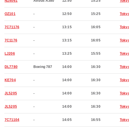
NZ4061
Airbus A380
12:50
15:25
Toky
OZ101
-
12:50
15:25
Toky
7C71176
-
13:15
16:05
Toky
7C1176
-
13:15
16:05
Toky
LJ206
-
13:25
15:55
Toky
DL7780
Boeing 787
14:00
16:30
Toky
KE704
-
14:00
16:30
Toky
JL5205
-
14:00
16:30
Toky
JL5205
-
14:00
16:30
Toky
7C71104
-
14:05
16:55
Toky