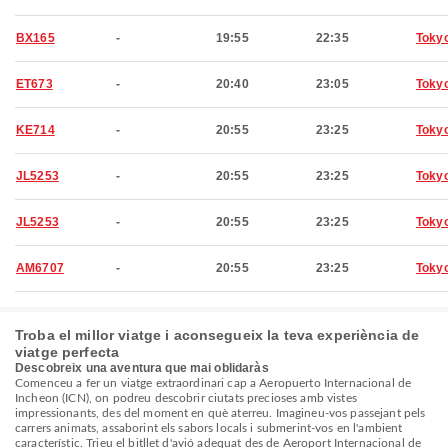
BX165
-
19:55
22:35
Toky
ET673
-
20:40
23:05
Toky
KE714
-
20:55
23:25
Toky
JL5253
-
20:55
23:25
Toky
JL5253
-
20:55
23:25
Toky
AM6707
-
20:55
23:25
Toky
Troba el millor viatge i aconsegueix la teva experiència de
viatge perfecta
Descobreix una aventura que mai oblidaràs
Comenceu a fer un viatge extraordinari cap a Aeropuerto Internacional de
Incheon (ICN), on podreu descobrir ciutats precioses amb vistes
impressionants, des del moment en què aterreu. Imagineu-vos passejant pels
carrers animats, assaborint els sabors locals i submerint-vos en l'ambient
característic. Trieu el bitllet d'avió adequat des de Aeroport Internacional de