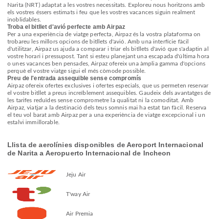
Narita (NRT) adaptat a les vostres necessitats. Exploreu nous horitzons amb
els vostres éssers estimats i feu que les vostres vacances siguin realment
inoblidables.
Troba el bitllet d'avió perfecte amb Airpaz
Per a una experiència de viatge perfecta, Airpaz és la vostra plataforma on
trobareu les millors opcions de bitllets d'avió. Amb una interfície fàcil
d'utilitzar, Airpaz us ajuda a comparar i triar els bitllets d'avió que s'adaptin al
vostre horari i pressupost. Tant si esteu planejant una escapada d'última hora
o unes vacances ben pensades, Airpaz ofereix una àmplia gamma d'opcions
perquè el vostre viatge sigui el més còmode possible.
Preu de l'entrada assequible sense compromís
Airpaz ofereix ofertes exclusives i ofertes especials, que us permeten reservar
el vostre bitllet a preus increïblement assequibles. Gaudeix dels avantatges de
les tarifes reduïdes sense comprometre la qualitat ni la comoditat. Amb
Airpaz, viatjar a la destinació dels teus somnis mai ha estat tan fàcil. Reserva
el teu vol barat amb Airpaz per a una experiència de viatge excepcional i un
estalvi immillorable.
Llista de aerolínies disponibles de Aeroport Internacional
de Narita a Aeropuerto Internacional de Incheon
Jeju Air
T'way Air
Air Premia