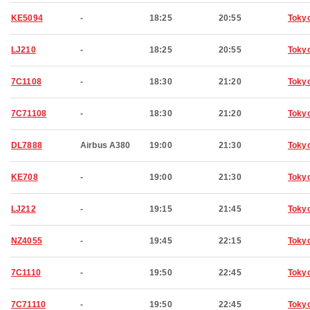
KE5094
-
18:25
20:55
Toky
LJ210
-
18:25
20:55
Toky
7C1108
-
18:30
21:20
Toky
7C71108
-
18:30
21:20
Toky
DL7888
Airbus A380
19:00
21:30
Toky
KE708
-
19:00
21:30
Toky
LJ212
-
19:15
21:45
Toky
NZ4055
-
19:45
22:15
Toky
7C1110
-
19:50
22:45
Toky
7C71110
-
19:50
22:45
Toky