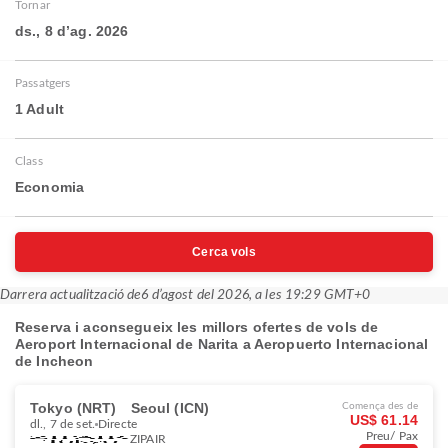
Tornar
ds., 8 d’ag. 2026
Passatgers
1 Adult
Class
Economia
Cerca vols
Darrera actualització de
6 d’agost del 2026, a les 19:29 GMT+0
Reserva i aconsegueix les millors ofertes de vols de
Aeroport Internacional de Narita a Aeropuerto Internacional
de Incheon
Tokyo (NRT)
Seoul (ICN)
Comença des de
US$ 61.14
dl., 7 de set.
Directe
Preu/ Pax
ZIPAIR