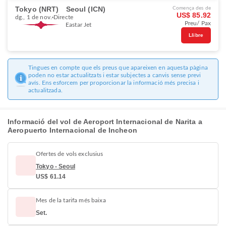
Tokyo (NRT)
Seoul (ICN)
Comença des de
US$ 85.92
dg., 1 de nov.
Directe
Preu/ Pax
Eastar Jet
Llibre
Tingues en compte que els preus que apareixen en aquesta pàgina
poden no estar actualitzats i estar subjectes a canvis sense previ
avís. Ens esforcem per proporcionar la informació més precisa i
actualitzada.
Informació del vol de Aeroport Internacional de Narita a
Aeropuerto Internacional de Incheon
Ofertes de vols exclusius
Tokyo - Seoul
US$ 61.14
Mes de la tarifa més baixa
Set.