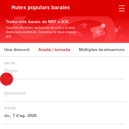
Rutes populars barates
Troba vols barats de NRT a ICN
Gaudeix d'ofertes exclusives de vols a la teva
destinació preferida. Comença la teva reserva
ara!
Una direcció
Anada i tornada
Múltiples destinacions
Des de
Origen
A
Destinació
Sortida
dv., 7 d’ag. 2026