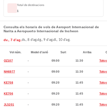
Total de destinacions
1
Consulta els horaris de vols de Aeroport Internacional de
Narita a Aeropuerto Internacional de Incheon
dv., 7 d’ag.
ds., 8 d’ag.
dg., 9 d’ag.
dl., 10 d’ag.
Vol núm.
Model d'avió
Surt
Arriba
C
OZ107
-
09:00
11:30
Toky
NH6977
-
09:00
11:30
Toky
KE708
-
09:20
11:45
Toky
KE706
-
09:20
11:45
Toky
JL5201
-
09:20
11:45
Toky