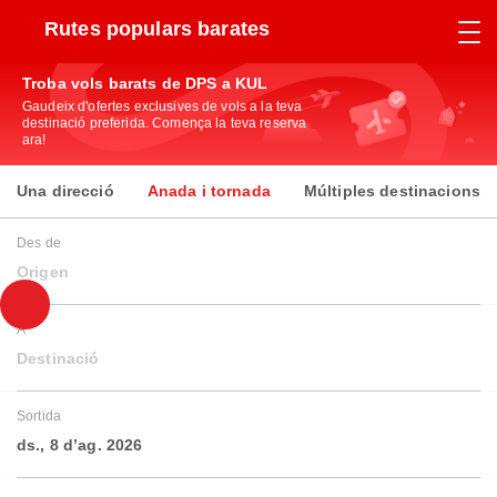
Rutes populars barates
Troba vols barats de DPS a KUL
Gaudeix d'ofertes exclusives de vols a la teva
destinació preferida. Comença la teva reserva
ara!
Una direcció
Anada i tornada
Múltiples destinacions
Des de
Origen
A
Destinació
Sortida
ds., 8 d’ag. 2026