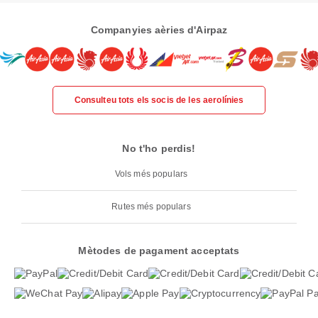
Companyies aèries d'Airpaz
Consulteu tots els socis de les aerolínies
No t'ho perdis!
Vols més populars
Rutes més populars
Mètodes de pagament acceptats