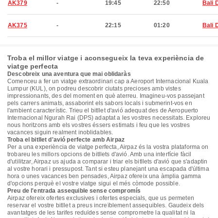
AK379
-
19:45
22:50
Bali 
AK375
-
22:15
01:20
Bali 
Troba el millor viatge i aconsegueix la teva experiència de
viatge perfecta
Descobreix una aventura que mai oblidaràs
Comenceu a fer un viatge extraordinari cap a Aeroport Internacional Kuala
Lumpur (KUL), on podreu descobrir ciutats precioses amb vistes
impressionants, des del moment en què aterreu. Imagineu-vos passejant
pels carrers animats, assaborint els sabors locals i submerint-vos en
l'ambient característic. Trieu el bitllet d'avió adequat des de Aeropuerto
Internacional Ngurah Rai (DPS) adaptat a les vostres necessitats. Exploreu
nous horitzons amb els vostres éssers estimats i feu que les vostres
vacances siguin realment inoblidables.
Troba el bitllet d'avió perfecte amb Airpaz
Per a una experiència de viatge perfecta, Airpaz és la vostra plataforma on
trobareu les millors opcions de bitllets d'avió. Amb una interfície fàcil
d'utilitzar, Airpaz us ajuda a comparar i triar els bitllets d'avió que s'adaptin
al vostre horari i pressupost. Tant si esteu planejant una escapada d'última
hora o unes vacances ben pensades, Airpaz ofereix una àmplia gamma
d'opcions perquè el vostre viatge sigui el més còmode possible.
Preu de l'entrada assequible sense compromís
Airpaz ofereix ofertes exclusives i ofertes especials, que us permeten
reservar el vostre bitllet a preus increïblement assequibles. Gaudeix dels
avantatges de les tarifes reduïdes sense comprometre la qualitat ni la