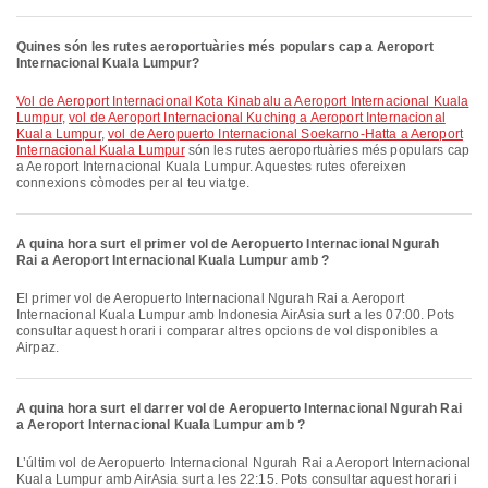
Quines són les rutes aeroportuàries més populars cap a Aeroport
Internacional Kuala Lumpur?
vol de Aeroport Internacional Kota Kinabalu a Aeroport Internacional Kuala
Lumpur
,
vol de Aeroport Internacional Kuching a Aeroport Internacional
Kuala Lumpur
,
vol de Aeropuerto Internacional Soekarno-Hatta a Aeroport
Internacional Kuala Lumpur
són les rutes aeroportuàries més populars cap
a Aeroport Internacional Kuala Lumpur. Aquestes rutes ofereixen
connexions còmodes per al teu viatge.
A quina hora surt el primer vol de Aeropuerto Internacional Ngurah
Rai a Aeroport Internacional Kuala Lumpur amb ?
El primer vol de Aeropuerto Internacional Ngurah Rai a Aeroport
Internacional Kuala Lumpur amb Indonesia AirAsia surt a les 07:00. Pots
consultar aquest horari i comparar altres opcions de vol disponibles a
Airpaz.
A quina hora surt el darrer vol de Aeropuerto Internacional Ngurah Rai
a Aeroport Internacional Kuala Lumpur amb ?
L’últim vol de Aeropuerto Internacional Ngurah Rai a Aeroport Internacional
Kuala Lumpur amb AirAsia surt a les 22:15. Pots consultar aquest horari i