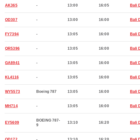
AK365
-
13:00
16:05
Bali 
OD307
-
13:00
16:00
Bali 
FY7394
-
13:05
16:00
Bali 
QR5396
-
13:05
16:00
Bali 
GA8941
-
13:05
16:00
Bali 
KL4116
-
13:05
16:00
Bali 
WY5573
Boeing 787
13:05
16:00
Bali 
MH714
-
13:05
16:00
Bali 
BOEING 787-
EY5609
13:10
16:20
Bali 
9
OD172
-
13:10
16:20
Bali 