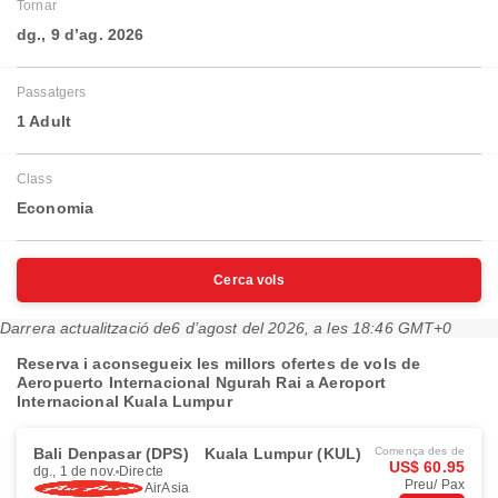
Tornar
dg., 9 d’ag. 2026
Passatgers
1 Adult
Class
Economia
Cerca vols
Darrera actualització de
6 d’agost del 2026, a les 18:46 GMT+0
Reserva i aconsegueix les millors ofertes de vols de
Aeropuerto Internacional Ngurah Rai a Aeroport
Internacional Kuala Lumpur
Bali Denpasar (DPS)
Kuala Lumpur (KUL)
Comença des de
US$ 60.95
dg., 1 de nov.
Directe
Preu/ Pax
AirAsia