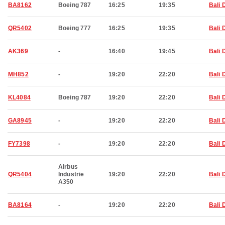
BA8162
Boeing 787
16:25
19:35
Bali 
QR5402
Boeing 777
16:25
19:35
Bali 
AK369
-
16:40
19:45
Bali 
MH852
-
19:20
22:20
Bali 
KL4084
Boeing 787
19:20
22:20
Bali 
GA8945
-
19:20
22:20
Bali 
FY7398
-
19:20
22:20
Bali 
Airbus
QR5404
Industrie
19:20
22:20
Bali 
A350
BA8164
-
19:20
22:20
Bali 