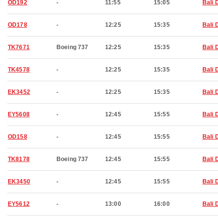
OD192
-
11:55
15:05
Bali 
OD178
-
12:25
15:35
Bali 
TK7671
Boeing 737
12:25
15:35
Bali 
TK4578
-
12:25
15:35
Bali 
EK3452
-
12:25
15:35
Bali 
EY5608
-
12:45
15:55
Bali 
OD158
-
12:45
15:55
Bali 
TK8178
Boeing 737
12:45
15:55
Bali 
EK3450
-
12:45
15:55
Bali 
EY5612
-
13:00
16:00
Bali 