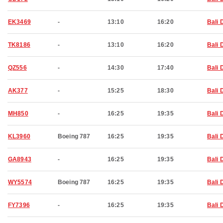
EK3469
-
13:10
16:20
Bali 
TK8186
-
13:10
16:20
Bali 
QZ556
-
14:30
17:40
Bali 
AK377
-
15:25
18:30
Bali 
MH850
-
16:25
19:35
Bali 
KL3960
Boeing 787
16:25
19:35
Bali 
GA8943
-
16:25
19:35
Bali 
WY5574
Boeing 787
16:25
19:35
Bali 
FY7396
-
16:25
19:35
Bali 