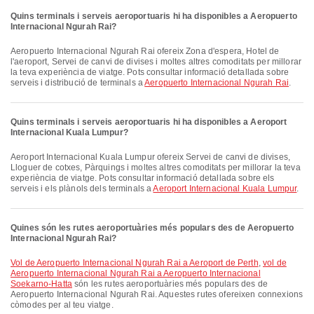
Quins terminals i serveis aeroportuaris hi ha disponibles a Aeropuerto
Internacional Ngurah Rai?
Aeropuerto Internacional Ngurah Rai ofereix Zona d'espera, Hotel de
l'aeroport, Servei de canvi de divises i moltes altres comoditats per millorar
la teva experiència de viatge. Pots consultar informació detallada sobre
serveis i distribució de terminals a
Aeropuerto Internacional Ngurah Rai
.
Quins terminals i serveis aeroportuaris hi ha disponibles a Aeroport
Internacional Kuala Lumpur?
Aeroport Internacional Kuala Lumpur ofereix Servei de canvi de divises,
Lloguer de cotxes, Pàrquings i moltes altres comoditats per millorar la teva
experiència de viatge. Pots consultar informació detallada sobre els
serveis i els plànols dels terminals a
Aeroport Internacional Kuala Lumpur
.
Quines són les rutes aeroportuàries més populars des de Aeropuerto
Internacional Ngurah Rai?
vol de Aeropuerto Internacional Ngurah Rai a Aeroport de Perth
,
vol de
Aeropuerto Internacional Ngurah Rai a Aeropuerto Internacional
Soekarno-Hatta
són les rutes aeroportuàries més populars des de
Aeropuerto Internacional Ngurah Rai. Aquestes rutes ofereixen connexions
còmodes per al teu viatge.