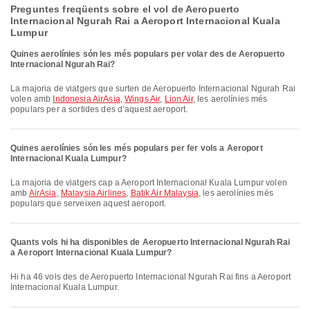
Preguntes freqüents sobre el vol de Aeropuerto
Internacional Ngurah Rai a Aeroport Internacional Kuala
Lumpur
Quines aerolínies són les més populars per volar des de Aeropuerto
Internacional Ngurah Rai?
La majoria de viatgers que surten de Aeropuerto Internacional Ngurah Rai
volen amb
Indonesia AirAsia
,
Wings Air
,
Lion Air
, les aerolínies més
populars per a sortides des d’aquest aeroport.
Quines aerolínies són les més populars per fer vols a Aeroport
Internacional Kuala Lumpur?
La majoria de viatgers cap a Aeroport Internacional Kuala Lumpur volen
amb
AirAsia
,
Malaysia Airlines
,
Batik Air Malaysia
, les aerolínies més
populars que serveixen aquest aeroport.
Quants vols hi ha disponibles de Aeropuerto Internacional Ngurah Rai
a Aeroport Internacional Kuala Lumpur?
Hi ha 46 vols des de Aeropuerto Internacional Ngurah Rai fins a Aeroport
Internacional Kuala Lumpur.