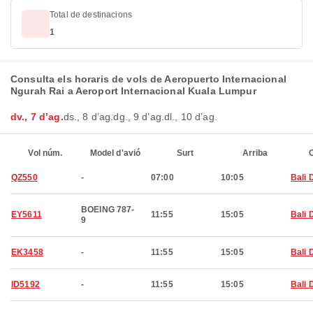
Total de destinacions
1
Consulta els horaris de vols de Aeropuerto Internacional
Ngurah Rai a Aeroport Internacional Kuala Lumpur
dv., 7 d’ag.
ds., 8 d’ag.
dg., 9 d’ag.
dl., 10 d’ag.
Vol núm.
Model d'avió
Surt
Arriba
C
QZ550
-
07:00
10:05
Bali 
BOEING 787-
EY5611
11:55
15:05
Bali 
9
EK3458
-
11:55
15:05
Bali 
ID5192
-
11:55
15:05
Bali 