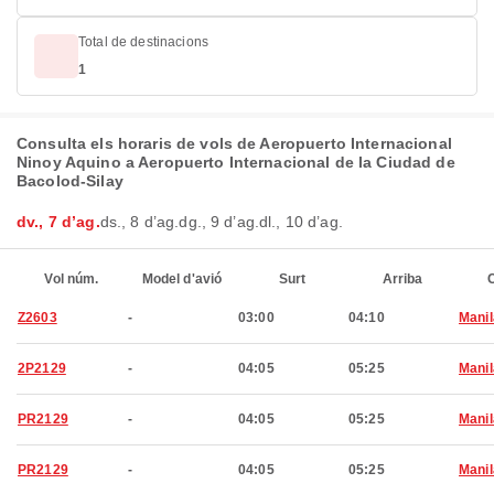
Total de destinacions
1
Consulta els horaris de vols de Aeropuerto Internacional
Ninoy Aquino a Aeropuerto Internacional de la Ciudad de
Bacolod-Silay
dv., 7 d’ag.
ds., 8 d’ag.
dg., 9 d’ag.
dl., 10 d’ag.
Vol núm.
Model d'avió
Surt
Arriba
C
Z2603
-
03:00
04:10
Manil
2P2129
-
04:05
05:25
Manil
PR2129
-
04:05
05:25
Manil
PR2129
-
04:05
05:25
Manil