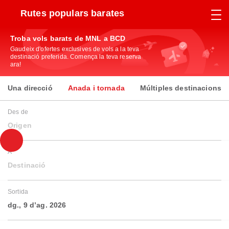
Rutes populars barates
Troba vols barats de MNL a BCD
Gaudeix d'ofertes exclusives de vols a la teva
destinació preferida. Comença la teva reserva
ara!
Una direcció
Anada i tornada
Múltiples destinacions
Des de
Origen
A
Destinació
Sortida
dg., 9 d’ag. 2026