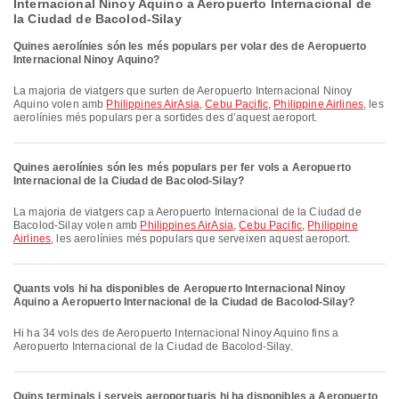
Internacional Ninoy Aquino a Aeropuerto Internacional de
la Ciudad de Bacolod-Silay
Quines aerolínies són les més populars per volar des de Aeropuerto
Internacional Ninoy Aquino?
La majoria de viatgers que surten de Aeropuerto Internacional Ninoy
Aquino volen amb
Philippines AirAsia
,
Cebu Pacific
,
Philippine Airlines
, les
aerolínies més populars per a sortides des d’aquest aeroport.
Quines aerolínies són les més populars per fer vols a Aeropuerto
Internacional de la Ciudad de Bacolod-Silay?
La majoria de viatgers cap a Aeropuerto Internacional de la Ciudad de
Bacolod-Silay volen amb
Philippines AirAsia
,
Cebu Pacific
,
Philippine
Airlines
, les aerolínies més populars que serveixen aquest aeroport.
Quants vols hi ha disponibles de Aeropuerto Internacional Ninoy
Aquino a Aeropuerto Internacional de la Ciudad de Bacolod-Silay?
Hi ha 34 vols des de Aeropuerto Internacional Ninoy Aquino fins a
Aeropuerto Internacional de la Ciudad de Bacolod-Silay.
Quins terminals i serveis aeroportuaris hi ha disponibles a Aeropuerto