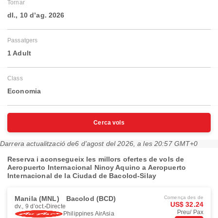
Tornar
dl., 10 d’ag. 2026
Passatgers
1 Adult
Class
Economia
Cerca vols
Darrera actualització de
6 d’agost del 2026, a les 20:57 GMT+0
Reserva i aconsegueix les millors ofertes de vols de
Aeropuerto Internacional Ninoy Aquino a Aeropuerto
Internacional de la Ciudad de Bacolod-Silay
Manila (MNL)
Bacolod (BCD)
Comença des de
US$ 32.24
dv., 9 d’oct.
Directe
Preu/ Pax
Philippines AirAsia