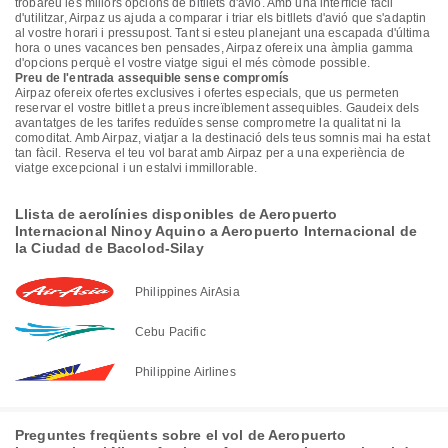
trobareu les millors opcions de bitllets d'avió. Amb una interfície fàcil
d'utilitzar, Airpaz us ajuda a comparar i triar els bitllets d'avió que s'adaptin
al vostre horari i pressupost. Tant si esteu planejant una escapada d'última
hora o unes vacances ben pensades, Airpaz ofereix una àmplia gamma
d'opcions perquè el vostre viatge sigui el més còmode possible.
Preu de l'entrada assequible sense compromís
Airpaz ofereix ofertes exclusives i ofertes especials, que us permeten
reservar el vostre bitllet a preus increïblement assequibles. Gaudeix dels
avantatges de les tarifes reduïdes sense comprometre la qualitat ni la
comoditat. Amb Airpaz, viatjar a la destinació dels teus somnis mai ha estat
tan fàcil. Reserva el teu vol barat amb Airpaz per a una experiència de
viatge excepcional i un estalvi immillorable.
Llista de aerolínies disponibles de Aeropuerto
Internacional Ninoy Aquino a Aeropuerto Internacional de
la Ciudad de Bacolod-Silay
Philippines AirAsia
Cebu Pacific
Philippine Airlines
Preguntes freqüents sobre el vol de Aeropuerto