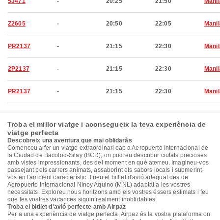
5J471
-
20:25
21:50
Manil
Z2605
-
20:50
22:05
Manil
PR2137
-
21:15
22:30
Manil
2P2137
-
21:15
22:30
Manil
PR2137
-
21:15
22:30
Manil
Troba el millor viatge i aconsegueix la teva experiència de
viatge perfecta
Descobreix una aventura que mai oblidaràs
Comenceu a fer un viatge extraordinari cap a Aeropuerto Internacional de
la Ciudad de Bacolod-Silay (BCD), on podreu descobrir ciutats precioses
amb vistes impressionants, des del moment en què aterreu. Imagineu-vos
passejant pels carrers animats, assaborint els sabors locals i submerint-
vos en l'ambient característic. Trieu el bitllet d'avió adequat des de
Aeropuerto Internacional Ninoy Aquino (MNL) adaptat a les vostres
necessitats. Exploreu nous horitzons amb els vostres éssers estimats i feu
que les vostres vacances siguin realment inoblidables.
Troba el bitllet d'avió perfecte amb Airpaz
Per a una experiència de viatge perfecta, Airpaz és la vostra plataforma on