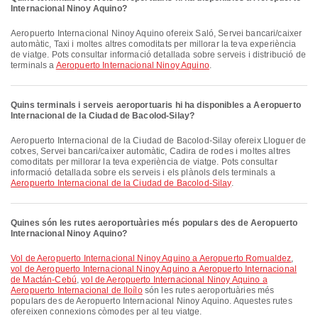
Internacional Ninoy Aquino?
Aeropuerto Internacional Ninoy Aquino ofereix Saló, Servei bancari/caixer
automàtic, Taxi i moltes altres comoditats per millorar la teva experiència
de viatge. Pots consultar informació detallada sobre serveis i distribució de
terminals a
Aeropuerto Internacional Ninoy Aquino
.
Quins terminals i serveis aeroportuaris hi ha disponibles a Aeropuerto
Internacional de la Ciudad de Bacolod-Silay?
Aeropuerto Internacional de la Ciudad de Bacolod-Silay ofereix Lloguer de
cotxes, Servei bancari/caixer automàtic, Cadira de rodes i moltes altres
comoditats per millorar la teva experiència de viatge. Pots consultar
informació detallada sobre els serveis i els plànols dels terminals a
Aeropuerto Internacional de la Ciudad de Bacolod-Silay
.
Quines són les rutes aeroportuàries més populars des de Aeropuerto
Internacional Ninoy Aquino?
vol de Aeropuerto Internacional Ninoy Aquino a Aeropuerto Romualdez
,
vol de Aeropuerto Internacional Ninoy Aquino a Aeropuerto Internacional
de Mactán-Cebú
,
vol de Aeropuerto Internacional Ninoy Aquino a
Aeropuerto Internacional de Iloílo
són les rutes aeroportuàries més
populars des de Aeropuerto Internacional Ninoy Aquino. Aquestes rutes
ofereixen connexions còmodes per al teu viatge.