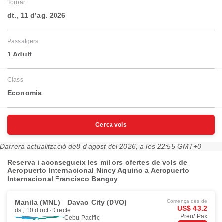
Tornar
dt., 11 d’ag. 2026
Passatgers
1 Adult
Class
Economia
Cerca vols
Darrera actualització de
8 d’agost del 2026, a les 22:55 GMT+0
Reserva i aconsegueix les millors ofertes de vols de
Aeropuerto Internacional Ninoy Aquino a Aeropuerto
Internacional Francisco Bangoy
Manila (MNL)
Davao City (DVO)
Comença des de
US$ 43.2
ds., 10 d’oct.
Directe
Preu/ Pax
Cebu Pacific