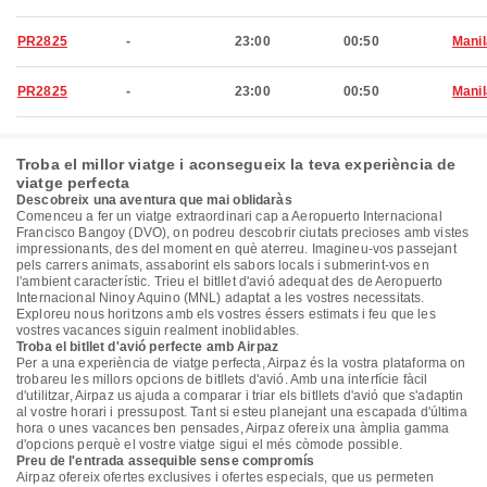
PR2825
-
23:00
00:50
Manil
PR2825
-
23:00
00:50
Manil
Troba el millor viatge i aconsegueix la teva experiència de
viatge perfecta
Descobreix una aventura que mai oblidaràs
Comenceu a fer un viatge extraordinari cap a Aeropuerto Internacional
Francisco Bangoy (DVO), on podreu descobrir ciutats precioses amb vistes
impressionants, des del moment en què aterreu. Imagineu-vos passejant
pels carrers animats, assaborint els sabors locals i submerint-vos en
l'ambient característic. Trieu el bitllet d'avió adequat des de Aeropuerto
Internacional Ninoy Aquino (MNL) adaptat a les vostres necessitats.
Exploreu nous horitzons amb els vostres éssers estimats i feu que les
vostres vacances siguin realment inoblidables.
Troba el bitllet d'avió perfecte amb Airpaz
Per a una experiència de viatge perfecta, Airpaz és la vostra plataforma on
trobareu les millors opcions de bitllets d'avió. Amb una interfície fàcil
d'utilitzar, Airpaz us ajuda a comparar i triar els bitllets d'avió que s'adaptin
al vostre horari i pressupost. Tant si esteu planejant una escapada d'última
hora o unes vacances ben pensades, Airpaz ofereix una àmplia gamma
d'opcions perquè el vostre viatge sigui el més còmode possible.
Preu de l'entrada assequible sense compromís
Airpaz ofereix ofertes exclusives i ofertes especials, que us permeten