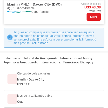
Manila (MNL)
Davao City (DVO)
Comença des de
US$ 43.38
dg., 18 d’oct.
Directe
Preu/ Pax
Cebu Pacific
Llibre
Tingues en compte que els preus que apareixen en aquesta
pàgina poden no estar actualitzats i estar subjectes a canvis
sense previ avís. Ens esforcem per proporcionar la informació
més precisa i actualitzada.
Informació del vol de Aeropuerto Internacional Ninoy
Aquino a Aeropuerto Internacional Francisco Bangoy
Ofertes de vols exclusius
Manila - Davao City
US$ 43.2
Mes de la tarifa més baixa
Oct.