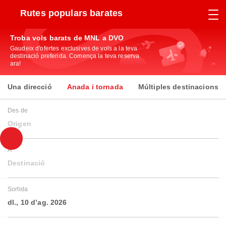
Rutes populars barates
Troba vols barats de MNL a DVO
Gaudeix d'ofertes exclusives de vols a la teva
destinació preferida. Comença la teva reserva
ara!
Una direcció
Anada i tornada
Múltiples destinacions
Des de
Origen
A
Destinació
Sortida
dl., 10 d’ag. 2026