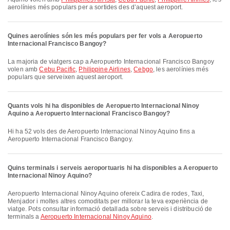
aerolínies més populars per a sortides des d’aquest aeroport.
Quines aerolínies són les més populars per fer vols a Aeropuerto
Internacional Francisco Bangoy?
La majoria de viatgers cap a Aeropuerto Internacional Francisco Bangoy
volen amb
Cebu Pacific
,
Philippine Airlines
,
Cebgo
, les aerolínies més
populars que serveixen aquest aeroport.
Quants vols hi ha disponibles de Aeropuerto Internacional Ninoy
Aquino a Aeropuerto Internacional Francisco Bangoy?
Hi ha 52 vols des de Aeropuerto Internacional Ninoy Aquino fins a
Aeropuerto Internacional Francisco Bangoy.
Quins terminals i serveis aeroportuaris hi ha disponibles a Aeropuerto
Internacional Ninoy Aquino?
Aeropuerto Internacional Ninoy Aquino ofereix Cadira de rodes, Taxi,
Menjador i moltes altres comoditats per millorar la teva experiència de
viatge. Pots consultar informació detallada sobre serveis i distribució de
terminals a
Aeropuerto Internacional Ninoy Aquino
.