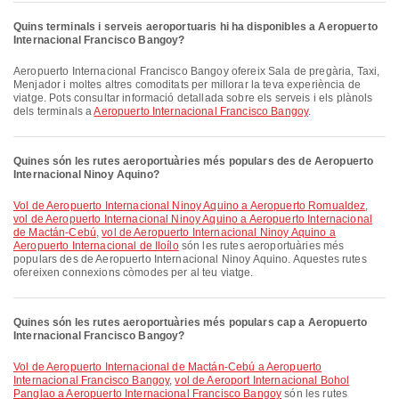
Quins terminals i serveis aeroportuaris hi ha disponibles a Aeropuerto
Internacional Francisco Bangoy?
Aeropuerto Internacional Francisco Bangoy ofereix Sala de pregària, Taxi,
Menjador i moltes altres comoditats per millorar la teva experiència de
viatge. Pots consultar informació detallada sobre els serveis i els plànols
dels terminals a
Aeropuerto Internacional Francisco Bangoy
.
Quines són les rutes aeroportuàries més populars des de Aeropuerto
Internacional Ninoy Aquino?
vol de Aeropuerto Internacional Ninoy Aquino a Aeropuerto Romualdez
,
vol de Aeropuerto Internacional Ninoy Aquino a Aeropuerto Internacional
de Mactán-Cebú
,
vol de Aeropuerto Internacional Ninoy Aquino a
Aeropuerto Internacional de Iloílo
són les rutes aeroportuàries més
populars des de Aeropuerto Internacional Ninoy Aquino. Aquestes rutes
ofereixen connexions còmodes per al teu viatge.
Quines són les rutes aeroportuàries més populars cap a Aeropuerto
Internacional Francisco Bangoy?
vol de Aeropuerto Internacional de Mactán-Cebú a Aeropuerto
Internacional Francisco Bangoy
,
vol de Aeroport Internacional Bohol
Panglao a Aeropuerto Internacional Francisco Bangoy
són les rutes