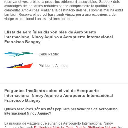
reservar el vostre bitllet a preus increïblement assequibles. Gaudeix dels
avantatges de les tarifes reduïdes sense comprometre la qualitat ni la
comoditat. Amb Airpaz, viatjar a la destinació dels teus somnis mai ha estat
tan fàcil. Reserva el teu vol barat amb Airpaz per a una experiència de
viatge excepcional i un estalvi immillorable.
Llista de aerolínies disponibles de Aeropuerto
Internacional Ninoy Aquino a Aeropuerto Internacional
Francisco Bangoy
Cebu Pacific
Philippine Airlines
Preguntes freqüents sobre el vol de Aeropuerto
Internacional Ninoy Aquino a Aeropuerto Internacional
Francisco Bangoy
Quines aerolínies són les més populars per volar des de Aeropuerto
Internacional Ninoy Aquino?
La majoria de viatgers que surten de Aeropuerto Internacional Ninoy
Aquino volen amb
Philippines AirAsia
,
Cebu Pacific
,
Philippine Airlines
, les