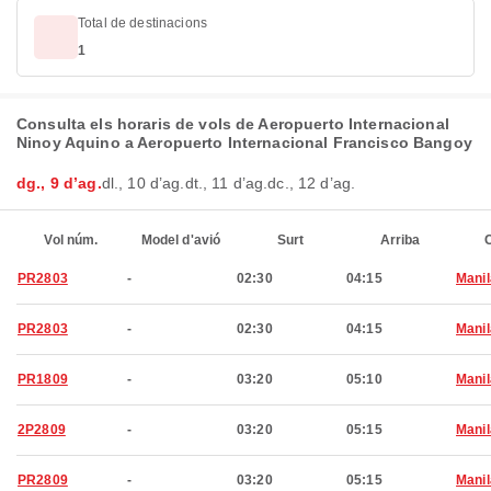
Total de destinacions
1
Consulta els horaris de vols de Aeropuerto Internacional
Ninoy Aquino a Aeropuerto Internacional Francisco Bangoy
dg., 9 d’ag.
dl., 10 d’ag.
dt., 11 d’ag.
dc., 12 d’ag.
Vol núm.
Model d'avió
Surt
Arriba
C
PR2803
-
02:30
04:15
Manil
PR2803
-
02:30
04:15
Manil
PR1809
-
03:20
05:10
Manil
2P2809
-
03:20
05:15
Manil
PR2809
-
03:20
05:15
Manil