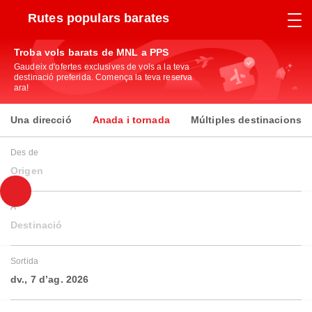
Rutes populars barates
Troba vols barats de MNL a PPS
Gaudeix d'ofertes exclusives de vols a la teva
destinació preferida. Comença la teva reserva
ara!
Una direcció
Anada i tornada
Múltiples destinacions
Des de
Origen
A
Destinació
Sortida
dv., 7 d’ag. 2026