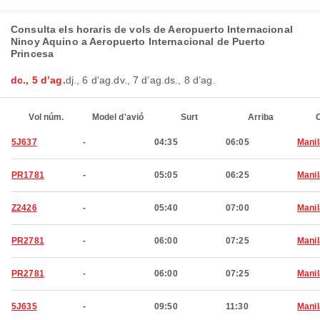
Consulta els horaris de vols de Aeropuerto Internacional
Ninoy Aquino a Aeropuerto Internacional de Puerto
Princesa
dc., 5 d’ag.
dj., 6 d’ag.
dv., 7 d’ag.
ds., 8 d’ag.
Vol núm.
Model d'avió
Surt
Arriba
C
5J637
-
04:35
06:05
Manil
PR1781
-
05:05
06:25
Manil
Z2426
-
05:40
07:00
Manil
PR2781
-
06:00
07:25
Manil
PR2781
-
06:00
07:25
Manil
5J635
-
09:50
11:30
Manil