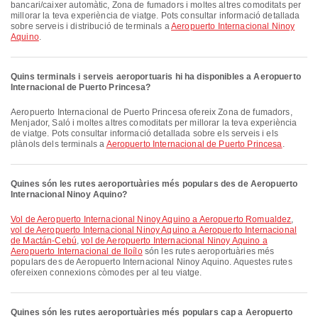
bancari/caixer automàtic, Zona de fumadors i moltes altres comoditats per
millorar la teva experiència de viatge. Pots consultar informació detallada
sobre serveis i distribució de terminals a
Aeropuerto Internacional Ninoy
Aquino
.
Quins terminals i serveis aeroportuaris hi ha disponibles a Aeropuerto
Internacional de Puerto Princesa?
Aeropuerto Internacional de Puerto Princesa ofereix Zona de fumadors,
Menjador, Saló i moltes altres comoditats per millorar la teva experiència
de viatge. Pots consultar informació detallada sobre els serveis i els
plànols dels terminals a
Aeropuerto Internacional de Puerto Princesa
.
Quines són les rutes aeroportuàries més populars des de Aeropuerto
Internacional Ninoy Aquino?
vol de Aeropuerto Internacional Ninoy Aquino a Aeropuerto Romualdez
,
vol de Aeropuerto Internacional Ninoy Aquino a Aeropuerto Internacional
de Mactán-Cebú
,
vol de Aeropuerto Internacional Ninoy Aquino a
Aeropuerto Internacional de Iloílo
són les rutes aeroportuàries més
populars des de Aeropuerto Internacional Ninoy Aquino. Aquestes rutes
ofereixen connexions còmodes per al teu viatge.
Quines són les rutes aeroportuàries més populars cap a Aeropuerto