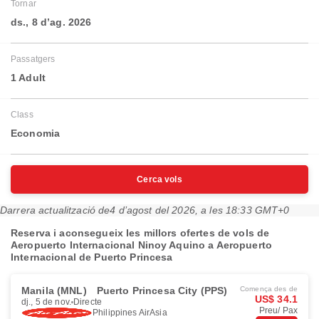
Tornar
ds., 8 d’ag. 2026
Passatgers
1 Adult
Class
Economia
Cerca vols
Darrera actualització de
4 d’agost del 2026, a les 18:33 GMT+0
Reserva i aconsegueix les millors ofertes de vols de
Aeropuerto Internacional Ninoy Aquino a Aeropuerto
Internacional de Puerto Princesa
Manila (MNL)
Puerto Princesa City (PPS)
Comença des de
US$ 34.1
dj., 5 de nov.
Directe
Preu/ Pax
Philippines AirAsia