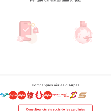
Per què cal viatjar amb Airpaz
Companyies aèries d'Airpaz
Consulteu tots els socis de les aerolínies