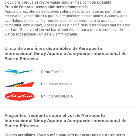
d'opcions perquè el vostre viatge sigui el més còmode possible.
Preu de l'entrada assequible sense compromís
Airpaz ofereix ofertes exclusives i ofertes especials, que us permeten
reservar el vostre bitllet a preus increïblement assequibles. Gaudeix dels
avantatges de les tarifes reduïdes sense comprometre la qualitat ni la
comoditat. Amb Airpaz, viatjar a la destinació dels teus somnis mai ha estat
tan fàcil. Reserva el teu vol barat amb Airpaz per a una experiència de
viatge excepcional i un estalvi immillorable.
Llista de aerolínies disponibles de Aeropuerto
Internacional Ninoy Aquino a Aeropuerto Internacional de
Puerto Princesa
Cebu Pacific
Philippine Airlines
Philippines AirAsia
Preguntes freqüents sobre el vol de Aeropuerto
Internacional Ninoy Aquino a Aeropuerto Internacional de
Puerto Princesa
Quines aerolínies són les més populars per volar des de Aeropuerto