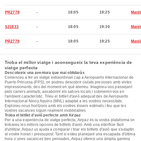
PR2779
-
18:05
19:25
Manil
5J1833
-
18:05
19:30
Manil
PR2779
-
18:05
19:25
Manil
Troba el millor viatge i aconsegueix la teva experiència de
viatge perfecta
Descobreix una aventura que mai oblidaràs
Comenceu a fer un viatge extraordinari cap a Aeropuerto Internacional de
Puerto Princesa (PPS), on podreu descobrir ciutats precioses amb vistes
impressionants, des del moment en què aterreu. Imagineu-vos passejant
pels carrers animats, assaborint els sabors locals i submerint-vos en
l'ambient característic. Trieu el bitllet d'avió adequat des de Aeropuerto
Internacional Ninoy Aquino (MNL) adaptat a les vostres necessitats.
Exploreu nous horitzons amb els vostres éssers estimats i feu que les
vostres vacances siguin realment inoblidables.
Troba el bitllet d'avió perfecte amb Airpaz
Per a una experiència de viatge perfecta, Airpaz és la vostra plataforma on
trobareu les millors opcions de bitllets d'avió. Amb una interfície fàcil
d'utilitzar, Airpaz us ajuda a comparar i triar els bitllets d'avió que s'adaptin
al vostre horari i pressupost. Tant si esteu planejant una escapada d'última
hora o unes vacances ben pensades, Airpaz ofereix una àmplia gamma