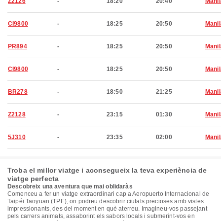
Z2126
-
18:20
20:40
Manil
CI9800
-
18:25
20:50
Manil
PR894
-
18:25
20:50
Manil
CI9800
-
18:25
20:50
Manil
BR278
-
18:50
21:25
Manil
Z2128
-
23:15
01:30
Manil
5J310
-
23:35
02:00
Manil
Troba el millor viatge i aconsegueix la teva experiència de
viatge perfecta
Descobreix una aventura que mai oblidaràs
Comenceu a fer un viatge extraordinari cap a Aeropuerto Internacional de
Taipéi Taoyuan (TPE), on podreu descobrir ciutats precioses amb vistes
impressionants, des del moment en què aterreu. Imagineu-vos passejant
pels carrers animats, assaborint els sabors locals i submerint-vos en