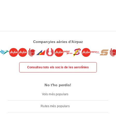
Companyies aèries d'Airpaz
Consulteu tots els socis de les aerolínies
No t'ho perdis!
Vols més populars
Rutes més populars