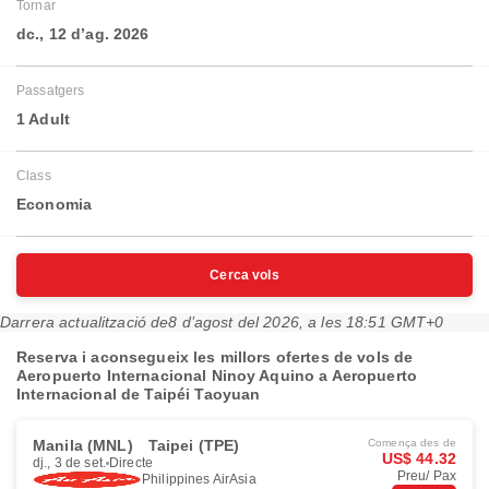
Tornar
dc., 12 d’ag. 2026
Passatgers
1 Adult
Class
Economia
Cerca vols
Darrera actualització de
8 d’agost del 2026, a les 18:51 GMT+0
Reserva i aconsegueix les millors ofertes de vols de
Aeropuerto Internacional Ninoy Aquino a Aeropuerto
Internacional de Taipéi Taoyuan
Manila (MNL)
Taipei (TPE)
Comença des de
US$ 44.32
dj., 3 de set.
Directe
Preu/ Pax
Philippines AirAsia