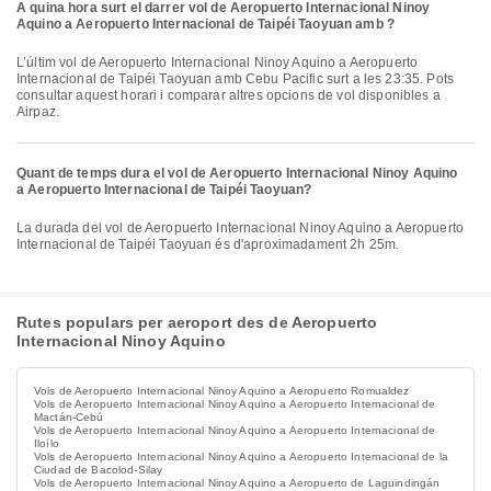
A quina hora surt el darrer vol de Aeropuerto Internacional Ninoy
Aquino a Aeropuerto Internacional de Taipéi Taoyuan amb ?
L’últim vol de Aeropuerto Internacional Ninoy Aquino a Aeropuerto
Internacional de Taipéi Taoyuan amb Cebu Pacific surt a les 23:35. Pots
consultar aquest horari i comparar altres opcions de vol disponibles a
Airpaz.
Quant de temps dura el vol de Aeropuerto Internacional Ninoy Aquino
a Aeropuerto Internacional de Taipéi Taoyuan?
La durada del vol de Aeropuerto Internacional Ninoy Aquino a Aeropuerto
Internacional de Taipéi Taoyuan és d'aproximadament 2h 25m.
Rutes populars per aeroport des de Aeropuerto
Internacional Ninoy Aquino
Vols de Aeropuerto Internacional Ninoy Aquino a Aeropuerto Romualdez
Vols de Aeropuerto Internacional Ninoy Aquino a Aeropuerto Internacional de
Mactán-Cebú
Vols de Aeropuerto Internacional Ninoy Aquino a Aeropuerto Internacional de
Iloílo
Vols de Aeropuerto Internacional Ninoy Aquino a Aeropuerto Internacional de la
Ciudad de Bacolod-Silay
Vols de Aeropuerto Internacional Ninoy Aquino a Aeropuerto de Laguindingán