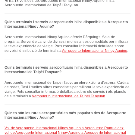
Hi ha 18 vols des de Aeropuerto Internacional Ninoy Aquino fins a
Aeropuerto Internacional de Taipéi Taoyuan.
Quins terminals i serveis aeroportuaris hi ha disponibles a Aeropuerto
Internacional Ninoy Aquino?
Aeropuerto Internacional Ninoy Aquino ofereix Pàrquings, Sala de
pregària, Servei de canvi de divises i moltes altres comoditats per millorar
la teva experiència de viatge. Pots consultar informació detallada sobre
serveis i distribució de terminals a
Aeropuerto Internacional Ninoy Aquino
.
Quins terminals i serveis aeroportuaris hi ha disponibles a Aeropuerto
Internacional de Taipéi Taoyuan?
Aeropuerto Internacional de Taipéi Taoyuan ofereix Zona d'espera, Cadira
de rodes, Taxi i moltes altres comoditats per millorar la teva experiència de
viatge. Pots consultar informació detallada sobre els serveis i els plànols
dels terminals a
Aeropuerto Internacional de Taipéi Taoyuan
.
Quines són les rutes aeroportuàries més populars des de Aeropuerto
Internacional Ninoy Aquino?
vol de Aeropuerto Internacional Ninoy Aquino a Aeropuerto Romualdez
,
vol de Aeropuerto Internacional Ninoy Aquino a Aeropuerto Internacional