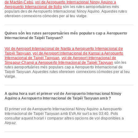
de Mactán-Cebú
,
vol de Aeropuerto Internacional Ninoy Aquino a
Aeropuerto Internacional de Iloílo
són les rutes aeroportuàries més
populars des de Aeropuerto Internacional Ninoy Aquino. Aquestes rutes
ofereixen connexions còmodes per al teu viatge.
Quines són les rutes aeroportuàries més populars cap a Aeropuerto
Internacional de Taipéi Taoyuan?
vol de Aeroport Internacional de Narita a Aeropuerto Internacional de
Taipéi Taoyuan
,
vol de Aeroport Internacional de Kansai a Aeropuerto
Internacional de Taipéi Taoyuan
,
vol de Aeroport Internacional de
Singapur-Changi a Aeropuerto Internacional de Taipéi Taoyuan
són les
rutes aeroportuàries més populars cap a Aeropuerto Internacional de
Taipéi Taoyuan. Aquestes rutes ofereixen connexions còmodes per al teu
viatge.
A quina hora surt el primer vol de Aeropuerto Internacional Ninoy
Aquino a Aeropuerto Internacional de Taipéi Taoyuan amb ?
El primer vol de Aeropuerto Internacional Ninoy Aquino a Aeropuerto
Internacional de Taipéi Taoyuan amb EVA Air surt a les 03:40. Pots
consultar aquest horari i comparar altres opcions de vol disponibles a
Airpaz.