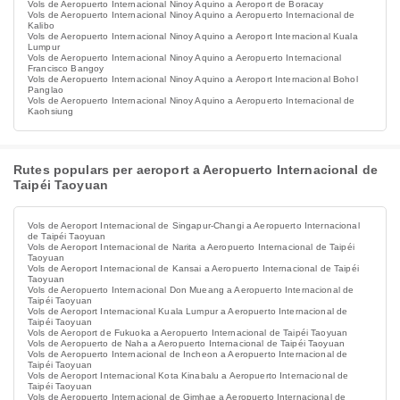
Vols de Aeropuerto Internacional Ninoy Aquino a Aeroport de Boracay
Vols de Aeropuerto Internacional Ninoy Aquino a Aeropuerto Internacional de
Kalibo
Vols de Aeropuerto Internacional Ninoy Aquino a Aeroport Internacional Kuala
Lumpur
Vols de Aeropuerto Internacional Ninoy Aquino a Aeropuerto Internacional
Francisco Bangoy
Vols de Aeropuerto Internacional Ninoy Aquino a Aeroport Internacional Bohol
Panglao
Vols de Aeropuerto Internacional Ninoy Aquino a Aeropuerto Internacional de
Kaohsiung
Rutes populars per aeroport a Aeropuerto Internacional de
Taipéi Taoyuan
Vols de Aeroport Internacional de Singapur-Changi a Aeropuerto Internacional
de Taipéi Taoyuan
Vols de Aeroport Internacional de Narita a Aeropuerto Internacional de Taipéi
Taoyuan
Vols de Aeroport Internacional de Kansai a Aeropuerto Internacional de Taipéi
Taoyuan
Vols de Aeropuerto Internacional Don Mueang a Aeropuerto Internacional de
Taipéi Taoyuan
Vols de Aeroport Internacional Kuala Lumpur a Aeropuerto Internacional de
Taipéi Taoyuan
Vols de Aeroport de Fukuoka a Aeropuerto Internacional de Taipéi Taoyuan
Vols de Aeropuerto de Naha a Aeropuerto Internacional de Taipéi Taoyuan
Vols de Aeropuerto Internacional de Incheon a Aeropuerto Internacional de
Taipéi Taoyuan
Vols de Aeroport Internacional Kota Kinabalu a Aeropuerto Internacional de
Taipéi Taoyuan
Vols de Aeropuerto Internacional de Gimhae a Aeropuerto Internacional de