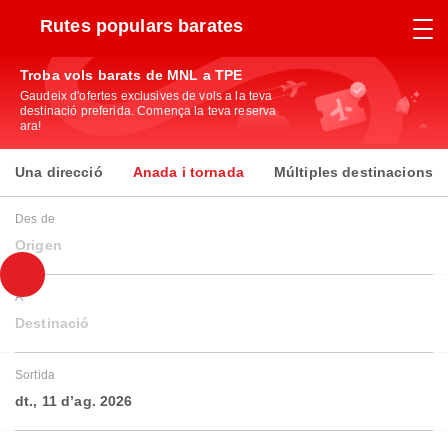
Rutes populars barates
Troba vols barats de MNL a TPE
Gaudeix d'ofertes exclusives de vols a la teva
destinació preferida. Comença la teva reserva
ara!
Una direcció
Anada i tornada
Múltiples destinacions
Des de
Origen
A
Destinació
Sortida
dt., 11 d’ag. 2026