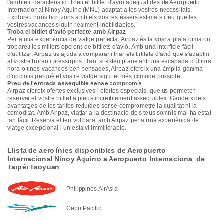
l'ambient característic. Trieu el bitllet d'avió adequat des de Aeropuerto
Internacional Ninoy Aquino (MNL) adaptat a les vostres necessitats.
Exploreu nous horitzons amb els vostres éssers estimats i feu que les
vostres vacances siguin realment inoblidables.
Troba el bitllet d'avió perfecte amb Airpaz
Per a una experiència de viatge perfecta, Airpaz és la vostra plataforma on
trobareu les millors opcions de bitllets d'avió. Amb una interfície fàcil
d'utilitzar, Airpaz us ajuda a comparar i triar els bitllets d'avió que s'adaptin
al vostre horari i pressupost. Tant si esteu planejant una escapada d'última
hora o unes vacances ben pensades, Airpaz ofereix una àmplia gamma
d'opcions perquè el vostre viatge sigui el més còmode possible.
Preu de l'entrada assequible sense compromís
Airpaz ofereix ofertes exclusives i ofertes especials, que us permeten
reservar el vostre bitllet a preus increïblement assequibles. Gaudeix dels
avantatges de les tarifes reduïdes sense comprometre la qualitat ni la
comoditat. Amb Airpaz, viatjar a la destinació dels teus somnis mai ha estat
tan fàcil. Reserva el teu vol barat amb Airpaz per a una experiència de
viatge excepcional i un estalvi immillorable.
Llista de aerolínies disponibles de Aeropuerto
Internacional Ninoy Aquino a Aeropuerto Internacional de
Taipéi Taoyuan
Philippines AirAsia
Cebu Pacific