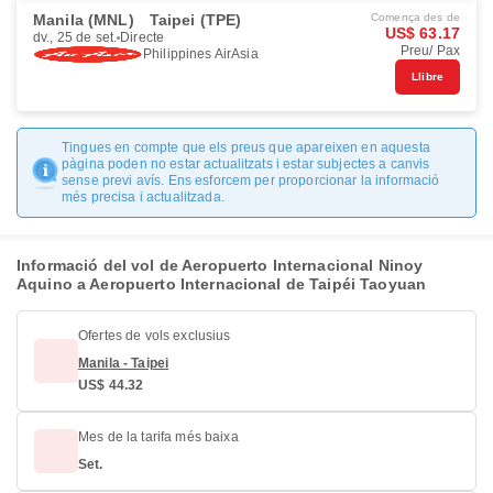
Manila (MNL)
Taipei (TPE)
Comença des de
US$ 63.17
dv., 25 de set.
Directe
Preu/ Pax
Philippines AirAsia
Llibre
Tingues en compte que els preus que apareixen en aquesta
pàgina poden no estar actualitzats i estar subjectes a canvis
sense previ avís. Ens esforcem per proporcionar la informació
més precisa i actualitzada.
Informació del vol de Aeropuerto Internacional Ninoy
Aquino a Aeropuerto Internacional de Taipéi Taoyuan
Ofertes de vols exclusius
Manila - Taipei
US$ 44.32
Mes de la tarifa més baixa
Set.