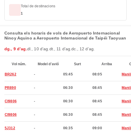
Total de destinacions
1
Consulta els horaris de vols de Aeropuerto Internacional
Ninoy Aquino a Aeropuerto Internacional de Taipéi Taoyuan
dg., 9 d’ag.
dl., 10 d’ag.
dt., 11 d’ag.
dc., 12 d’ag.
Vol núm.
Model d'avió
Surt
Arriba
C
BR262
-
05:45
08:05
Manil
PR890
-
06:30
08:45
Manil
CI9806
-
06:30
08:45
Manil
CI9806
-
06:30
08:45
Manil
5J312
-
06:35
09:00
Manil