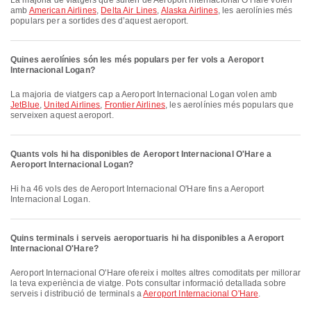
La majoria de viatgers que surten de Aeroport Internacional O'Hare volen
amb
American Airlines
,
Delta Air Lines
,
Alaska Airlines
, les aerolínies més
populars per a sortides des d’aquest aeroport.
Quines aerolínies són les més populars per fer vols a Aeroport
Internacional Logan?
La majoria de viatgers cap a Aeroport Internacional Logan volen amb
JetBlue
,
United Airlines
,
Frontier Airlines
, les aerolínies més populars que
serveixen aquest aeroport.
Quants vols hi ha disponibles de Aeroport Internacional O'Hare a
Aeroport Internacional Logan?
Hi ha 46 vols des de Aeroport Internacional O'Hare fins a Aeroport
Internacional Logan.
Quins terminals i serveis aeroportuaris hi ha disponibles a Aeroport
Internacional O'Hare?
Aeroport Internacional O'Hare ofereix i moltes altres comoditats per millorar
la teva experiència de viatge. Pots consultar informació detallada sobre
serveis i distribució de terminals a
Aeroport Internacional O'Hare
.