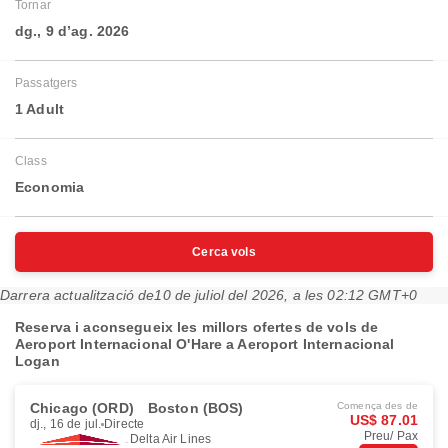
Tornar
dg., 9 d’ag. 2026
Passatgers
1 Adult
Class
Economia
Cerca vols
Darrera actualització de
10 de juliol del 2026, a les 02:12 GMT+0
Reserva i aconsegueix les millors ofertes de vols de
Aeroport Internacional O'Hare a Aeroport Internacional
Logan
Chicago (ORD)
Boston (BOS)
Comença des de
US$ 87.01
dj., 16 de jul.
Directe
Preu/ Pax
Delta Air Lines