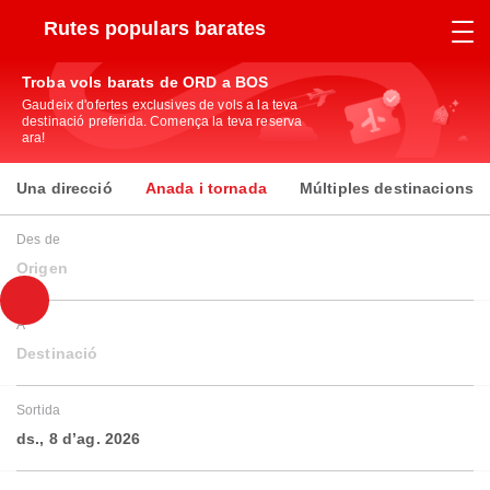
Rutes populars barates
Troba vols barats de ORD a BOS
Gaudeix d'ofertes exclusives de vols a la teva
destinació preferida. Comença la teva reserva
ara!
Una direcció
Anada i tornada
Múltiples destinacions
Des de
Origen
A
Destinació
Sortida
ds., 8 d’ag. 2026