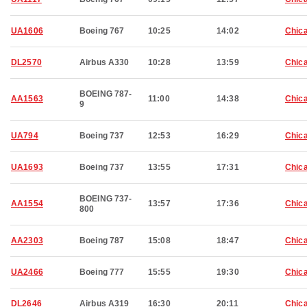
UA1606
Boeing 767
10:25
14:02
Chic
DL2570
Airbus A330
10:28
13:59
Chic
BOEING 787-
AA1563
11:00
14:38
Chic
9
UA794
Boeing 737
12:53
16:29
Chic
UA1693
Boeing 737
13:55
17:31
Chic
BOEING 737-
AA1554
13:57
17:36
Chic
800
AA2303
Boeing 787
15:08
18:47
Chic
UA2466
Boeing 777
15:55
19:30
Chic
DL2646
Airbus A319
16:30
20:11
Chic