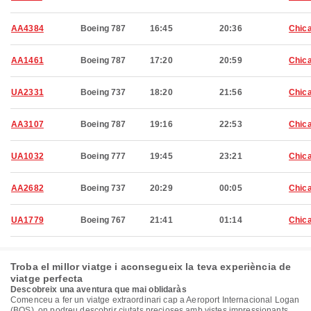
AA4384
Boeing 787
16:45
20:36
Chic
AA1461
Boeing 787
17:20
20:59
Chic
UA2331
Boeing 737
18:20
21:56
Chic
AA3107
Boeing 787
19:16
22:53
Chic
UA1032
Boeing 777
19:45
23:21
Chic
AA2682
Boeing 737
20:29
00:05
Chic
UA1779
Boeing 767
21:41
01:14
Chic
Troba el millor viatge i aconsegueix la teva experiència de
viatge perfecta
Descobreix una aventura que mai oblidaràs
Comenceu a fer un viatge extraordinari cap a Aeroport Internacional Logan
(BOS), on podreu descobrir ciutats precioses amb vistes impressionants,