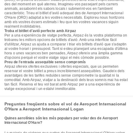
des del moment en què aterreu. Imagineu-vos passejant pels carrers
animats, assaborint els sabors locals i submerint-vos en l'ambient
característic. Trieu el bitllet d'avió adequat des de Aeroport Internacional
O'Hare (ORD) adaptat a les vostres necessitats. Exploreu nous horitzons
amb els vostres éssers estimats i feu que les vostres vacances siguin
realment inoblidables.
Troba el bitllet d'avió perfecte amb Airpaz
Per a una experiència de viatge perfecta, Airpaz és la vostra plataforma on
trobareu les millors opcions de bitllets d'avió. Amb una interfície fàcil
d'utilitzar, Airpaz us ajuda a comparar i triar els bitllets d'avió que s'adaptin
al vostre horari i pressupost. Tant si esteu planejant una escapada d'última
hora o unes vacances ben pensades, Airpaz ofereix una àmplia gamma
d'opcions perquè el vostre viatge sigui el més còmode possible.
Preu de l'entrada assequible sense compromís
Airpaz ofereix ofertes exclusives i ofertes especials, que us permeten
reservar el vostre bitllet a preus increïblement assequibles. Gaudeix dels
avantatges de les tarifes reduïdes sense comprometre la qualitat ni la
comoditat. Amb Airpaz, viatjar a la destinació dels teus somnis mai ha estat
tan fàcil. Reserva el teu vol barat amb Airpaz per a una experiència de
viatge excepcional i un estalvi immillorable.
Preguntes freqüents sobre el vol de Aeroport Internacional
O'Hare a Aeroport Internacional Logan
Quines aerolínies són les més populars per volar des de Aeroport
Internacional O'Hare?