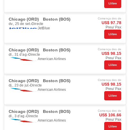
Llibre
Chicago (ORD)
Boston (BOS)
Comença des de
US$ 97.78
dv., 25 de set.
Directe
Preu/ Pax
JetBlue
Llibre
Chicago (ORD)
Boston (BOS)
Comença des de
US$ 98.15
dl., 31 d’ag.
Directe
Preu/ Pax
American Airlines
Llibre
Chicago (ORD)
Boston (BOS)
Comença des de
US$ 98.15
dj., 23 de jul.
Directe
Preu/ Pax
American Airlines
Llibre
Chicago (ORD)
Boston (BOS)
Comença des de
US$ 106.66
dl., 3 d’ag.
Directe
Preu/ Pax
American Airlines
Llibre