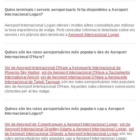
Quins terminals i serveis aeroportuaris hi ha disponibles a Aeroport
Internacional Logan?
Aeroport Internacional Logan ofereix i moltes altres comoditats per millorar
la teva experiència de viatge. Pots consultar informació detallada sobre els
serveis i els plànols dels terminals a
Aeroport Internacional Logan
.
Quines són les rutes aeroportuàries més populars des de Aeroport
Internacional O'Hare?
vol de Aeroport Internacional O'Hare a Aeropuerto Internacional de
Phoenix-Sky Harbor
,
vol de Aeroport Internacional O'Hare a Sacramento
International Airport
,
vol de Aeroport Internacional O'Hare a Aeropuerto
Internacional de Taipéi Taoyuan
són les rutes aeroportuàries més populars
des de Aeroport Internacional O'Hare. Aquestes rutes ofereixen connexions
còmodes per al teu viatge.
Quines són les rutes aeroportuàries més populars cap a Aeroport
Internacional Logan?
vol de Aeroport de Copenhaguen a Aeroport Internacional Logan
,
vol de
Aeroport Internacional Grantley Adams a Aeroport Internacional Logan
,
vol
de Aeroport Internacional Orlando a Aeroport Internacional Logan
són les
rutes aeroportuàries més populars cap a Aeroport Internacional Logan.