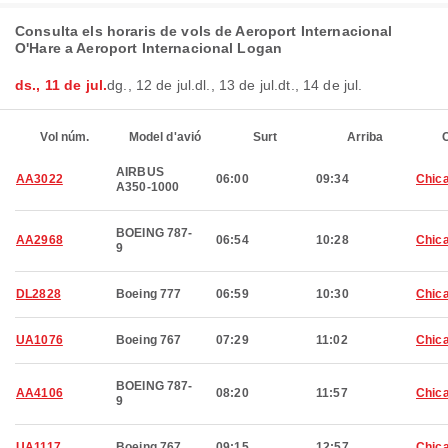
Consulta els horaris de vols de Aeroport Internacional
O'Hare a Aeroport Internacional Logan
ds., 11 de jul.
dg., 12 de jul.
dl., 13 de jul.
dt., 14 de jul.
Vol núm.
Model d'avió
Surt
Arriba
C
AIRBUS
AA3022
06:00
09:34
Chic
A350-1000
BOEING 787-
AA2968
06:54
10:28
Chic
9
DL2828
Boeing 777
06:59
10:30
Chic
UA1076
Boeing 767
07:29
11:02
Chic
BOEING 787-
AA4106
08:20
11:57
Chic
9
UA1117
Boeing 767
09:15
12:57
Chic