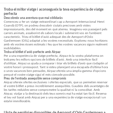
Troba el millor viatge i aconsegueix la teva experiència de viatge
perfecta
Descobreix una aventura que mai oblidaràs
Comenceu a fer un viatge extraordinari cap a Aeroport Internacional Henri
Coandă (OTP), on podreu descobrir ciutats precioses amb vistes
impressionants, des del moment en què aterreu. Imagineu-vos passejant pels
carrers animats, assaborint els sabors locals i submerint-vos en l'ambient
característic. Trieu el bitllet d'avió adequat des de Aeroport d'Oslo
Gardermoen (OSL) adaptat a les vostres necessitats. Exploreu nous horitzons
amb els vostres éssers estimats i feu que les vostres vacances siguin realment
inoblidables.
Troba el bitllet d'avió perfecte amb Airpaz
Per a una experiència de viatge perfecta, Airpaz és la vostra plataforma on
trobareu les millors opcions de bitllets d'avió. Amb una interfície fàcil
d'utilitzar, Airpaz us ajuda a comparar i triar els bitllets d'avió que s'adaptin al
vostre horari i pressupost. Tant si esteu planejant una escapada d'última hora
o unes vacances ben pensades, Airpaz ofereix una àmplia gamma d'opcions
perquè el vostre viatge sigui el més còmode possible.
Preu de l'entrada assequible sense compromís
Airpaz ofereix ofertes exclusives i ofertes especials, que us permeten reservar
el vostre bitllet a preus increïblement assequibles. Gaudeix dels avantatges de
les tarifes reduïdes sense comprometre la qualitat ni la comoditat. Amb
Airpaz, viatjar a la destinació dels teus somnis mai ha estat tan fàcil. Reserva
el teu vol barat amb Airpaz per a una experiència de viatge excepcional i un
estalvi immillorable.
Llista de aerolínies disponibles de Aeroport d'Oslo Gardermoen a