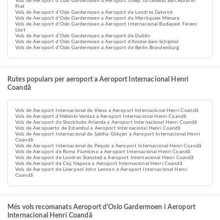
Vols de Aeroport d'Oslo Gardermoen a Aeroport Josep Tarradellas Barcelona el
Prat
Vols de Aeroport d'Oslo Gardermoen a Aeroport de Londres Gatwick
Vols de Aeroport d'Oslo Gardermoen a Aeroport de Marràqueix Menara
Vols de Aeroport d'Oslo Gardermoen a Aeroport Internacional Budapest Ferenc
Liszt
Vols de Aeroport d'Oslo Gardermoen a Aeroport de Dublín
Vols de Aeroport d'Oslo Gardermoen a Aeroport d'Amsterdam-Schiphol
Vols de Aeroport d'Oslo Gardermoen a Aeroport de Berlín Brandenburg
Rutes populars per aeroport a Aeroport Internacional Henri
Coandă
Vols de Aeroport Internacional de Viena a Aeroport Internacional Henri Coandă
Vols de Aeroport d'Hèlsinki-Vantaa a Aeroport Internacional Henri Coandă
Vols de Aeroport de Stockholm Arlanda a Aeroport Internacional Henri Coandă
Vols de Aeropuerto de Estambul a Aeroport Internacional Henri Coandă
Vols de Aeroport Internacional de Sabiha Gökçen a Aeroport Internacional Henri
Coandă
Vols de Aeroport Internacional de Pequín a Aeroport Internacional Henri Coandă
Vols de Aeroport de Roma Fiumicino a Aeroport Internacional Henri Coandă
Vols de Aeroport de Londres Stansted a Aeroport Internacional Henri Coandă
Vols de Aeroport de Cluj Napoca a Aeroport Internacional Henri Coandă
Vols de Aeroport de Liverpool John Lennon a Aeroport Internacional Henri
Coandă
Més vols recomanats Aeroport d'Oslo Gardermoen i Aeroport
Internacional Henri Coandă