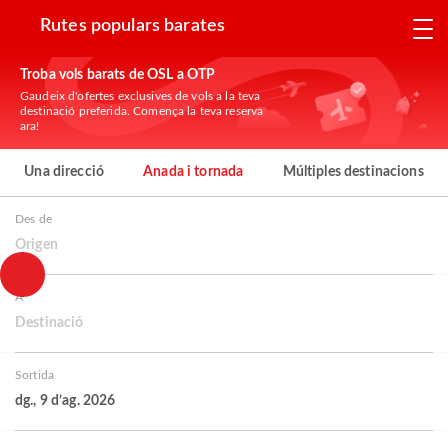
Rutes populars barates
Troba vols barats de OSL a OTP
Gaudeix d'ofertes exclusives de vols a la teva
destinació preferida. Comença la teva reserva
ara!
Una direcció
Anada i tornada
Múltiples destinacions
Des de
Origen
A
Destinació
Sortida
dg., 9 d’ag. 2026