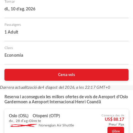
Tornar
dl., 10 d’ag. 2026
Passatgers
1 Adult
Class
Economia
Cerca vols
Darrera actualització de
4 d’agost del 2026, a les 22:17 GMT+0
Reserva i aconsegueix les millors ofertes de vols de Aeroport d'Oslo
Gardermoen a Aeroport Internacional Henri Coandă
Oslo (OSL)
Otopeni (OTP)
Comença des de
US$ 88.17
dv., 28 d’ag.
Directe
Preu/ Pax
Norwegian Air Shuttle
Llibre