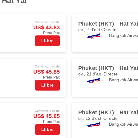
 Hat Yai
Comença des de
Phuket (HKT)
Hat Ya
US$ 43.83
dc., 7 d’oct.
Directe
Preu/ Pax
Bangkok Airw
Llibre
Comença des de
Phuket (HKT)
Hat Ya
US$ 45.85
dv., 21 d’ag.
Directe
Preu/ Pax
Bangkok Airw
Llibre
Comença des de
Phuket (HKT)
Hat Ya
US$ 45.85
dl., 12 d’oct.
Directe
Preu/ Pax
Bangkok Airw
Llibre