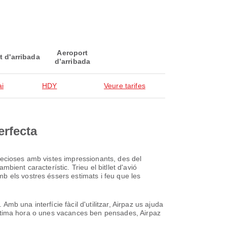
Aeroport
t d'arribada
d’arribada
ai
HDY
Veure tarifes
erfecta
recioses amb vistes impressionants, des del
ient característic. Trieu el bitllet d'avió
b els vostres éssers estimats i feu que les
Amb una interfície fàcil d'utilitzar, Airpaz us ajuda
d'última hora o unes vacances ben pensades, Airpaz