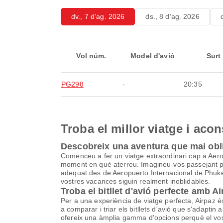
dv., 7 d’ag. 2026
ds., 8 d’ag. 2026
Vol núm.
Model d'avió
Surt
PG298
-
20:35
Troba el millor viatge i aco
Descobreix una aventura que mai obl
Comenceu a fer un viatge extraordinari cap a Aero
moment en què aterreu. Imagineu-vos passejant pels 
adequat des de Aeropuerto Internacional de Phuket
vostres vacances siguin realment inoblidables.
Troba el bitllet d'avió perfecte amb A
Per a una experiència de viatge perfecta, Airpaz és 
a comparar i triar els bitllets d'avió que s'adapti
ofereix una àmplia gamma d'opcions perquè el vos