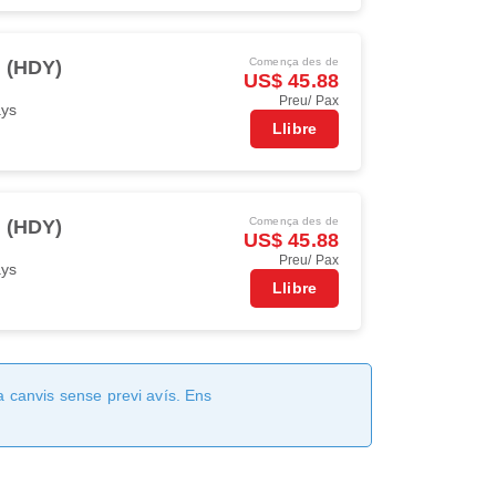
Comença des de
i (HDY)
US$ 45.88
Preu/ Pax
ays
Llibre
Comença des de
i (HDY)
US$ 45.88
Preu/ Pax
ays
Llibre
a canvis sense previ avís. Ens