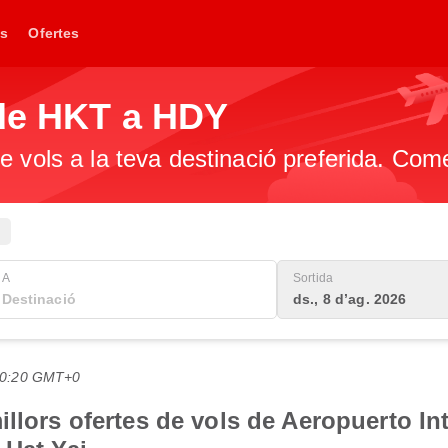
s
Ofertes
 de HKT a HDY
e vols a la teva destinació preferida. Com
A
Sortida
ds., 8 d’ag. 2026
 20:20 GMT+0
illors ofertes de vols de Aeropuerto In