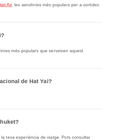
jet Air
, les aerolínies més populars per a sortides
i?
olínies més populars que serveixen aquest
acional de Hat Yai?
Phuket?