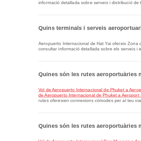
informació detallada sobre serveis i distribució de
Quins terminals i serveis aeroportuar
Aeropuerto Internacional de Hat Yai ofereix Zona d'espera, Saló, Botiga lliure d'impostos i moltes altres comoditats per millorar la teva experiència de viatge. Pots
consultar informació detallada sobre els serveis i 
Quines són les rutes aeroportuàries
vol de Aeropuerto Internacional de Phuket a Aer
de Aeropuerto Internacional de Phuket a Aeropor
rutes ofereixen connexions còmodes per al teu via
Quines són les rutes aeroportuàries 