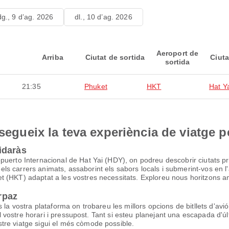
dg., 9 d’ag. 2026
dl., 10 d’ag. 2026
Aeroport de
Arriba
Ciutat de sortida
Ciuta
sortida
21:35
Phuket
HKT
Hat Y
nsegueix la teva experiència de viatge p
idaràs
puerto Internacional de Hat Yai (HDY), on podreu descobrir ciutats p
carrers animats, assaborint els sabors locals i submerint-vos en l'amb
 (HKT) adaptat a les vostres necessitats. Exploreu nous horitzons am
irpaz
la vostra plataforma on trobareu les millors opcions de bitllets d'avió. 
n al vostre horari i pressupost. Tant si esteu planejant una escapada 
tre viatge sigui el més còmode possible.