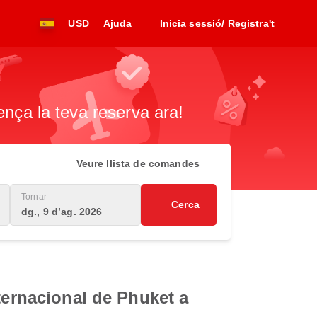
USD
Ajuda
Inicia sessió/ Registra't
ença la teva reserva ara!
Veure llista de comandes
Tornar
Cerca
dg., 9 d’ag. 2026
ternacional de Phuket a