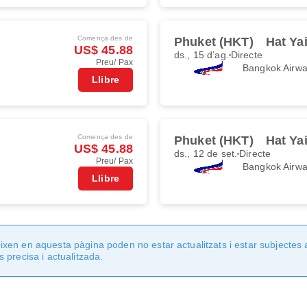
Comença des de
Phuket (HKT)
Hat Ya
US$ 45.88
ds., 15 d’ag.
Directe
Preu/ Pax
Bangkok Airw
Llibre
Comença des de
Phuket (HKT)
Hat Ya
US$ 45.88
ds., 12 de set.
Directe
Preu/ Pax
Bangkok Airw
Llibre
en en aquesta pàgina poden no estar actualitzats i estar subjectes 
 precisa i actualitzada.