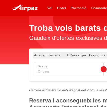
Vol
Hotel
Promoció
Comande
Troba vols barats
Gaudeix d'ofertes exclusives d
Anada i tornada
1 Passatger
Economia
Des de
Darrera actualització de
6 d’agost del 2026, a les
Reserva i aconsegueix les m