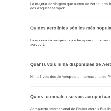
La majoria de viatgers que surten de Aeropuerto
des d’aquest aeroport.
Quines aerolínies són les més popular
La majoria de viatgers cap a Aeropuerto Internac
aeroport.
Quants vols hi ha disponibles de Aer
Hi ha 1 vols des de Aeropuerto Internacional de P
Quins terminals i serveis aeroportuar
Aeropuerto Internacional de Phuket ofereix Bus llançadora, Cadira de rodes, Saló i moltes altres comoditats per millorar la teva experiència de viatge. Pots consultar