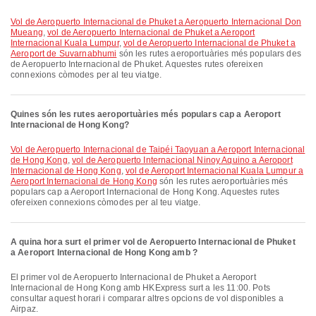
vol de Aeropuerto Internacional de Phuket a Aeropuerto Internacional Don
Mueang
,
vol de Aeropuerto Internacional de Phuket a Aeroport
Internacional Kuala Lumpur
,
vol de Aeropuerto Internacional de Phuket a
Aeroport de Suvarnabhumi
són les rutes aeroportuàries més populars des
de Aeropuerto Internacional de Phuket. Aquestes rutes ofereixen
connexions còmodes per al teu viatge.
Quines són les rutes aeroportuàries més populars cap a Aeroport
Internacional de Hong Kong?
vol de Aeropuerto Internacional de Taipéi Taoyuan a Aeroport Internacional
de Hong Kong
,
vol de Aeropuerto Internacional Ninoy Aquino a Aeroport
Internacional de Hong Kong
,
vol de Aeroport Internacional Kuala Lumpur a
Aeroport Internacional de Hong Kong
són les rutes aeroportuàries més
populars cap a Aeroport Internacional de Hong Kong. Aquestes rutes
ofereixen connexions còmodes per al teu viatge.
A quina hora surt el primer vol de Aeropuerto Internacional de Phuket
a Aeroport Internacional de Hong Kong amb ?
El primer vol de Aeropuerto Internacional de Phuket a Aeroport
Internacional de Hong Kong amb HKExpress surt a les 11:00. Pots
consultar aquest horari i comparar altres opcions de vol disponibles a
Airpaz.