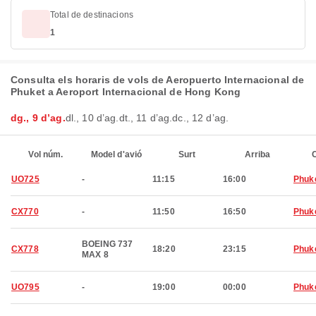
Total de destinacions
1
Consulta els horaris de vols de Aeropuerto Internacional de
Phuket a Aeroport Internacional de Hong Kong
dg., 9 d’ag.
dl., 10 d’ag.
dt., 11 d’ag.
dc., 12 d’ag.
Vol núm.
Model d'avió
Surt
Arriba
C
UO725
-
11:15
16:00
Phuk
CX770
-
11:50
16:50
Phuk
BOEING 737
CX778
18:20
23:15
Phuk
MAX 8
UO795
-
19:00
00:00
Phuk