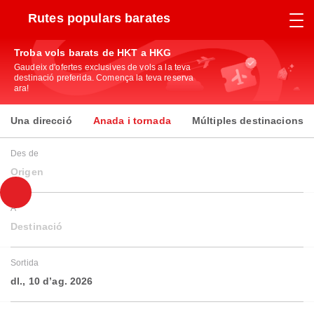
Rutes populars barates
Troba vols barats de HKT a HKG
Gaudeix d'ofertes exclusives de vols a la teva
destinació preferida. Comença la teva reserva
ara!
Una direcció
Anada i tornada
Múltiples destinacions
Des de
Origen
A
Destinació
Sortida
dl., 10 d’ag. 2026