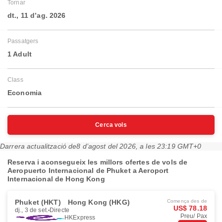
Tornar
dt., 11 d’ag. 2026
Passatgers
1 Adult
Class
Economia
Cerca vols
Darrera actualització de
8 d’agost del 2026, a les 23:19 GMT+0
Reserva i aconsegueix les millors ofertes de vols de
Aeropuerto Internacional de Phuket a Aeroport
Internacional de Hong Kong
Phuket (HKT)
Hong Kong (HKG)
Comença des de
US$ 78.18
dj., 3 de set.
Directe
Preu/ Pax
HKExpress