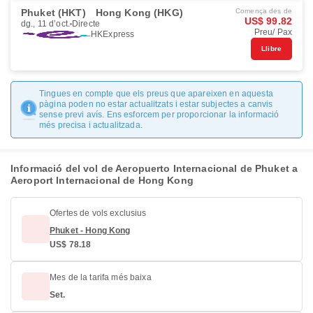
Phuket (HKT)
Hong Kong (HKG)
Comença des de
US$ 99.82
dg., 11 d’oct.
Directe
Preu/ Pax
HKExpress
Llibre
Tingues en compte que els preus que apareixen en aquesta
pàgina poden no estar actualitzats i estar subjectes a canvis
sense previ avís. Ens esforcem per proporcionar la informació
més precisa i actualitzada.
Informació del vol de Aeropuerto Internacional de Phuket a
Aeroport Internacional de Hong Kong
Ofertes de vols exclusius
Phuket - Hong Kong
US$ 78.18
Mes de la tarifa més baixa
Set.