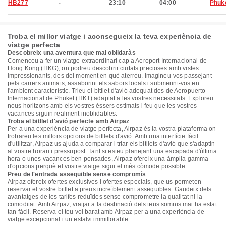
HB277
-
23:10
04:00
Phuk
Troba el millor viatge i aconsegueix la teva experiència de
viatge perfecta
Descobreix una aventura que mai oblidaràs
Comenceu a fer un viatge extraordinari cap a Aeroport Internacional de
Hong Kong (HKG), on podreu descobrir ciutats precioses amb vistes
impressionants, des del moment en què aterreu. Imagineu-vos passejant
pels carrers animats, assaborint els sabors locals i submerint-vos en
l'ambient característic. Trieu el bitllet d'avió adequat des de Aeropuerto
Internacional de Phuket (HKT) adaptat a les vostres necessitats. Exploreu
nous horitzons amb els vostres éssers estimats i feu que les vostres
vacances siguin realment inoblidables.
Troba el bitllet d'avió perfecte amb Airpaz
Per a una experiència de viatge perfecta, Airpaz és la vostra plataforma on
trobareu les millors opcions de bitllets d'avió. Amb una interfície fàcil
d'utilitzar, Airpaz us ajuda a comparar i triar els bitllets d'avió que s'adaptin
al vostre horari i pressupost. Tant si esteu planejant una escapada d'última
hora o unes vacances ben pensades, Airpaz ofereix una àmplia gamma
d'opcions perquè el vostre viatge sigui el més còmode possible.
Preu de l'entrada assequible sense compromís
Airpaz ofereix ofertes exclusives i ofertes especials, que us permeten
reservar el vostre bitllet a preus increïblement assequibles. Gaudeix dels
avantatges de les tarifes reduïdes sense comprometre la qualitat ni la
comoditat. Amb Airpaz, viatjar a la destinació dels teus somnis mai ha estat
tan fàcil. Reserva el teu vol barat amb Airpaz per a una experiència de
viatge excepcional i un estalvi immillorable.