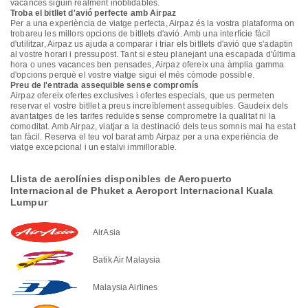
vacances siguin realment inoblidables.
Troba el bitllet d'avió perfecte amb Airpaz
Per a una experiència de viatge perfecta, Airpaz és la vostra plataforma on
trobareu les millors opcions de bitllets d'avió. Amb una interfície fàcil
d'utilitzar, Airpaz us ajuda a comparar i triar els bitllets d'avió que s'adaptin
al vostre horari i pressupost. Tant si esteu planejant una escapada d'última
hora o unes vacances ben pensades, Airpaz ofereix una àmplia gamma
d'opcions perquè el vostre viatge sigui el més còmode possible.
Preu de l'entrada assequible sense compromís
Airpaz ofereix ofertes exclusives i ofertes especials, que us permeten
reservar el vostre bitllet a preus increïblement assequibles. Gaudeix dels
avantatges de les tarifes reduïdes sense comprometre la qualitat ni la
comoditat. Amb Airpaz, viatjar a la destinació dels teus somnis mai ha estat
tan fàcil. Reserva el teu vol barat amb Airpaz per a una experiència de
viatge excepcional i un estalvi immillorable.
Llista de aerolínies disponibles de Aeropuerto
Internacional de Phuket a Aeroport Internacional Kuala
Lumpur
AirAsia
Batik Air Malaysia
Malaysia Airlines