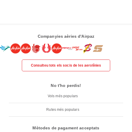
Companyies aèries d'Airpaz
Consulteu tots els socis de les aerolínies
No t'ho perdis!
Vols més populars
Rutes més populars
Mètodes de pagament acceptats