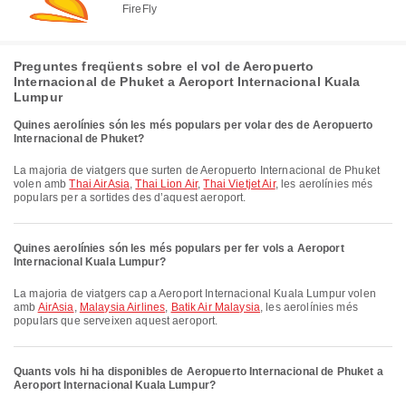
FireFly
Preguntes freqüents sobre el vol de Aeropuerto
Internacional de Phuket a Aeroport Internacional Kuala
Lumpur
Quines aerolínies són les més populars per volar des de Aeropuerto
Internacional de Phuket?
La majoria de viatgers que surten de Aeropuerto Internacional de Phuket
volen amb
Thai AirAsia
,
Thai Lion Air
,
Thai Vietjet Air
, les aerolínies més
populars per a sortides des d’aquest aeroport.
Quines aerolínies són les més populars per fer vols a Aeroport
Internacional Kuala Lumpur?
La majoria de viatgers cap a Aeroport Internacional Kuala Lumpur volen
amb
AirAsia
,
Malaysia Airlines
,
Batik Air Malaysia
, les aerolínies més
populars que serveixen aquest aeroport.
Quants vols hi ha disponibles de Aeropuerto Internacional de Phuket a
Aeroport Internacional Kuala Lumpur?