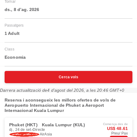
Tornar
ds., 8 d’ag. 2026
Passatgers
1 Adult
Class
Economia
Cerca vols
Darrera actualització de
4 d’agost del 2026, a les 20:46 GMT+0
Reserva i aconsegueix les millors ofertes de vols de
Aeropuerto Internacional de Phuket a Aeroport
Internacional Kuala Lumpur
Phuket (HKT)
Kuala Lumpur (KUL)
Comença des de
US$ 48.61
dj., 24 de set.
Directe
Preu/ Pax
AirAsia