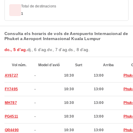
Total de destinacions
1
Consulta els horaris de vols de Aeropuerto Internacional de
Phuket a Aeroport Internacional Kuala Lumpur
dc., 5 d’ag.
dj., 6 d’ag.
dv., 7 d’ag.
ds., 8 d’ag.
Vol núm.
Model d'avió
Surt
Arriba
C
AY6727
-
10:30
13:00
Phuk
FY7495
-
10:30
13:00
Phuk
MH787
-
10:30
13:00
Phuk
PG4511
-
10:30
13:00
Phuk
QR4490
-
10:30
13:00
Phuk