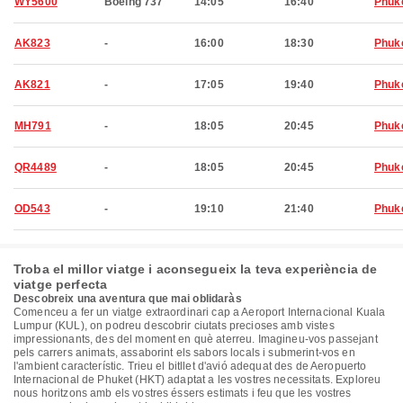
WY5600
Boeing 737
14:05
16:40
Phuk
AK823
-
16:00
18:30
Phuk
AK821
-
17:05
19:40
Phuk
MH791
-
18:05
20:45
Phuk
QR4489
-
18:05
20:45
Phuk
OD543
-
19:10
21:40
Phuk
Troba el millor viatge i aconsegueix la teva experiència de
viatge perfecta
Descobreix una aventura que mai oblidaràs
Comenceu a fer un viatge extraordinari cap a Aeroport Internacional Kuala
Lumpur (KUL), on podreu descobrir ciutats precioses amb vistes
impressionants, des del moment en què aterreu. Imagineu-vos passejant
pels carrers animats, assaborint els sabors locals i submerint-vos en
l'ambient característic. Trieu el bitllet d'avió adequat des de Aeropuerto
Internacional de Phuket (HKT) adaptat a les vostres necessitats. Exploreu
nous horitzons amb els vostres éssers estimats i feu que les vostres