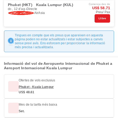
Phuket (HKT)
Kuala Lumpur (KUL)
Comença des de
US$ 58.71
dc., 12 d’ag.
Directe
Preu/ Pax
AirAsia
Llibre
Tingues en compte que els preus que apareixen en aquesta
pàgina poden no estar actualitzats i estar subjectes a canvis
sense previ avís. Ens esforcem per proporcionar la informació
més precisa i actualitzada.
Informació del vol de Aeropuerto Internacional de Phuket a
Aeroport Internacional Kuala Lumpur
Ofertes de vols exclusius
Phuket - Kuala Lumpur
US$ 48.61
Mes de la tarifa més baixa
Set.