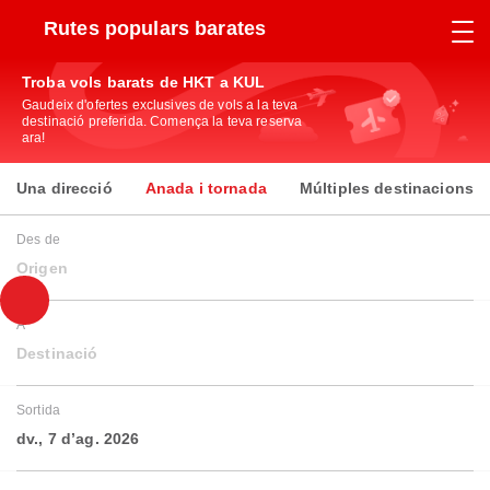
Rutes populars barates
Troba vols barats de HKT a KUL
Gaudeix d'ofertes exclusives de vols a la teva
destinació preferida. Comença la teva reserva
ara!
Una direcció
Anada i tornada
Múltiples destinacions
Des de
Origen
A
Destinació
Sortida
dv., 7 d’ag. 2026