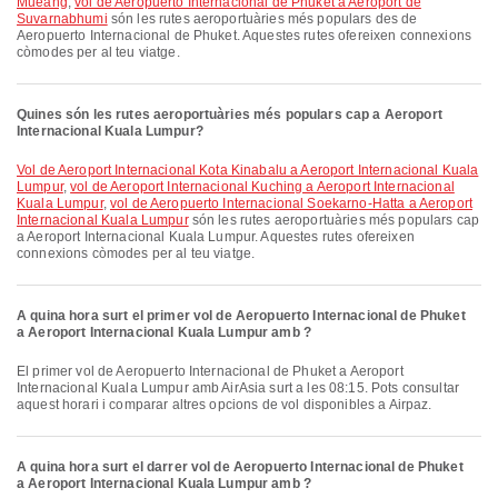
Mueang
,
vol de Aeropuerto Internacional de Phuket a Aeroport de
Suvarnabhumi
són les rutes aeroportuàries més populars des de
Aeropuerto Internacional de Phuket. Aquestes rutes ofereixen connexions
còmodes per al teu viatge.
Quines són les rutes aeroportuàries més populars cap a Aeroport
Internacional Kuala Lumpur?
vol de Aeroport Internacional Kota Kinabalu a Aeroport Internacional Kuala
Lumpur
,
vol de Aeroport Internacional Kuching a Aeroport Internacional
Kuala Lumpur
,
vol de Aeropuerto Internacional Soekarno-Hatta a Aeroport
Internacional Kuala Lumpur
són les rutes aeroportuàries més populars cap
a Aeroport Internacional Kuala Lumpur. Aquestes rutes ofereixen
connexions còmodes per al teu viatge.
A quina hora surt el primer vol de Aeropuerto Internacional de Phuket
a Aeroport Internacional Kuala Lumpur amb ?
El primer vol de Aeropuerto Internacional de Phuket a Aeroport
Internacional Kuala Lumpur amb AirAsia surt a les 08:15. Pots consultar
aquest horari i comparar altres opcions de vol disponibles a Airpaz.
A quina hora surt el darrer vol de Aeropuerto Internacional de Phuket
a Aeroport Internacional Kuala Lumpur amb ?