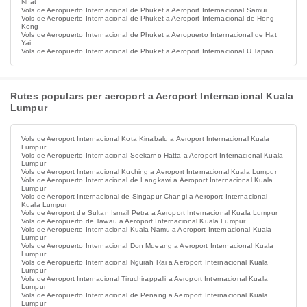
Nhat
Vols de Aeropuerto Internacional de Phuket a Aeroport Internacional Samui
Vols de Aeropuerto Internacional de Phuket a Aeroport Internacional de Hong
Kong
Vols de Aeropuerto Internacional de Phuket a Aeropuerto Internacional de Hat
Yai
Vols de Aeropuerto Internacional de Phuket a Aeroport Internacional U Tapao
Rutes populars per aeroport a Aeroport Internacional Kuala
Lumpur
Vols de Aeroport Internacional Kota Kinabalu a Aeroport Internacional Kuala
Lumpur
Vols de Aeropuerto Internacional Soekarno-Hatta a Aeroport Internacional Kuala
Lumpur
Vols de Aeroport Internacional Kuching a Aeroport Internacional Kuala Lumpur
Vols de Aeropuerto Internacional de Langkawi a Aeroport Internacional Kuala
Lumpur
Vols de Aeroport Internacional de Singapur-Changi a Aeroport Internacional
Kuala Lumpur
Vols de Aeroport de Sultan Ismail Petra a Aeroport Internacional Kuala Lumpur
Vols de Aeropuerto de Tawau a Aeroport Internacional Kuala Lumpur
Vols de Aeropuerto Internacional Kuala Namu a Aeroport Internacional Kuala
Lumpur
Vols de Aeropuerto Internacional Don Mueang a Aeroport Internacional Kuala
Lumpur
Vols de Aeropuerto Internacional Ngurah Rai a Aeroport Internacional Kuala
Lumpur
Vols de Aeroport Internacional Tiruchirappalli a Aeroport Internacional Kuala
Lumpur
Vols de Aeropuerto Internacional de Penang a Aeroport Internacional Kuala
Lumpur