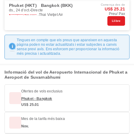
Phuket (HKT)
Bangkok (BKK)
Comença des de
US$ 25.21
ds., 24 d’oct.
Directe
Preu/ Pax
Thai Vietjet Air
Llibre
Tingues en compte que els preus que apareixen en aquesta
pàgina poden no estar actualitzats i estar subjectes a canvis
sense previ avís. Ens esforcem per proporcionar la informació
més precisa i actualitzada.
Informació del vol de Aeropuerto Internacional de Phuket a
Aeroport de Suvarnabhumi
Ofertes de vols exclusius
Phuket - Bangkok
US$ 25.01
Mes de la tarifa més baixa
Nov.