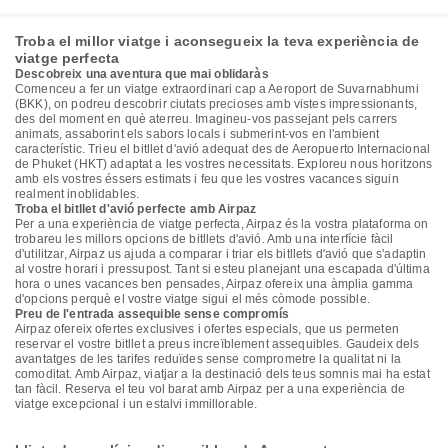
Troba el millor viatge i aconsegueix la teva experiència de
viatge perfecta
Descobreix una aventura que mai oblidaràs
Comenceu a fer un viatge extraordinari cap a Aeroport de Suvarnabhumi
(BKK), on podreu descobrir ciutats precioses amb vistes impressionants,
des del moment en què aterreu. Imagineu-vos passejant pels carrers
animats, assaborint els sabors locals i submerint-vos en l'ambient
característic. Trieu el bitllet d'avió adequat des de Aeropuerto Internacional
de Phuket (HKT) adaptat a les vostres necessitats. Exploreu nous horitzons
amb els vostres éssers estimats i feu que les vostres vacances siguin
realment inoblidables.
Troba el bitllet d'avió perfecte amb Airpaz
Per a una experiència de viatge perfecta, Airpaz és la vostra plataforma on
trobareu les millors opcions de bitllets d'avió. Amb una interfície fàcil
d'utilitzar, Airpaz us ajuda a comparar i triar els bitllets d'avió que s'adaptin
al vostre horari i pressupost. Tant si esteu planejant una escapada d'última
hora o unes vacances ben pensades, Airpaz ofereix una àmplia gamma
d'opcions perquè el vostre viatge sigui el més còmode possible.
Preu de l'entrada assequible sense compromís
Airpaz ofereix ofertes exclusives i ofertes especials, que us permeten
reservar el vostre bitllet a preus increïblement assequibles. Gaudeix dels
avantatges de les tarifes reduïdes sense comprometre la qualitat ni la
comoditat. Amb Airpaz, viatjar a la destinació dels teus somnis mai ha estat
tan fàcil. Reserva el teu vol barat amb Airpaz per a una experiència de
viatge excepcional i un estalvi immillorable.