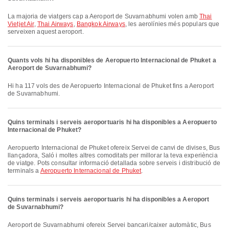
La majoria de viatgers cap a Aeroport de Suvarnabhumi volen amb
Thai
Vietjet Air
,
Thai Airways
,
Bangkok Airways
, les aerolínies més populars que
serveixen aquest aeroport.
Quants vols hi ha disponibles de Aeropuerto Internacional de Phuket a
Aeroport de Suvarnabhumi?
Hi ha 117 vols des de Aeropuerto Internacional de Phuket fins a Aeroport
de Suvarnabhumi.
Quins terminals i serveis aeroportuaris hi ha disponibles a Aeropuerto
Internacional de Phuket?
Aeropuerto Internacional de Phuket ofereix Servei de canvi de divises, Bus
llançadora, Saló i moltes altres comoditats per millorar la teva experiència
de viatge. Pots consultar informació detallada sobre serveis i distribució de
terminals a
Aeropuerto Internacional de Phuket
.
Quins terminals i serveis aeroportuaris hi ha disponibles a Aeroport
de Suvarnabhumi?
Aeroport de Suvarnabhumi ofereix Servei bancari/caixer automàtic, Bus