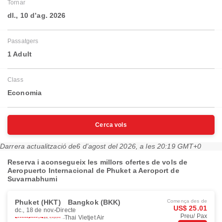
Tornar
dl., 10 d’ag. 2026
Passatgers
1 Adult
Class
Economia
Cerca vols
Darrera actualització de
6 d’agost del 2026, a les 20:19 GMT+0
Reserva i aconsegueix les millors ofertes de vols de
Aeropuerto Internacional de Phuket a Aeroport de
Suvarnabhumi
Phuket (HKT)
Bangkok (BKK)
Comença des de
US$ 25.01
dc., 18 de nov.
Directe
Preu/ Pax
Thai Vietjet Air