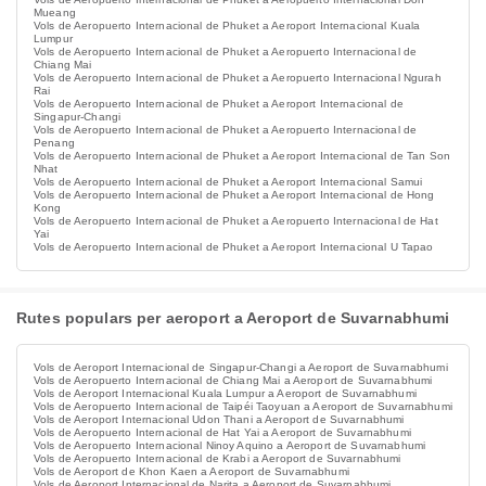
Mueang
Vols de Aeropuerto Internacional de Phuket a Aeroport Internacional Kuala
Lumpur
Vols de Aeropuerto Internacional de Phuket a Aeropuerto Internacional de
Chiang Mai
Vols de Aeropuerto Internacional de Phuket a Aeropuerto Internacional Ngurah
Rai
Vols de Aeropuerto Internacional de Phuket a Aeroport Internacional de
Singapur-Changi
Vols de Aeropuerto Internacional de Phuket a Aeropuerto Internacional de
Penang
Vols de Aeropuerto Internacional de Phuket a Aeroport Internacional de Tan Son
Nhat
Vols de Aeropuerto Internacional de Phuket a Aeroport Internacional Samui
Vols de Aeropuerto Internacional de Phuket a Aeroport Internacional de Hong
Kong
Vols de Aeropuerto Internacional de Phuket a Aeropuerto Internacional de Hat
Yai
Vols de Aeropuerto Internacional de Phuket a Aeroport Internacional U Tapao
Rutes populars per aeroport a Aeroport de Suvarnabhumi
Vols de Aeroport Internacional de Singapur-Changi a Aeroport de Suvarnabhumi
Vols de Aeropuerto Internacional de Chiang Mai a Aeroport de Suvarnabhumi
Vols de Aeroport Internacional Kuala Lumpur a Aeroport de Suvarnabhumi
Vols de Aeropuerto Internacional de Taipéi Taoyuan a Aeroport de Suvarnabhumi
Vols de Aeroport Internacional Udon Thani a Aeroport de Suvarnabhumi
Vols de Aeropuerto Internacional de Hat Yai a Aeroport de Suvarnabhumi
Vols de Aeropuerto Internacional Ninoy Aquino a Aeroport de Suvarnabhumi
Vols de Aeropuerto Internacional de Krabi a Aeroport de Suvarnabhumi
Vols de Aeroport de Khon Kaen a Aeroport de Suvarnabhumi
Vols de Aeroport Internacional de Narita a Aeroport de Suvarnabhumi