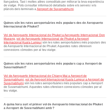
llançadora, Taxi i moltes altres comoditats per millorar la teva experiència
de viatge. Pots consultar informació detallada sobre els serveis i els
plànols dels terminals a
Aeroport de Suvarnabhumi
.
Quines són les rutes aeroportuàries més populars des de Aeropuerto
Internacional de Phuket?
vol de Aeropuerto Internacional de Phuket a Aeropuerto Internacional Don
Mueang
,
vol de Aeropuerto Internacional de Phuket a Aeroport
Internacional Kuala Lumpur
són les rutes aeroportuàries més populars des
de Aeropuerto Internacional de Phuket. Aquestes rutes ofereixen
connexions còmodes per al teu viatge.
Quines són les rutes aeroportuàries més populars cap a Aeroport de
Suvarnabhumi?
vol de Aeropuerto Internacional de Chiang Mai a Aeroport de
Suvarnabhumi
,
vol de Aeroport Internacional Kuala Lumpur a Aeroport de
Suvarnabhumi
són les rutes aeroportuàries més populars cap a Aeroport
de Suvarnabhumi. Aquestes rutes ofereixen connexions còmodes per al
teu viatge.
A quina hora surt el primer vol de Aeropuerto Internacional de Phuket
a Aeroport de Suvarnabhumi amb ?