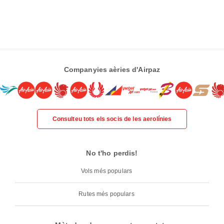
Companyies aèries d'Airpaz
Consulteu tots els socis de les aerolínies
No t'ho perdis!
Vols més populars
Rutes més populars