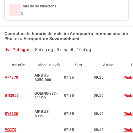
Total de destinacions
1
Consulta els horaris de vols de Aeropuerto Internacional de
Phuket a Aeroport de Suvarnabhumi
dv., 7 d’ag.
ds., 8 d’ag.
dg., 9 d’ag.
dl., 10 d’ag.
Vol núm.
Model d'avió
Surt
Arriba
C
AIRBUS
AF4378
07:35
09:10
Phuk
A350-900
BOEING 777-
BR3956
07:35
09:10
Phuk
300ER
AIRBUS
EY7620
07:35
09:10
Phuk
A319
PG270
-
07:35
09:10
Phuk