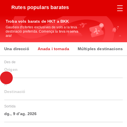
Rutes populars barates
Troba vols barats de HKT a BKK
Gaudeix d'ofertes exclusives de vols a la teva
destinació preferida. Comença la teva reserva
ara!
Una direcció
Anada i tornada
Múltiples destinacions
Des de
Origen
A
Destinació
Sortida
dg., 9 d’ag. 2026