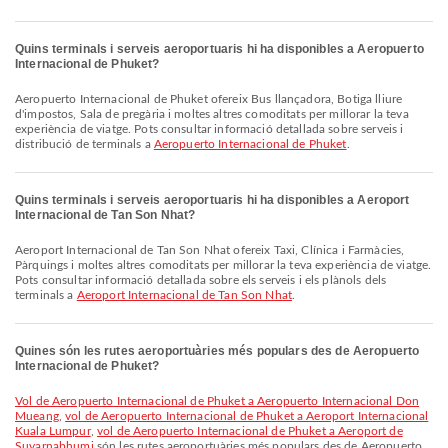
Quins terminals i serveis aeroportuaris hi ha disponibles a Aeropuerto
Internacional de Phuket?
Aeropuerto Internacional de Phuket ofereix Bus llançadora, Botiga lliure
d'impostos, Sala de pregària i moltes altres comoditats per millorar la teva
experiència de viatge. Pots consultar informació detallada sobre serveis i
distribució de terminals a
Aeropuerto Internacional de Phuket
.
Quins terminals i serveis aeroportuaris hi ha disponibles a Aeroport
Internacional de Tan Son Nhat?
Aeroport Internacional de Tan Son Nhat ofereix Taxi, Clínica i Farmàcies,
Pàrquings i moltes altres comoditats per millorar la teva experiència de viatge.
Pots consultar informació detallada sobre els serveis i els plànols dels
terminals a
Aeroport Internacional de Tan Son Nhat
.
Quines són les rutes aeroportuàries més populars des de Aeropuerto
Internacional de Phuket?
vol de Aeropuerto Internacional de Phuket a Aeropuerto Internacional Don
Mueang
,
vol de Aeropuerto Internacional de Phuket a Aeroport Internacional
Kuala Lumpur
,
vol de Aeropuerto Internacional de Phuket a Aeroport de
Suvarnabhumi
són les rutes aeroportuàries més populars des de Aeropuerto