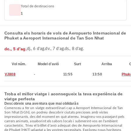
Total de destinacions
1
Consulta els horaris de vols de Aeropuerto Internacional de
Phuket a Aeroport Internacional de Tan Son Nhat
dc., 5 d’ag.
dj., 6 d’ag.
dv., 7 d’ag.
ds., 8 d’ag.
Vol núm.
Model d'avió
Surt
Arriba
C
VJ808
-
11:55
13:50
Phuk
Troba el millor viatge i aconsegueix la teva experiència de
viatge perfecta
Descobreix una aventura que mai oblidaràs
Comenceu a fer un viatge extraordinari cap a Aeroport Internacional de Tan
Son Nhat (SGN), on podreu descobrir ciutats precioses amb vistes
impressionants, des del moment en què aterreu. Imagineu-vos passejant pels
carrers animats, assaborint els sabors locals i submerint-vos en l'ambient
característic. Trieu el bitllet d'avió adequat des de Aeropuerto Internacional
de Phuket (HKT) adaptat a les vostres necessitats. Exploreu nous horitzons