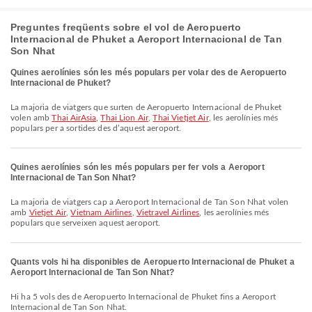
Preguntes freqüents sobre el vol de Aeropuerto
Internacional de Phuket a Aeroport Internacional de Tan
Son Nhat
Quines aerolínies són les més populars per volar des de Aeropuerto
Internacional de Phuket?
La majoria de viatgers que surten de Aeropuerto Internacional de Phuket
volen amb
Thai AirAsia
,
Thai Lion Air
,
Thai Vietjet Air
, les aerolínies més
populars per a sortides des d’aquest aeroport.
Quines aerolínies són les més populars per fer vols a Aeroport
Internacional de Tan Son Nhat?
La majoria de viatgers cap a Aeroport Internacional de Tan Son Nhat volen
amb
Vietjet Air
,
Vietnam Airlines
,
Vietravel Airlines
, les aerolínies més
populars que serveixen aquest aeroport.
Quants vols hi ha disponibles de Aeropuerto Internacional de Phuket a
Aeroport Internacional de Tan Son Nhat?
Hi ha 5 vols des de Aeropuerto Internacional de Phuket fins a Aeroport
Internacional de Tan Son Nhat.