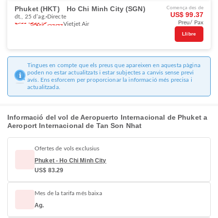
Phuket (HKT)
Ho Chi Minh City (SGN)
Comença des de
US$ 99.37
dt., 25 d’ag.
Directe
Preu/ Pax
Vietjet Air
Llibre
Tingues en compte que els preus que apareixen en aquesta pàgina
poden no estar actualitzats i estar subjectes a canvis sense previ
avís. Ens esforcem per proporcionar la informació més precisa i
actualitzada.
Informació del vol de Aeropuerto Internacional de Phuket a
Aeroport Internacional de Tan Son Nhat
Ofertes de vols exclusius
Phuket - Ho Chi Minh City
US$ 83.29
Mes de la tarifa més baixa
Ag.