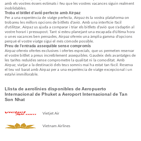
amb els vostres éssers estimats i feu que les vostres vacances siguin realment
inoblidables.
Troba el bitllet d'avió perfecte amb Airpaz
Per a una experiència de viatge perfecta, Airpaz és la vostra plataforma on
trobareu les millors opcions de bitllets d'avió. Amb una interfície fàcil
d'utilitzar, Airpaz us ajuda a comparar i triar els bitllets d'avió que s'adaptin al
vostre horari i pressupost. Tant si esteu planejant una escapada d'última hora
o unes vacances ben pensades, Airpaz ofereix una àmplia gamma d'opcions
perquè el vostre viatge sigui el més còmode possible.
Preu de l'entrada assequible sense compromís
Airpaz ofereix ofertes exclusives i ofertes especials, que us permeten reservar
el vostre bitllet a preus increïblement assequibles. Gaudeix dels avantatges de
les tarifes reduïdes sense comprometre la qualitat ni la comoditat. Amb
Airpaz, viatjar a la destinació dels teus somnis mai ha estat tan fàcil. Reserva
el teu vol barat amb Airpaz per a una experiència de viatge excepcional i un
estalvi immillorable.
Llista de aerolínies disponibles de Aeropuerto
Internacional de Phuket a Aeroport Internacional de Tan
Son Nhat
Vietjet Air
Vietnam Airlines