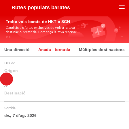
Rutes populars barates
Troba vols barats de HKT a SGN
Gaudeix d'ofertes exclusives de vols a la teva
destinació preferida. Comença la teva reserva
ara!
Una direcció
Anada i tornada
Múltiples destinacions
Des de
Origen
A
Destinació
Sortida
dv., 7 d’ag. 2026