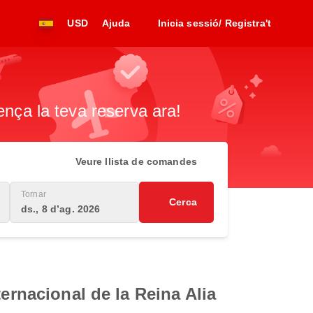
USD
Ajuda
Inicia sessió/ Registra't
ença la teva reserva ara!
Veure llista de comandes
Tornar
Cerca
ds., 8 d’ag. 2026
ernacional de la Reina Alia