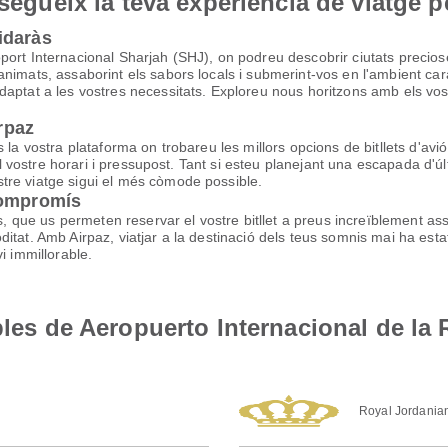
nsegueix la teva experiència de viatge p
idaràs
port Internacional Sharjah (SHJ), on podreu descobrir ciutats preci
imats, assaborint els sabors locals i submerint-vos en l'ambient caract
aptat a les vostres necessitats. Exploreu nous horitzons amb els vost
irpaz
la vostra plataforma on trobareu les millors opcions de bitllets d'avió. 
n al vostre horari i pressupost. Tant si esteu planejant una escapada 
tre viatge sigui el més còmode possible.
compromís
ls, que us permeten reservar el vostre bitllet a preus increïblement a
tat. Amb Airpaz, viatjar a la destinació dels teus somnis mai ha estat
i immillorable.
bles de Aeropuerto Internacional de la 
Royal Jordania