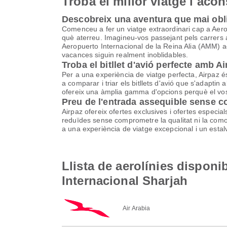
Troba el millor viatge i aco
Descobreix una aventura que mai obl
Comenceu a fer un viatge extraordinari cap a Aero
què aterreu. Imagineu-vos passejant pels carrers an
Aeropuerto Internacional de la Reina Alia (AMM) ad
vacances siguin realment inoblidables.
Troba el bitllet d'avió perfecte amb A
Per a una experiència de viatge perfecta, Airpaz és 
a comparar i triar els bitllets d'avió que s'adapti
ofereix una àmplia gamma d'opcions perquè el vos
Preu de l'entrada assequible sense 
Airpaz ofereix ofertes exclusives i ofertes especia
reduïdes sense comprometre la qualitat ni la comodi
a una experiència de viatge excepcional i un estalv
Llista de aerolínies disponi
Internacional Sharjah
Air Arabia