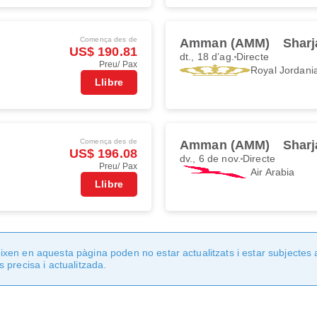
Comença des de
Amman (AMM)
Sharj
US$ 190.81
dt., 18 d’ag.
Directe
Preu/ Pax
Royal Jordani
Llibre
Comença des de
Amman (AMM)
Sharj
US$ 196.08
dv., 6 de nov.
Directe
Preu/ Pax
Air Arabia
Llibre
en en aquesta pàgina poden no estar actualitzats i estar subjectes 
 precisa i actualitzada.