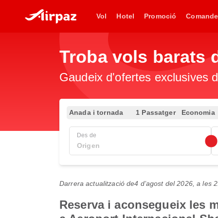
Vol
Hotel
Promoció
Comande
Troba vols barats
Gaudeix d'ofertes exclusives d
Anada i tornada
1 Passatger
Economia
Des de
Darrera actualització de
4 d’agost del 2026, a les
Reserva i aconsegueix les mi