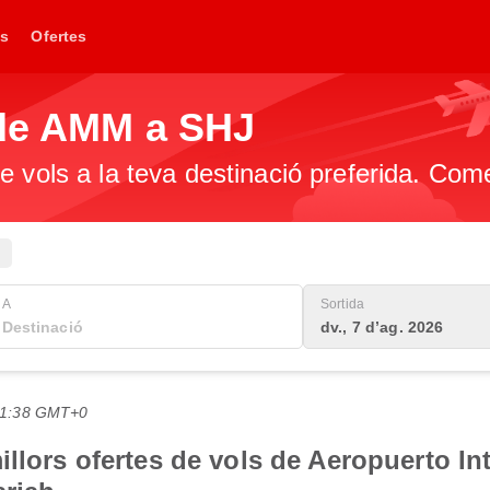
s
Ofertes
 de AMM a SHJ
e vols a la teva destinació preferida. Com
A
Sortida
dv., 7 d’ag. 2026
 21:38 GMT+0
llors ofertes de vols de Aeropuerto Int