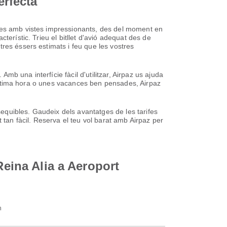
erfecta
oses amb vistes impressionants, des del moment en
erístic. Trieu el bitllet d'avió adequat des de
res éssers estimats i feu que les vostres
Amb una interfície fàcil d'utilitzar, Airpaz us ajuda
d'última hora o unes vacances ben pensades, Airpaz
ssequibles. Gaudeix dels avantatges de les tarifes
 tan fàcil. Reserva el teu vol barat amb Airpaz per
Reina Alia a Aeroport
n