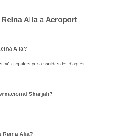
 Reina Alia a Aeroport
eina Alia?
ies més populars per a sortides des d’aquest
ternacional Sharjah?
a Reina Alia?