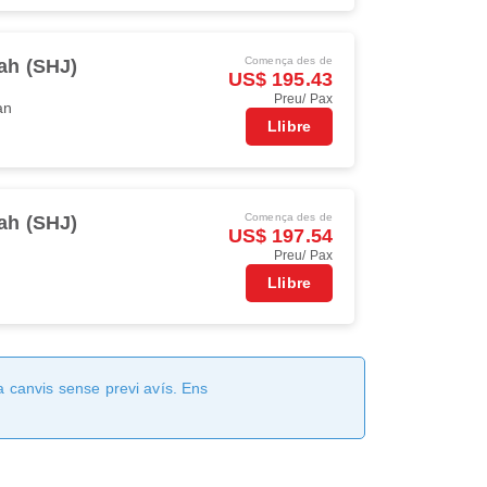
Comença des de
ah (SHJ)
US$ 195.43
Preu/ Pax
an
Llibre
Comença des de
ah (SHJ)
US$ 197.54
Preu/ Pax
Llibre
a canvis sense previ avís. Ens