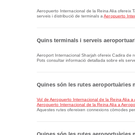
Aeropuerto Internacional de la Reina Alia ofereix Taxi i moltes altres comoditats per millorar la teva experiència de viatge. Pots consultar informació detallada sobre
serveis i distribució de terminals a
Aeropuerto Inter
Quins terminals i serveis aeroportuar
Aeroport Internacional Sharjah ofereix Cadira de rodes, Servei bancari/caixer automàtic, Menjador i moltes altres comoditats per millorar la teva experiència de viatge.
Pots consultar informació detallada sobre els serve
Quines són les rutes aeroportuàries 
vol de Aeropuerto Internacional de la Reina Alia 
Aeropuerto Internacional de la Reina Alia a Aeropo
Aquestes rutes ofereixen connexions còmodes per 
Quines són les rutes aeroportuàries 