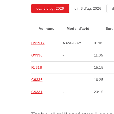
dc., 5 d’ag. 2026
dj., 6 d’ag. 2026
d
Vol núm.
Model d'avió
Surt
G91917
A32A-174Y
01:05
G9338
-
11:05
RJ618
-
15:15
G9336
-
16:25
G9331
-
23:15