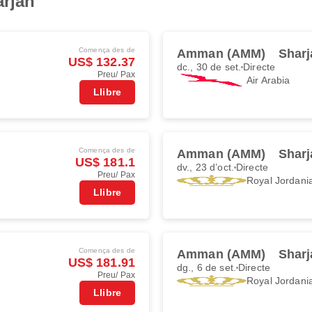
arjah
Comença des de
Amman (AMM)
Sharj
US$ 132.37
dc., 30 de set.
Directe
Preu/ Pax
Air Arabia
Llibre
Comença des de
Amman (AMM)
Sharj
US$ 181.1
dv., 23 d’oct.
Directe
Preu/ Pax
Royal Jordani
Llibre
Comença des de
Amman (AMM)
Sharj
US$ 181.91
dg., 6 de set.
Directe
Preu/ Pax
Royal Jordani
Llibre