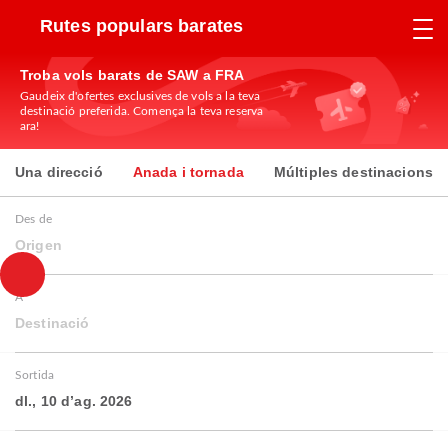
Rutes populars barates
Troba vols barats de SAW a FRA
Gaudeix d'ofertes exclusives de vols a la teva
destinació preferida. Comença la teva reserva
ara!
Una direcció
Anada i tornada
Múltiples destinacions
Des de
Origen
A
Destinació
Sortida
dl., 10 d’ag. 2026