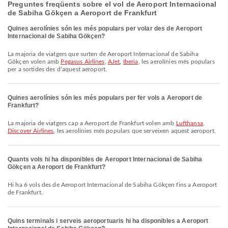
Preguntes freqüents sobre el vol de Aeroport Internacional
de Sabiha Gökçen a Aeroport de Frankfurt
Quines aerolínies són les més populars per volar des de Aeroport
Internacional de Sabiha Gökçen?
La majoria de viatgers que surten de Aeroport Internacional de Sabiha
Gökçen volen amb
Pegasus Airlines
,
AJet
,
Iberia
, les aerolínies més populars
per a sortides des d’aquest aeroport.
Quines aerolínies són les més populars per fer vols a Aeroport de
Frankfurt?
La majoria de viatgers cap a Aeroport de Frankfurt volen amb
Lufthansa
,
Discover Airlines
, les aerolínies més populars que serveixen aquest aeroport.
Quants vols hi ha disponibles de Aeroport Internacional de Sabiha
Gökçen a Aeroport de Frankfurt?
Hi ha 6 vols des de Aeroport Internacional de Sabiha Gökçen fins a Aeroport
de Frankfurt.
Quins terminals i serveis aeroportuaris hi ha disponibles a Aeroport