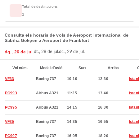
Total de destinacions
1
Consulta els horaris de vols de Aeroport Internacional de
Sabiha Gökçen a Aeroport de Frankfurt
dg., 26 de jul.
dt., 28 de jul.
dc., 29 de jul.
Vol núm.
Model d'avió
Surt
Arriba
C
VF33
Boeing 737
10:10
12:30
Istan
PC993
Airbus A321
11:25
13:40
Istan
PC995
Airbus A321
14:15
16:30
Istan
VF35
Boeing 737
14:35
16:55
Istan
PC997
Boeing 737
16:05
18:20
Istan