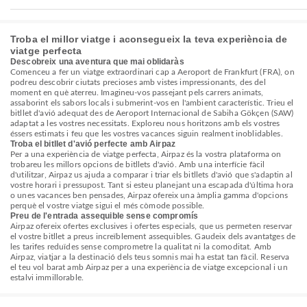
Troba el millor viatge i aconsegueix la teva experiència de
viatge perfecta
Descobreix una aventura que mai oblidaràs
Comenceu a fer un viatge extraordinari cap a Aeroport de Frankfurt (FRA), on
podreu descobrir ciutats precioses amb vistes impressionants, des del
moment en què aterreu. Imagineu-vos passejant pels carrers animats,
assaborint els sabors locals i submerint-vos en l'ambient característic. Trieu el
bitllet d'avió adequat des de Aeroport Internacional de Sabiha Gökçen (SAW)
adaptat a les vostres necessitats. Exploreu nous horitzons amb els vostres
éssers estimats i feu que les vostres vacances siguin realment inoblidables.
Troba el bitllet d'avió perfecte amb Airpaz
Per a una experiència de viatge perfecta, Airpaz és la vostra plataforma on
trobareu les millors opcions de bitllets d'avió. Amb una interfície fàcil
d'utilitzar, Airpaz us ajuda a comparar i triar els bitllets d'avió que s'adaptin al
vostre horari i pressupost. Tant si esteu planejant una escapada d'última hora
o unes vacances ben pensades, Airpaz ofereix una àmplia gamma d'opcions
perquè el vostre viatge sigui el més còmode possible.
Preu de l'entrada assequible sense compromís
Airpaz ofereix ofertes exclusives i ofertes especials, que us permeten reservar
el vostre bitllet a preus increïblement assequibles. Gaudeix dels avantatges de
les tarifes reduïdes sense comprometre la qualitat ni la comoditat. Amb
Airpaz, viatjar a la destinació dels teus somnis mai ha estat tan fàcil. Reserva
el teu vol barat amb Airpaz per a una experiència de viatge excepcional i un
estalvi immillorable.