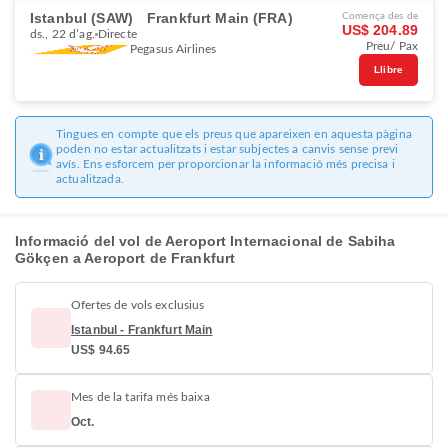
Istanbul (SAW)
Frankfurt Main (FRA)
Comença des de
US$ 204.89
ds., 22 d’ag.
Directe
Preu/ Pax
Pegasus Airlines
Llibre
Tingues en compte que els preus que apareixen en aquesta pàgina
poden no estar actualitzats i estar subjectes a canvis sense previ
avís. Ens esforcem per proporcionar la informació més precisa i
actualitzada.
Informació del vol de Aeroport Internacional de Sabiha
Gökçen a Aeroport de Frankfurt
Ofertes de vols exclusius
Istanbul - Frankfurt Main
US$ 94.65
Mes de la tarifa més baixa
Oct.