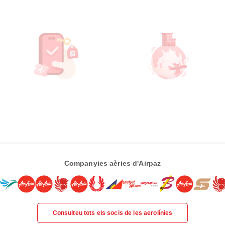
Companyies aèries d'Airpaz
Consulteu tots els socis de les aerolínies