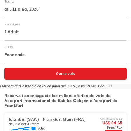
Tornar
dt., 11 d’ag. 2026
Passatgers
1 Adult
Class
Economia
Cerca vols
Darrera actualització de
25 de juliol del 2026, a les 20:41 GMT+0
Reserva i aconsegueix les millors ofertes de vols de
Aeroport Internacional de Sabiha Gökçen a Aeroport de
Frankfurt
Istanbul (SAW)
Frankfurt Main (FRA)
Comença des de
US$ 94.65
ds., 3 d’oct.
Directe
Preu/ Pax
AJet