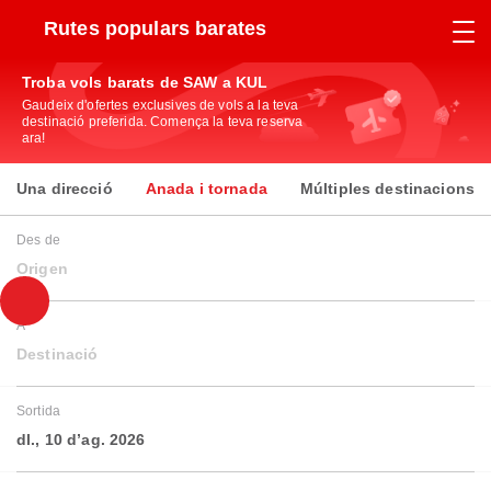
Rutes populars barates
Troba vols barats de SAW a KUL
Gaudeix d'ofertes exclusives de vols a la teva
destinació preferida. Comença la teva reserva
ara!
Una direcció
Anada i tornada
Múltiples destinacions
Des de
Origen
A
Destinació
Sortida
dl., 10 d’ag. 2026