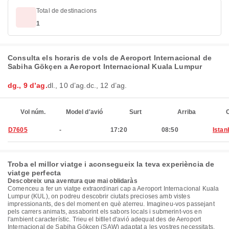
Total de destinacions
1
Consulta els horaris de vols de Aeroport Internacional de
Sabiha Gökçen a Aeroport Internacional Kuala Lumpur
dg., 9 d’ag.
dl., 10 d’ag.
dc., 12 d’ag.
Vol núm.
Model d'avió
Surt
Arriba
C
D7605
-
17:20
08:50
Istan
Troba el millor viatge i aconsegueix la teva experiència de
viatge perfecta
Descobreix una aventura que mai oblidaràs
Comenceu a fer un viatge extraordinari cap a Aeroport Internacional Kuala
Lumpur (KUL), on podreu descobrir ciutats precioses amb vistes
impressionants, des del moment en què aterreu. Imagineu-vos passejant
pels carrers animats, assaborint els sabors locals i submerint-vos en
l'ambient característic. Trieu el bitllet d'avió adequat des de Aeroport
Internacional de Sabiha Gökçen (SAW) adaptat a les vostres necessitats.