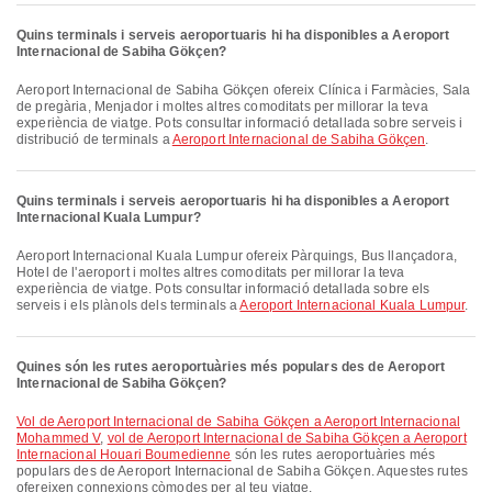
Quins terminals i serveis aeroportuaris hi ha disponibles a Aeroport
Internacional de Sabiha Gökçen?
Aeroport Internacional de Sabiha Gökçen ofereix Clínica i Farmàcies, Sala
de pregària, Menjador i moltes altres comoditats per millorar la teva
experiència de viatge. Pots consultar informació detallada sobre serveis i
distribució de terminals a
Aeroport Internacional de Sabiha Gökçen
.
Quins terminals i serveis aeroportuaris hi ha disponibles a Aeroport
Internacional Kuala Lumpur?
Aeroport Internacional Kuala Lumpur ofereix Pàrquings, Bus llançadora,
Hotel de l'aeroport i moltes altres comoditats per millorar la teva
experiència de viatge. Pots consultar informació detallada sobre els
serveis i els plànols dels terminals a
Aeroport Internacional Kuala Lumpur
.
Quines són les rutes aeroportuàries més populars des de Aeroport
Internacional de Sabiha Gökçen?
vol de Aeroport Internacional de Sabiha Gökçen a Aeroport Internacional
Mohammed V
,
vol de Aeroport Internacional de Sabiha Gökçen a Aeroport
Internacional Houari Boumedienne
són les rutes aeroportuàries més
populars des de Aeroport Internacional de Sabiha Gökçen. Aquestes rutes
ofereixen connexions còmodes per al teu viatge.