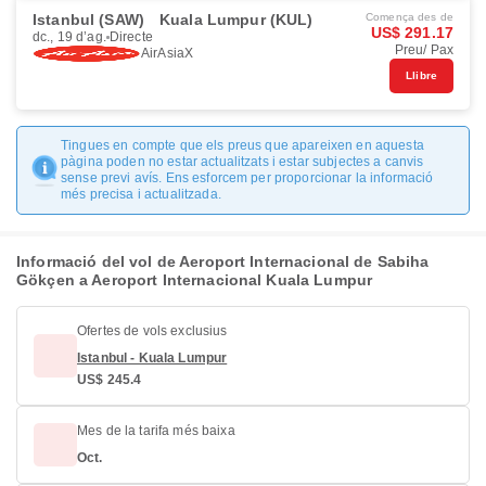
Istanbul (SAW)
Kuala Lumpur (KUL)
Comença des de
US$ 291.17
dc., 19 d’ag.
Directe
Preu/ Pax
AirAsiaX
Llibre
Tingues en compte que els preus que apareixen en aquesta
pàgina poden no estar actualitzats i estar subjectes a canvis
sense previ avís. Ens esforcem per proporcionar la informació
més precisa i actualitzada.
Informació del vol de Aeroport Internacional de Sabiha
Gökçen a Aeroport Internacional Kuala Lumpur
Ofertes de vols exclusius
Istanbul - Kuala Lumpur
US$ 245.4
Mes de la tarifa més baixa
Oct.