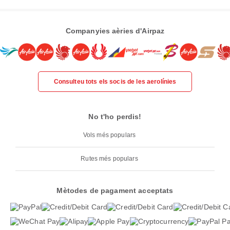
Companyies aèries d'Airpaz
Consulteu tots els socis de les aerolínies
No t'ho perdis!
Vols més populars
Rutes més populars
Mètodes de pagament acceptats