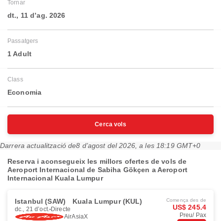
Tornar
dt., 11 d’ag. 2026
Passatgers
1 Adult
Class
Economia
Cerca vols
Darrera actualització de
8 d’agost del 2026, a les 18:19 GMT+0
Reserva i aconsegueix les millors ofertes de vols de
Aeroport Internacional de Sabiha Gökçen a Aeroport
Internacional Kuala Lumpur
Istanbul (SAW)
Kuala Lumpur (KUL)
Comença des de
US$ 245.4
dc., 21 d’oct.
Directe
Preu/ Pax
AirAsiaX