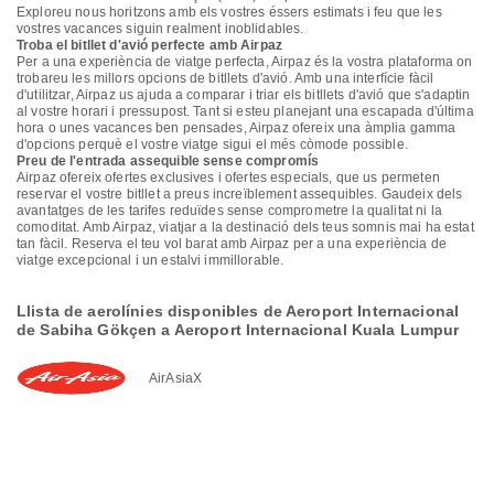
Exploreu nous horitzons amb els vostres éssers estimats i feu que les
vostres vacances siguin realment inoblidables.
Troba el bitllet d'avió perfecte amb Airpaz
Per a una experiència de viatge perfecta, Airpaz és la vostra plataforma on
trobareu les millors opcions de bitllets d'avió. Amb una interfície fàcil
d'utilitzar, Airpaz us ajuda a comparar i triar els bitllets d'avió que s'adaptin
al vostre horari i pressupost. Tant si esteu planejant una escapada d'última
hora o unes vacances ben pensades, Airpaz ofereix una àmplia gamma
d'opcions perquè el vostre viatge sigui el més còmode possible.
Preu de l'entrada assequible sense compromís
Airpaz ofereix ofertes exclusives i ofertes especials, que us permeten
reservar el vostre bitllet a preus increïblement assequibles. Gaudeix dels
avantatges de les tarifes reduïdes sense comprometre la qualitat ni la
comoditat. Amb Airpaz, viatjar a la destinació dels teus somnis mai ha estat
tan fàcil. Reserva el teu vol barat amb Airpaz per a una experiència de
viatge excepcional i un estalvi immillorable.
Llista de aerolínies disponibles de Aeroport Internacional
de Sabiha Gökçen a Aeroport Internacional Kuala Lumpur
AirAsiaX