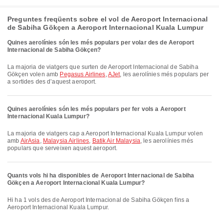
Preguntes freqüents sobre el vol de Aeroport Internacional
de Sabiha Gökçen a Aeroport Internacional Kuala Lumpur
Quines aerolínies són les més populars per volar des de Aeroport
Internacional de Sabiha Gökçen?
La majoria de viatgers que surten de Aeroport Internacional de Sabiha
Gökçen volen amb
Pegasus Airlines
,
AJet
, les aerolínies més populars per
a sortides des d’aquest aeroport.
Quines aerolínies són les més populars per fer vols a Aeroport
Internacional Kuala Lumpur?
La majoria de viatgers cap a Aeroport Internacional Kuala Lumpur volen
amb
AirAsia
,
Malaysia Airlines
,
Batik Air Malaysia
, les aerolínies més
populars que serveixen aquest aeroport.
Quants vols hi ha disponibles de Aeroport Internacional de Sabiha
Gökçen a Aeroport Internacional Kuala Lumpur?
Hi ha 1 vols des de Aeroport Internacional de Sabiha Gökçen fins a
Aeroport Internacional Kuala Lumpur.