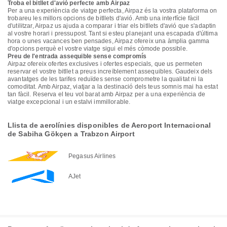
Troba el bitllet d'avió perfecte amb Airpaz
Per a una experiència de viatge perfecta, Airpaz és la vostra plataforma on
trobareu les millors opcions de bitllets d'avió. Amb una interfície fàcil
d'utilitzar, Airpaz us ajuda a comparar i triar els bitllets d'avió que s'adaptin
al vostre horari i pressupost. Tant si esteu planejant una escapada d'última
hora o unes vacances ben pensades, Airpaz ofereix una àmplia gamma
d'opcions perquè el vostre viatge sigui el més còmode possible.
Preu de l'entrada assequible sense compromís
Airpaz ofereix ofertes exclusives i ofertes especials, que us permeten
reservar el vostre bitllet a preus increïblement assequibles. Gaudeix dels
avantatges de les tarifes reduïdes sense comprometre la qualitat ni la
comoditat. Amb Airpaz, viatjar a la destinació dels teus somnis mai ha estat
tan fàcil. Reserva el teu vol barat amb Airpaz per a una experiència de
viatge excepcional i un estalvi immillorable.
Llista de aerolínies disponibles de Aeroport Internacional
de Sabiha Gökçen a Trabzon Airport
Pegasus Airlines
AJet