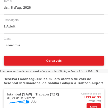
Tornar
ds., 8 d’ag. 2026
Passatgers
1 Adult
Class
Economia
Cerca vols
Darrera actualització de
4 d’agost del 2026, a les 21:55 GMT+0
Reserva i aconsegueix les millors ofertes de vols de
Aeroport Internacional de Sabiha Gökçen a Trabzon Airport
Istanbul (SAW)
Trabzon (TZX)
Comença des de
US$ 42.99
dl., 21 de set.
Directe
Preu/ Pax
AJet
Llibre