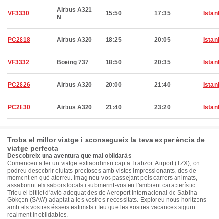
Airbus A321
VF3330
15:50
17:35
Istan
N
PC2818
Airbus A320
18:25
20:05
Istan
VF3332
Boeing 737
18:50
20:35
Istan
PC2826
Airbus A320
20:00
21:40
Istan
PC2830
Airbus A320
21:40
23:20
Istan
Troba el millor viatge i aconsegueix la teva experiència de
viatge perfecta
Descobreix una aventura que mai oblidaràs
Comenceu a fer un viatge extraordinari cap a Trabzon Airport (TZX), on
podreu descobrir ciutats precioses amb vistes impressionants, des del
moment en què aterreu. Imagineu-vos passejant pels carrers animats,
assaborint els sabors locals i submerint-vos en l'ambient característic.
Trieu el bitllet d'avió adequat des de Aeroport Internacional de Sabiha
Gökçen (SAW) adaptat a les vostres necessitats. Exploreu nous horitzons
amb els vostres éssers estimats i feu que les vostres vacances siguin
realment inoblidables.