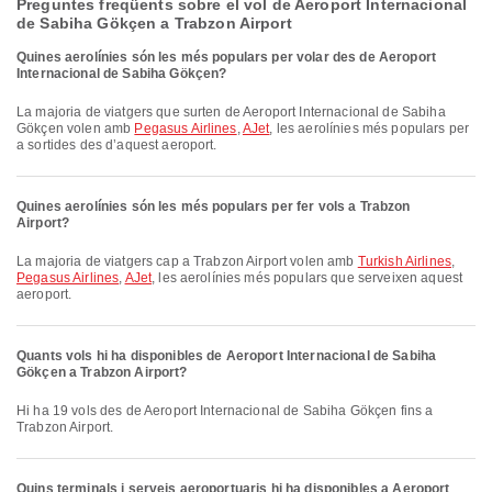
Preguntes freqüents sobre el vol de Aeroport Internacional
de Sabiha Gökçen a Trabzon Airport
Quines aerolínies són les més populars per volar des de Aeroport
Internacional de Sabiha Gökçen?
La majoria de viatgers que surten de Aeroport Internacional de Sabiha
Gökçen volen amb
Pegasus Airlines
,
AJet
, les aerolínies més populars per
a sortides des d’aquest aeroport.
Quines aerolínies són les més populars per fer vols a Trabzon
Airport?
La majoria de viatgers cap a Trabzon Airport volen amb
Turkish Airlines
,
Pegasus Airlines
,
AJet
, les aerolínies més populars que serveixen aquest
aeroport.
Quants vols hi ha disponibles de Aeroport Internacional de Sabiha
Gökçen a Trabzon Airport?
Hi ha 19 vols des de Aeroport Internacional de Sabiha Gökçen fins a
Trabzon Airport.
Quins terminals i serveis aeroportuaris hi ha disponibles a Aeroport