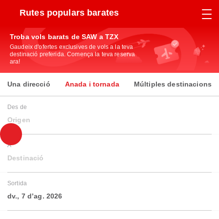
Rutes populars barates
Troba vols barats de SAW a TZX
Gaudeix d'ofertes exclusives de vols a la teva
destinació preferida. Comença la teva reserva
ara!
Una direcció
Anada i tornada
Múltiples destinacions
Des de
Origen
A
Destinació
Sortida
dv., 7 d’ag. 2026