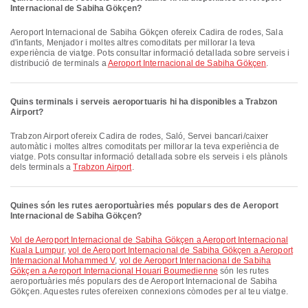
Internacional de Sabiha Gökçen?
Aeroport Internacional de Sabiha Gökçen ofereix Cadira de rodes, Sala
d'infants, Menjador i moltes altres comoditats per millorar la teva
experiència de viatge. Pots consultar informació detallada sobre serveis i
distribució de terminals a
Aeroport Internacional de Sabiha Gökçen
.
Quins terminals i serveis aeroportuaris hi ha disponibles a Trabzon
Airport?
Trabzon Airport ofereix Cadira de rodes, Saló, Servei bancari/caixer
automàtic i moltes altres comoditats per millorar la teva experiència de
viatge. Pots consultar informació detallada sobre els serveis i els plànols
dels terminals a
Trabzon Airport
.
Quines són les rutes aeroportuàries més populars des de Aeroport
Internacional de Sabiha Gökçen?
vol de Aeroport Internacional de Sabiha Gökçen a Aeroport Internacional
Kuala Lumpur
,
vol de Aeroport Internacional de Sabiha Gökçen a Aeroport
Internacional Mohammed V
,
vol de Aeroport Internacional de Sabiha
Gökçen a Aeroport Internacional Houari Boumedienne
són les rutes
aeroportuàries més populars des de Aeroport Internacional de Sabiha
Gökçen. Aquestes rutes ofereixen connexions còmodes per al teu viatge.