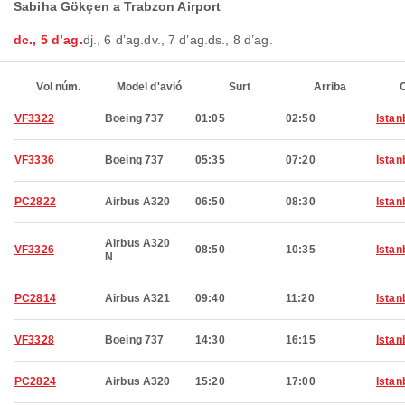
Sabiha Gökçen a Trabzon Airport
dc., 5 d’ag.
dj., 6 d’ag.
dv., 7 d’ag.
ds., 8 d’ag.
Vol núm.
Model d'avió
Surt
Arriba
C
VF3322
Boeing 737
01:05
02:50
Istan
VF3336
Boeing 737
05:35
07:20
Istan
PC2822
Airbus A320
06:50
08:30
Istan
Airbus A320
VF3326
08:50
10:35
Istan
N
PC2814
Airbus A321
09:40
11:20
Istan
VF3328
Boeing 737
14:30
16:15
Istan
PC2824
Airbus A320
15:20
17:00
Istan