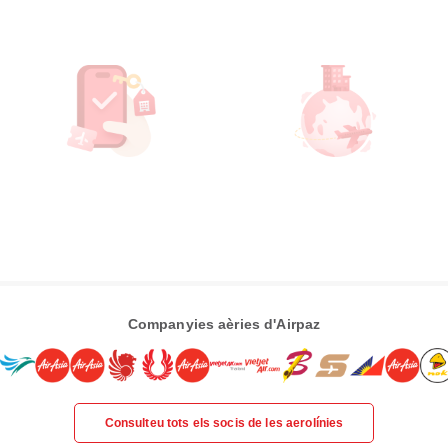
Companyies aèries d'Airpaz
Consulteu tots els socis de les aerolínies