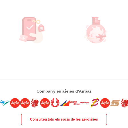
Companyies aèries d'Airpaz
Consulteu tots els socis de les aerolínies