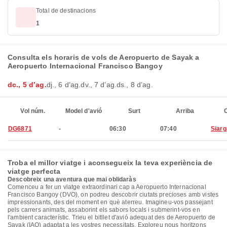
Total de destinacions
1
Consulta els horaris de vols de Aeropuerto de Sayak a
Aeropuerto Internacional Francisco Bangoy
dc., 5 d’ag.
dj., 6 d’ag.
dv., 7 d’ag.
ds., 8 d’ag.
Vol núm.
Model d'avió
Surt
Arriba
C
DG6871
-
06:30
07:40
Siar
Troba el millor viatge i aconsegueix la teva experiència de
viatge perfecta
Descobreix una aventura que mai oblidaràs
Comenceu a fer un viatge extraordinari cap a Aeropuerto Internacional
Francisco Bangoy (DVO), on podreu descobrir ciutats precioses amb vistes
impressionants, des del moment en què aterreu. Imagineu-vos passejant
pels carrers animats, assaborint els sabors locals i submerint-vos en
l'ambient característic. Trieu el bitllet d'avió adequat des de Aeropuerto de
Sayak (IAO) adaptat a les vostres necessitats. Exploreu nous horitzons