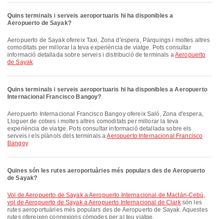
Quins terminals i serveis aeroportuaris hi ha disponibles a
Aeropuerto de Sayak?
Aeropuerto de Sayak ofereix Taxi, Zona d'espera, Pàrquings i moltes altres
comoditats per millorar la teva experiència de viatge. Pots consultar
informació detallada sobre serveis i distribució de terminals a
Aeropuerto
de Sayak
.
Quins terminals i serveis aeroportuaris hi ha disponibles a Aeropuerto
Internacional Francisco Bangoy?
Aeropuerto Internacional Francisco Bangoy ofereix Saló, Zona d'espera,
Lloguer de cotxes i moltes altres comoditats per millorar la teva
experiència de viatge. Pots consultar informació detallada sobre els
serveis i els plànols dels terminals a
Aeropuerto Internacional Francisco
Bangoy
.
Quines són les rutes aeroportuàries més populars des de Aeropuerto
de Sayak?
vol de Aeropuerto de Sayak a Aeropuerto Internacional de Mactán-Cebú
,
vol de Aeropuerto de Sayak a Aeropuerto Internacional de Clark
són les
rutes aeroportuàries més populars des de Aeropuerto de Sayak. Aquestes
rutes ofereixen connexions còmodes per al teu viatge.