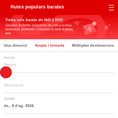
Rutes populars barates
Troba vols barats de IAO a DVO
Gaudeix d'ofertes exclusives de vols a la teva
destinació preferida. Comença la teva reserva
ara!
Una direcció
Anada i tornada
Múltiples destinacions
Des de
Origen
A
Destinació
Sortida
ds., 8 d’ag. 2026