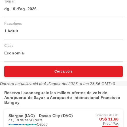
Tornar
dg., 9 d’ag. 2026
Passatgers
1 Adult
Class
Economia
Cerca vols
Darrera actualització de
4 d’agost del 2026, a les 23:56 GMT+0
Reserva i aconsegueix les millors ofertes de vols de
Aeropuerto de Sayak a Aeropuerto Internacional Francisco
Bangoy
Siargao (IAO)
Davao City (DVO)
Comença des de
US$ 31.66
ds., 19 de set.
Directe
Preu/ Pax
Cebgo