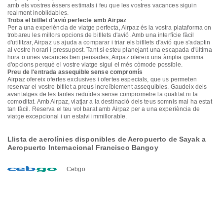
amb els vostres éssers estimats i feu que les vostres vacances siguin
realment inoblidables.
Troba el bitllet d'avió perfecte amb Airpaz
Per a una experiència de viatge perfecta, Airpaz és la vostra plataforma on
trobareu les millors opcions de bitllets d'avió. Amb una interfície fàcil
d'utilitzar, Airpaz us ajuda a comparar i triar els bitllets d'avió que s'adaptin
al vostre horari i pressupost. Tant si esteu planejant una escapada d'última
hora o unes vacances ben pensades, Airpaz ofereix una àmplia gamma
d'opcions perquè el vostre viatge sigui el més còmode possible.
Preu de l'entrada assequible sense compromís
Airpaz ofereix ofertes exclusives i ofertes especials, que us permeten
reservar el vostre bitllet a preus increïblement assequibles. Gaudeix dels
avantatges de les tarifes reduïdes sense comprometre la qualitat ni la
comoditat. Amb Airpaz, viatjar a la destinació dels teus somnis mai ha estat
tan fàcil. Reserva el teu vol barat amb Airpaz per a una experiència de
viatge excepcional i un estalvi immillorable.
Llista de aerolínies disponibles de Aeropuerto de Sayak a
Aeropuerto Internacional Francisco Bangoy
Cebgo