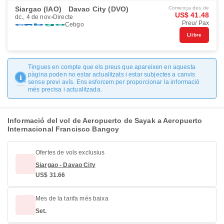
Siargao (IAO)
Davao City (DVO)
Comença des de
US$ 41.48
dc., 4 de nov.
Directe
Preu/ Pax
Cebgo
Llibre
Tingues en compte que els preus que apareixen en aquesta
pàgina poden no estar actualitzats i estar subjectes a canvis
sense previ avís. Ens esforcem per proporcionar la informació
més precisa i actualitzada.
Informació del vol de Aeropuerto de Sayak a Aeropuerto
Internacional Francisco Bangoy
Ofertes de vols exclusius
Siargao - Davao City
US$ 31.66
Mes de la tarifa més baixa
Set.