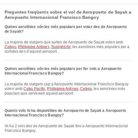
Preguntes freqüents sobre el vol de Aeropuerto de Sayak a
Aeropuerto Internacional Francisco Bangoy
Quines aerolínies són les més populars per volar des de Aeropuerto
de Sayak?
La majoria de viatgers que surten de Aeropuerto de Sayak volen amb
Cebgo
,
Philippine Airlines
,
Sunlight Air
, les aerolínies més populars per a
sortides des d’aquest aeroport.
Quines aerolínies són les més populars per fer vols a Aeropuerto
Internacional Francisco Bangoy?
La majoria de viatgers cap a Aeropuerto Internacional Francisco Bangoy
volen amb
Cebu Pacific
,
Philippine Airlines
,
Cebgo
, les aerolínies més
populars que serveixen aquest aeroport.
Quants vols hi ha disponibles de Aeropuerto de Sayak a Aeropuerto
Internacional Francisco Bangoy?
Hi ha 2 vols des de Aeropuerto de Sayak fins a Aeropuerto Internacional
Francisco Bangoy.