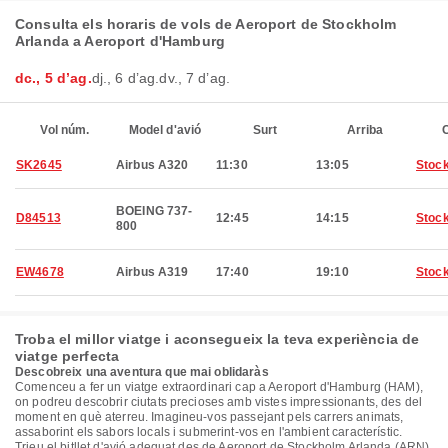
Consulta els horaris de vols de Aeroport de Stockholm
Arlanda a Aeroport d'Hamburg
dc., 5 d’ag.
dj., 6 d’ag.
dv., 7 d’ag.
Vol núm.
Model d'avió
Surt
Arriba
C
SK2645
Airbus A320
11:30
13:05
Stoc
BOEING 737-
D84513
12:45
14:15
Stoc
800
EW4678
Airbus A319
17:40
19:10
Stoc
Troba el millor viatge i aconsegueix la teva experiència de
viatge perfecta
Descobreix una aventura que mai oblidaràs
Comenceu a fer un viatge extraordinari cap a Aeroport d'Hamburg (HAM),
on podreu descobrir ciutats precioses amb vistes impressionants, des del
moment en què aterreu. Imagineu-vos passejant pels carrers animats,
assaborint els sabors locals i submerint-vos en l'ambient característic.
Trieu el bitllet d'avió adequat des de Aeroport de Stockholm Arlanda (ARN)