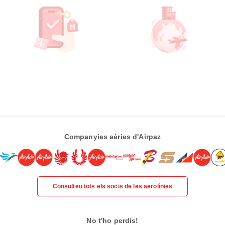
Companyies aèries d'Airpaz
Consulteu tots els socis de les aerolínies
No t'ho perdis!