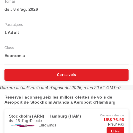
Tornar
ds., 8 d’ag. 2026
Passatgers
1 Adult
Class
Economia
Cerca vols
Darrera actualització de
4 d’agost del 2026, a les 20:51 GMT+0
Reserva i aconsegueix les millors ofertes de vols de
Aeroport de Stockholm Arlanda a Aeroport d'Hamburg
Stockholm (ARN)
Hamburg (HAM)
Comença des de
US$ 76.96
ds., 15 d’ag.
Directe
Preu/ Pax
Eurowings
Llibre