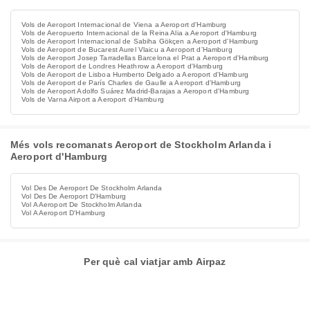
Vols de Aeroport Internacional de Viena a Aeroport d'Hamburg
Vols de Aeropuerto Internacional de la Reina Alia a Aeroport d'Hamburg
Vols de Aeroport Internacional de Sabiha Gökçen a Aeroport d'Hamburg
Vols de Aeroport de Bucarest Aurel Vlaicu a Aeroport d'Hamburg
Vols de Aeroport Josep Tarradellas Barcelona el Prat a Aeroport d'Hamburg
Vols de Aeroport de Londres Heathrow a Aeroport d'Hamburg
Vols de Aeroport de Lisboa Humberto Delgado a Aeroport d'Hamburg
Vols de Aeroport de París Charles de Gaulle a Aeroport d'Hamburg
Vols de Aeroport Adolfo Suárez Madrid-Barajas a Aeroport d'Hamburg
Vols de Varna Airport a Aeroport d'Hamburg
Més vols recomanats Aeroport de Stockholm Arlanda i
Aeroport d'Hamburg
Vol Des De Aeroport De Stockholm Arlanda
Vol Des De Aeroport D'Hamburg
Vol A Aeroport De Stockholm Arlanda
Vol A Aeroport D'Hamburg
Per què cal viatjar amb Airpaz