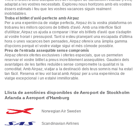
adaptat a les vostres necessitats. Exploreu nous horitzons amb els vostres
éssers estimats i feu que les vostres vacances siguin realment
inoblidables.
Troba el bitllet d'avió perfecte amb Airpaz
Per a una experiència de viatge perfecta, Airpaz és la vostra plataforma on
trobareu les millors opcions de bitllets d'avió. Amb una interfície fàcil
d'utilitzar, Airpaz us ajuda a comparar i triar els bitllets d'avió que s'adaptin
al vostre horari i pressupost. Tant si esteu planejant una escapada d'última
hora o unes vacances ben pensades, Airpaz ofereix una àmplia gamma
d'opcions perquè el vostre viatge sigui el més còmode possible.
Preu de l'entrada assequible sense compromís
Airpaz ofereix ofertes exclusives i ofertes especials, que us permeten
reservar el vostre bitllet a preus increïblement assequibles. Gaudeix dels
avantatges de les tarifes reduïdes sense comprometre la qualitat ni la
comoditat. Amb Airpaz, viatjar a la destinació dels teus somnis mai ha estat
tan fàcil. Reserva el teu vol barat amb Airpaz per a una experiència de
viatge excepcional i un estalvi immillorable.
Llista de aerolínies disponibles de Aeroport de Stockholm
Arlanda a Aeroport d'Hamburg
Norwegian Air Sweden
Scandinavian Airlines