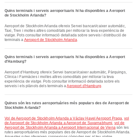
Quins terminals i serveis aeroportuaris hi ha disponibles a Aeroport
de Stockholm Arlanda?
Aeroport de Stockholm Arlanda ofereix Servei bancari/caixer automàtic,
Taxi, Tren i moltes altres comoditats per millorar la teva experiència de
viatge. Pots consultar informació detallada sobre serveis i distribució de
terminals a
Aeroport de Stockholm Arlanda
.
Quins terminals i serveis aeroportuaris hi ha disponibles a Aeroport
d'Hamburg?
Aeroport d'Hamburg ofereix Servei bancari/caixer automàtic, Pàrquings,
Clínica i Farmàcies i moltes altres comoditats per millorar la teva
experiència de viatge. Pots consultar informació detallada sobre els
serveis i els plànols dels terminals a
Aeroport d'Hamburg
.
Quines són les rutes aeroportuàries més populars des de Aeroport de
Stockholm Arlanda?
vol de Aeroport de Stockholm Arlanda a Václav Havel Aeroport Praga
,
vol
de Aeroport de Stockholm Arlanda a Aeroport de Suvarnabhumi
,
vol de
Aeroport de Stockholm Arlanda a Aeroport Internacional de Viena
són les
rutes aeroportuàries més populars des de Aeroport de Stockholm Arlanda.
Aquestes rutes ofereixen connexions còmodes per al teu viatge.