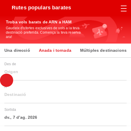
Rutes populars barates
Troba vols barats de ARN a HAM
Gaudeix d'ofertes exclusives de vols a la teva
destinació preferida. Comença la teva reserva
ara!
Una direcció
Anada i tornada
Múltiples destinacions
Des de
Origen
A
Destinació
Sortida
dv., 7 d’ag. 2026