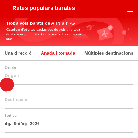
Rutes populars barates
Troba vols barats de ARN a PRG
Gaudeix d'ofertes exclusives de vols a la teva
destinació preferida. Comença la teva reserva
ara!
Una direcció
Anada i tornada
Múltiples destinacions
Des de
Origen
A
Destinació
Sortida
dg., 9 d’ag. 2026