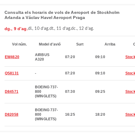
Consulta els horaris de vols de Aeroport de Stockholm
Arlanda a Václav Havel Aeroport Praga
dg., 9 d’ag.
dl., 10 d’ag.
dt., 11 d’ag.
dc., 12 d’ag.
Vol núm.
Model d'avió
Surt
Arriba
C
AIRBUS
EW4620
07:20
09:10
Stoc
A320
QS8131
-
07:20
09:10
Stoc
BOEING 737-
D84571
800
07:30
09:25
Stoc
(WINGLETS)
BOEING 737-
D82058
800
16:25
18:20
Stoc
(WINGLETS)