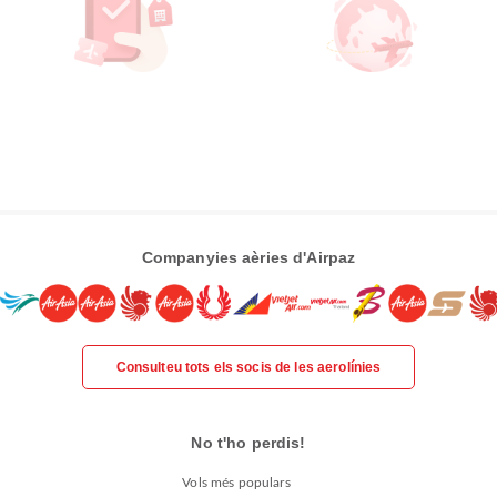
Companyies aèries d'Airpaz
Consulteu tots els socis de les aerolínies
No t'ho perdis!
Vols més populars