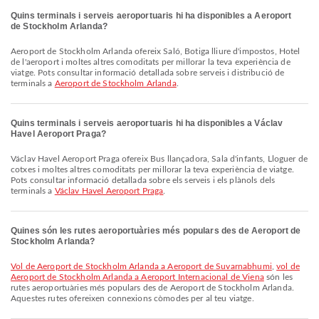
Quins terminals i serveis aeroportuaris hi ha disponibles a Aeroport
de Stockholm Arlanda?
Aeroport de Stockholm Arlanda ofereix Saló, Botiga lliure d'impostos, Hotel
de l'aeroport i moltes altres comoditats per millorar la teva experiència de
viatge. Pots consultar informació detallada sobre serveis i distribució de
terminals a
Aeroport de Stockholm Arlanda
.
Quins terminals i serveis aeroportuaris hi ha disponibles a Václav
Havel Aeroport Praga?
Václav Havel Aeroport Praga ofereix Bus llançadora, Sala d'infants, Lloguer de
cotxes i moltes altres comoditats per millorar la teva experiència de viatge.
Pots consultar informació detallada sobre els serveis i els plànols dels
terminals a
Václav Havel Aeroport Praga
.
Quines són les rutes aeroportuàries més populars des de Aeroport de
Stockholm Arlanda?
vol de Aeroport de Stockholm Arlanda a Aeroport de Suvarnabhumi
,
vol de
Aeroport de Stockholm Arlanda a Aeroport Internacional de Viena
són les
rutes aeroportuàries més populars des de Aeroport de Stockholm Arlanda.
Aquestes rutes ofereixen connexions còmodes per al teu viatge.