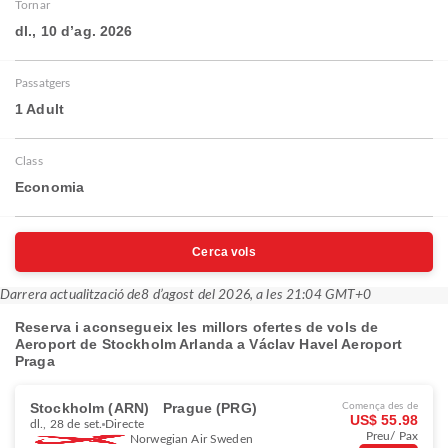
Tornar
dl., 10 d’ag. 2026
Passatgers
1 Adult
Class
Economia
Cerca vols
Darrera actualització de
8 d’agost del 2026, a les 21:04 GMT+0
Reserva i aconsegueix les millors ofertes de vols de
Aeroport de Stockholm Arlanda a Václav Havel Aeroport
Praga
Stockholm (ARN)
Prague (PRG)
Comença des de
US$ 55.98
dl., 28 de set.
Directe
Preu/ Pax
Norwegian Air Sweden