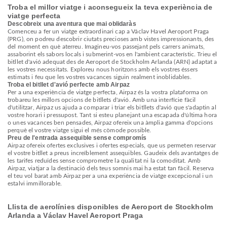
Troba el millor viatge i aconsegueix la teva experiència de
viatge perfecta
Descobreix una aventura que mai oblidaràs
Comenceu a fer un viatge extraordinari cap a Václav Havel Aeroport Praga
(PRG), on podreu descobrir ciutats precioses amb vistes impressionants, des
del moment en què aterreu. Imagineu-vos passejant pels carrers animats,
assaborint els sabors locals i submerint-vos en l'ambient característic. Trieu el
bitllet d'avió adequat des de Aeroport de Stockholm Arlanda (ARN) adaptat a
les vostres necessitats. Exploreu nous horitzons amb els vostres éssers
estimats i feu que les vostres vacances siguin realment inoblidables.
Troba el bitllet d'avió perfecte amb Airpaz
Per a una experiència de viatge perfecta, Airpaz és la vostra plataforma on
trobareu les millors opcions de bitllets d'avió. Amb una interfície fàcil
d'utilitzar, Airpaz us ajuda a comparar i triar els bitllets d'avió que s'adaptin al
vostre horari i pressupost. Tant si esteu planejant una escapada d'última hora
o unes vacances ben pensades, Airpaz ofereix una àmplia gamma d'opcions
perquè el vostre viatge sigui el més còmode possible.
Preu de l'entrada assequible sense compromís
Airpaz ofereix ofertes exclusives i ofertes especials, que us permeten reservar
el vostre bitllet a preus increïblement assequibles. Gaudeix dels avantatges de
les tarifes reduïdes sense comprometre la qualitat ni la comoditat. Amb
Airpaz, viatjar a la destinació dels teus somnis mai ha estat tan fàcil. Reserva
el teu vol barat amb Airpaz per a una experiència de viatge excepcional i un
estalvi immillorable.
Llista de aerolínies disponibles de Aeroport de Stockholm
Arlanda a Václav Havel Aeroport Praga