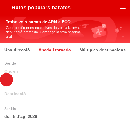
Rutes populars barates
Troba vols barats de ARN a FCO
Gaudeix d'ofertes exclusives de vols a la teva
destinació preferida. Comença la teva reserva
ara!
Una direcció
Anada i tornada
Múltiples destinacions
Des de
Origen
A
Destinació
Sortida
ds., 8 d’ag. 2026