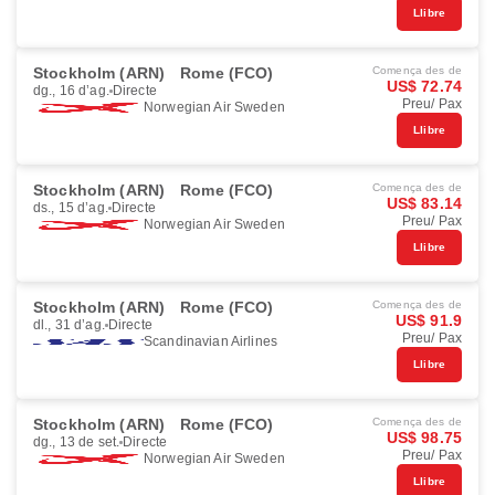
Llibre
Stockholm (ARN)
Rome (FCO)
Comença des de
US$ 72.74
dg., 16 d’ag.
Directe
Preu/ Pax
Norwegian Air Sweden
Llibre
Stockholm (ARN)
Rome (FCO)
Comença des de
US$ 83.14
ds., 15 d’ag.
Directe
Preu/ Pax
Norwegian Air Sweden
Llibre
Stockholm (ARN)
Rome (FCO)
Comença des de
US$ 91.9
dl., 31 d’ag.
Directe
Preu/ Pax
Scandinavian Airlines
Llibre
Stockholm (ARN)
Rome (FCO)
Comença des de
US$ 98.75
dg., 13 de set.
Directe
Preu/ Pax
Norwegian Air Sweden
Llibre