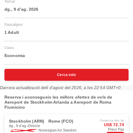
Tornar
dg., 9 d’ag. 2026
Passatgers
1 Adult
Class
Economia
Cerca vols
Darrera actualització de
6 d’agost del 2026, a les 22:54 GMT+0
Reserva i aconsegueix les millors ofertes de vols de
Aeroport de Stockholm Arlanda a Aeroport de Roma
Fiumicino
Stockholm (ARN)
Rome (FCO)
Comença des de
US$ 72.74
dg., 9 d’ag.
Directe
Preu/ Pax
Norwegian Air Sweden