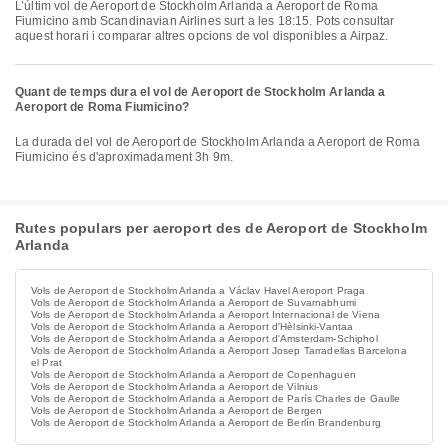
L’últim vol de Aeroport de Stockholm Arlanda a Aeroport de Roma
Fiumicino amb Scandinavian Airlines surt a les 18:15. Pots consultar
aquest horari i comparar altres opcions de vol disponibles a Airpaz.
Quant de temps dura el vol de Aeroport de Stockholm Arlanda a
Aeroport de Roma Fiumicino?
La durada del vol de Aeroport de Stockholm Arlanda a Aeroport de Roma
Fiumicino és d'aproximadament 3h 9m.
Rutes populars per aeroport des de Aeroport de Stockholm
Arlanda
Vols de Aeroport de Stockholm Arlanda a Václav Havel Aeroport Praga
Vols de Aeroport de Stockholm Arlanda a Aeroport de Suvarnabhumi
Vols de Aeroport de Stockholm Arlanda a Aeroport Internacional de Viena
Vols de Aeroport de Stockholm Arlanda a Aeroport d'Hèlsinki-Vantaa
Vols de Aeroport de Stockholm Arlanda a Aeroport d'Amsterdam-Schiphol
Vols de Aeroport de Stockholm Arlanda a Aeroport Josep Tarradellas Barcelona
el Prat
Vols de Aeroport de Stockholm Arlanda a Aeroport de Copenhaguen
Vols de Aeroport de Stockholm Arlanda a Aeroport de Vilnius
Vols de Aeroport de Stockholm Arlanda a Aeroport de París Charles de Gaulle
Vols de Aeroport de Stockholm Arlanda a Aeroport de Bergen
Vols de Aeroport de Stockholm Arlanda a Aeroport de Berlín Brandenburg