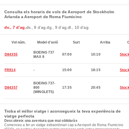
Consulta els horaris de vols de Aeroport de Stockholm
Arlanda a Aeroport de Roma Fiumicino
dv., 7 d’ag.
ds., 8 d’ag.
dg., 9 d’ag.
dl., 10 d’ag.
Vol núm.
Model d'avió
Surt
Arriba
C
BOEING 737
D84355
07:00
10:10
Stoc
MAX 8
FR914
-
15:00
18:15
Stoc
BOEING 737-
D84357
800
17:35
20:45
Stoc
(WINGLETS)
Troba el millor viatge i aconsegueix la teva experiència de
viatge perfecta
Descobreix una aventura que mai oblidaràs
Comenceu a fer un viatge extraordinari cap a Aeroport de Roma Fiumicino