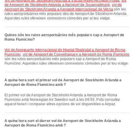
vol de Aeroport de Stockholm Arlanda a Václav Havel Aeroport Praga
,
vol
de Aeroport de Stockholm Arlanda a Aeroport de Suvarnabhumi
,
vol de
Aeroport de Stockholm Arlanda a Aeroport Internacional de Viena
són les
rutes aeroportuàries més populars des de Aeroport de Stockholm Arlanda.
Aquestes rutes ofereixen connexions còmodes per al teu viatge.
Quines són les rutes aeroportuàries més populars cap a Aeroport de
Roma Fiumicino?
vol de Aeropuerto Internacional de Hazrat Shahjalal a Aeroport de Roma
Fiumicino
,
vol de Aeroport de Copenhaguen a Aeroport de Roma Fiumicino
són les rutes aeroportuàries més populars cap a Aeroport de Roma
Fiumicino. Aquestes rutes ofereixen connexions còmodes per al teu viatge.
A quina hora surt el primer vol de Aeroport de Stockholm Arlanda a
Aeroport de Roma Fiumicino amb ?
El primer vol de Aeroport de Stockholm Arlanda a Aeroport de Roma
Fiumicino amb Norwegian Air Sweden surt a les 06:55. Pots consultar
aquest horari i comparar altres opcions de vol disponibles a Airpaz.
A quina hora surt el darrer vol de Aeroport de Stockholm Arlanda a
Aeroport de Roma Fiumicino amb ?