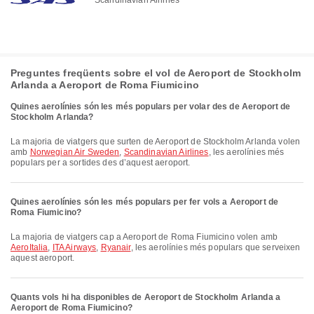
Preguntes freqüents sobre el vol de Aeroport de Stockholm
Arlanda a Aeroport de Roma Fiumicino
Quines aerolínies són les més populars per volar des de Aeroport de
Stockholm Arlanda?
La majoria de viatgers que surten de Aeroport de Stockholm Arlanda volen
amb
Norwegian Air Sweden
,
Scandinavian Airlines
, les aerolínies més
populars per a sortides des d’aquest aeroport.
Quines aerolínies són les més populars per fer vols a Aeroport de
Roma Fiumicino?
La majoria de viatgers cap a Aeroport de Roma Fiumicino volen amb
AeroItalia
,
ITA Airways
,
Ryanair
, les aerolínies més populars que serveixen
aquest aeroport.
Quants vols hi ha disponibles de Aeroport de Stockholm Arlanda a
Aeroport de Roma Fiumicino?