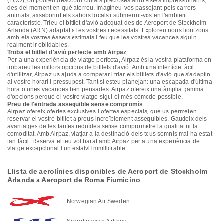
(FCO), on podreu descobrir ciutats precioses amb vistes impressionants,
des del moment en què aterreu. Imagineu-vos passejant pels carrers
animats, assaborint els sabors locals i submerint-vos en l'ambient
característic. Trieu el bitllet d'avió adequat des de Aeroport de Stockholm
Arlanda (ARN) adaptat a les vostres necessitats. Exploreu nous horitzons
amb els vostres éssers estimats i feu que les vostres vacances siguin
realment inoblidables.
Troba el bitllet d'avió perfecte amb Airpaz
Per a una experiència de viatge perfecta, Airpaz és la vostra plataforma on
trobareu les millors opcions de bitllets d'avió. Amb una interfície fàcil
d'utilitzar, Airpaz us ajuda a comparar i triar els bitllets d'avió que s'adaptin
al vostre horari i pressupost. Tant si esteu planejant una escapada d'última
hora o unes vacances ben pensades, Airpaz ofereix una àmplia gamma
d'opcions perquè el vostre viatge sigui el més còmode possible.
Preu de l'entrada assequible sense compromís
Airpaz ofereix ofertes exclusives i ofertes especials, que us permeten
reservar el vostre bitllet a preus increïblement assequibles. Gaudeix dels
avantatges de les tarifes reduïdes sense comprometre la qualitat ni la
comoditat. Amb Airpaz, viatjar a la destinació dels teus somnis mai ha estat
tan fàcil. Reserva el teu vol barat amb Airpaz per a una experiència de
viatge excepcional i un estalvi immillorable.
Llista de aerolínies disponibles de Aeroport de Stockholm
Arlanda a Aeroport de Roma Fiumicino
Norwegian Air Sweden
Scandinavian Airlines