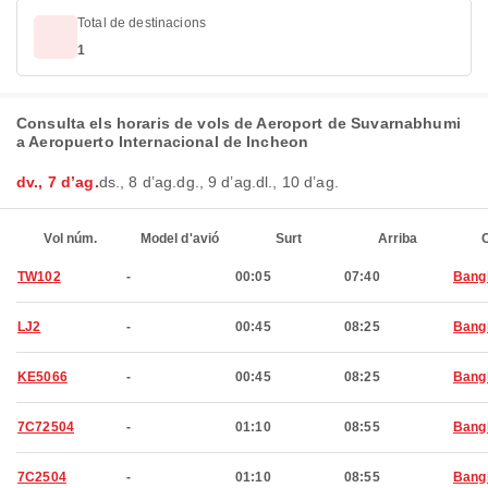
Total de destinacions
1
Consulta els horaris de vols de Aeroport de Suvarnabhumi
a Aeropuerto Internacional de Incheon
dv., 7 d’ag.
ds., 8 d’ag.
dg., 9 d’ag.
dl., 10 d’ag.
Vol núm.
Model d'avió
Surt
Arriba
C
TW102
-
00:05
07:40
Bang
LJ2
-
00:45
08:25
Bang
KE5066
-
00:45
08:25
Bang
7C72504
-
01:10
08:55
Bang
7C2504
-
01:10
08:55
Bang