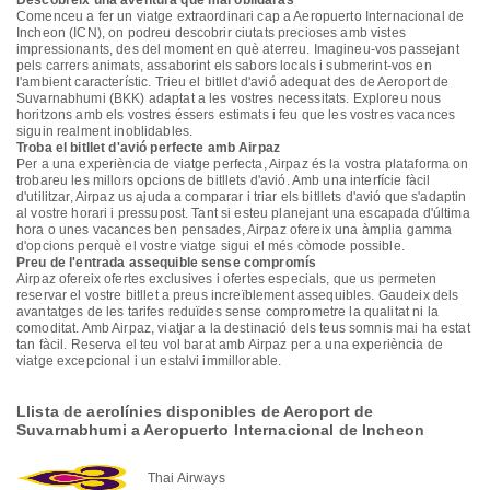
Descobreix una aventura que mai oblidaràs
Comenceu a fer un viatge extraordinari cap a Aeropuerto Internacional de
Incheon (ICN), on podreu descobrir ciutats precioses amb vistes
impressionants, des del moment en què aterreu. Imagineu-vos passejant
pels carrers animats, assaborint els sabors locals i submerint-vos en
l'ambient característic. Trieu el bitllet d'avió adequat des de Aeroport de
Suvarnabhumi (BKK) adaptat a les vostres necessitats. Exploreu nous
horitzons amb els vostres éssers estimats i feu que les vostres vacances
siguin realment inoblidables.
Troba el bitllet d'avió perfecte amb Airpaz
Per a una experiència de viatge perfecta, Airpaz és la vostra plataforma on
trobareu les millors opcions de bitllets d'avió. Amb una interfície fàcil
d'utilitzar, Airpaz us ajuda a comparar i triar els bitllets d'avió que s'adaptin
al vostre horari i pressupost. Tant si esteu planejant una escapada d'última
hora o unes vacances ben pensades, Airpaz ofereix una àmplia gamma
d'opcions perquè el vostre viatge sigui el més còmode possible.
Preu de l'entrada assequible sense compromís
Airpaz ofereix ofertes exclusives i ofertes especials, que us permeten
reservar el vostre bitllet a preus increïblement assequibles. Gaudeix dels
avantatges de les tarifes reduïdes sense comprometre la qualitat ni la
comoditat. Amb Airpaz, viatjar a la destinació dels teus somnis mai ha estat
tan fàcil. Reserva el teu vol barat amb Airpaz per a una experiència de
viatge excepcional i un estalvi immillorable.
Llista de aerolínies disponibles de Aeroport de
Suvarnabhumi a Aeropuerto Internacional de Incheon
Thai Airways