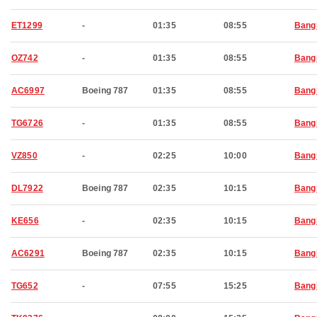
ET1299
-
01:35
08:55
Bang
OZ742
-
01:35
08:55
Bang
AC6997
Boeing 787
01:35
08:55
Bang
TG6726
-
01:35
08:55
Bang
VZ850
-
02:25
10:00
Bang
DL7922
Boeing 787
02:35
10:15
Bang
KE656
-
02:35
10:15
Bang
AC6291
Boeing 787
02:35
10:15
Bang
TG652
-
07:55
15:25
Bang