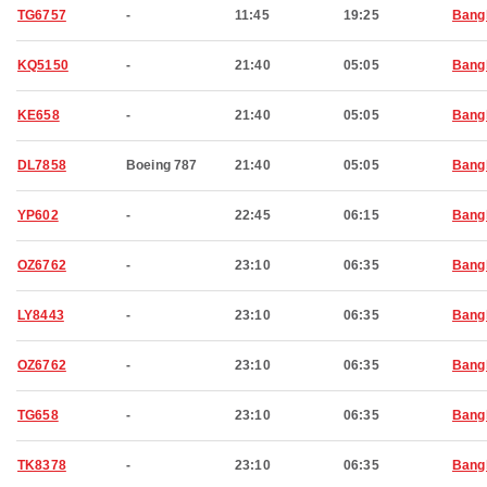
TG6757
-
11:45
19:25
Bang
KQ5150
-
21:40
05:05
Bang
KE658
-
21:40
05:05
Bang
DL7858
Boeing 787
21:40
05:05
Bang
YP602
-
22:45
06:15
Bang
OZ6762
-
23:10
06:35
Bang
LY8443
-
23:10
06:35
Bang
OZ6762
-
23:10
06:35
Bang
TG658
-
23:10
06:35
Bang
TK8378
-
23:10
06:35
Bang