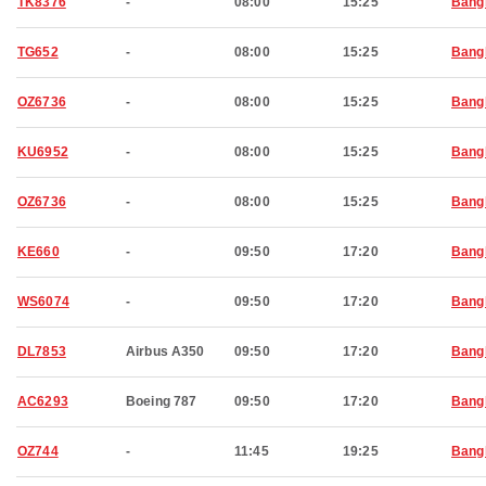
TK8376
-
08:00
15:25
Bang
TG652
-
08:00
15:25
Bang
OZ6736
-
08:00
15:25
Bang
KU6952
-
08:00
15:25
Bang
OZ6736
-
08:00
15:25
Bang
KE660
-
09:50
17:20
Bang
WS6074
-
09:50
17:20
Bang
DL7853
Airbus A350
09:50
17:20
Bang
AC6293
Boeing 787
09:50
17:20
Bang
OZ744
-
11:45
19:25
Bang