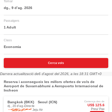
Tornar
dg., 9 d’ag. 2026
Passatgers
1 Adult
Class
Economia
Cerca vols
Darrera actualització de
6 d’agost del 2026, a les 18:31 GMT+0
Reserva i aconsegueix les millors ofertes de vols de
Aeroport de Suvarnabhumi a Aeropuerto Internacional de
Incheon
Bangkok (BKK)
Seoul (ICN)
Comença des de
US$ 125.6
dj., 20 d’ag.
Directe
Preu/ Pax
Jeju Air