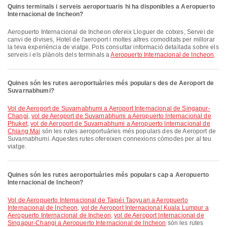
Quins terminals i serveis aeroportuaris hi ha disponibles a Aeropuerto
Internacional de Incheon?
Aeropuerto Internacional de Incheon ofereix Lloguer de cotxes, Servei de
canvi de divises, Hotel de l'aeroport i moltes altres comoditats per millorar
la teva experiència de viatge. Pots consultar informació detallada sobre els
serveis i els plànols dels terminals a
Aeropuerto Internacional de Incheon
.
Quines són les rutes aeroportuàries més populars des de Aeroport de
Suvarnabhumi?
vol de Aeroport de Suvarnabhumi a Aeroport Internacional de Singapur-
Changi
,
vol de Aeroport de Suvarnabhumi a Aeropuerto Internacional de
Phuket
,
vol de Aeroport de Suvarnabhumi a Aeropuerto Internacional de
Chiang Mai
són les rutes aeroportuàries més populars des de Aeroport de
Suvarnabhumi. Aquestes rutes ofereixen connexions còmodes per al teu
viatge.
Quines són les rutes aeroportuàries més populars cap a Aeropuerto
Internacional de Incheon?
vol de Aeropuerto Internacional de Taipéi Taoyuan a Aeropuerto
Internacional de Incheon
,
vol de Aeroport Internacional Kuala Lumpur a
Aeropuerto Internacional de Incheon
,
vol de Aeroport Internacional de
Singapur-Changi a Aeropuerto Internacional de Incheon
són les rutes