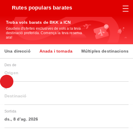
Rutes populars barates
Troba vols barats de BKK a ICN
Gaudeix d'ofertes exclusives de vols a la teva
destinació preferida. Comença la teva reserva
ara!
Una direcció
Anada i tornada
Múltiples destinacions
Des de
Origen
A
Destinació
Sortida
ds., 8 d’ag. 2026