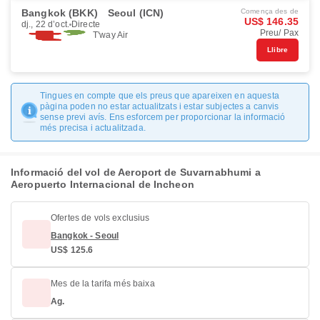
Bangkok (BKK)
Seoul (ICN)
Comença des de
US$ 146.35
dj., 22 d’oct.
Directe
Preu/ Pax
T'way Air
Llibre
Tingues en compte que els preus que apareixen en aquesta
pàgina poden no estar actualitzats i estar subjectes a canvis
sense previ avís. Ens esforcem per proporcionar la informació
més precisa i actualitzada.
Informació del vol de Aeroport de Suvarnabhumi a
Aeropuerto Internacional de Incheon
Ofertes de vols exclusius
Bangkok - Seoul
US$ 125.6
Mes de la tarifa més baixa
Ag.