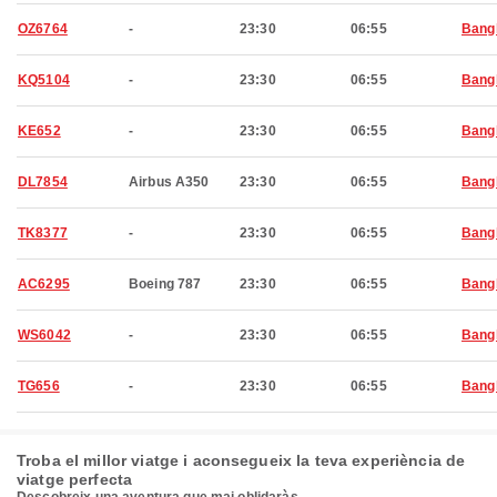
OZ6764
-
23:30
06:55
Bang
KQ5104
-
23:30
06:55
Bang
KE652
-
23:30
06:55
Bang
DL7854
Airbus A350
23:30
06:55
Bang
TK8377
-
23:30
06:55
Bang
AC6295
Boeing 787
23:30
06:55
Bang
WS6042
-
23:30
06:55
Bang
TG656
-
23:30
06:55
Bang
Troba el millor viatge i aconsegueix la teva experiència de
viatge perfecta