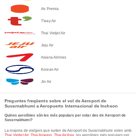
Air Premia
T'way Air
Thai Vietjet Air
Jeju Air
Asiana Airlines
Korean Air
Jin Air
Preguntes freqüents sobre el vol de Aeroport de
Suvarnabhumi a Aeropuerto Internacional de Incheon
Quines aerolínies són les més populars per volar des de Aeroport de
Suvarnabhumi?
La majoria de viatgers que surten de Aeroport de Suvarnabhumi volen amb
Thai Vietjet Air
,
Thai Airways
,
Thai AirAsia
, les aerolínies més populars per