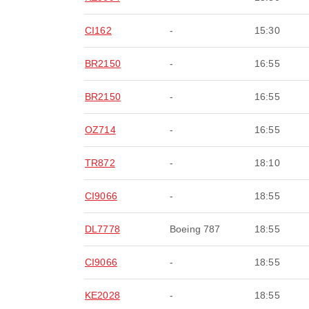
CI162
-
15:30
BR2150
-
16:55
BR2150
-
16:55
OZ714
-
16:55
TR872
-
18:10
CI9066
-
18:55
DL7778
Boeing 787
18:55
CI9066
-
18:55
KE2028
-
18:55