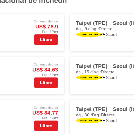
nacional de Incheon
Comença des de
Taipei (TPE)
Seoul (
US$ 78.9
dg., 9 d’ag.
Directe
Preu/ Pax
Scoot
Llibre
Comença des de
Taipei (TPE)
Seoul (
US$ 84.63
ds., 15 d’ag.
Directe
Preu/ Pax
Scoot
Llibre
Comença des de
Taipei (TPE)
Seoul (
US$ 84.77
dg., 30 d’ag.
Directe
Preu/ Pax
Scoot
Llibre