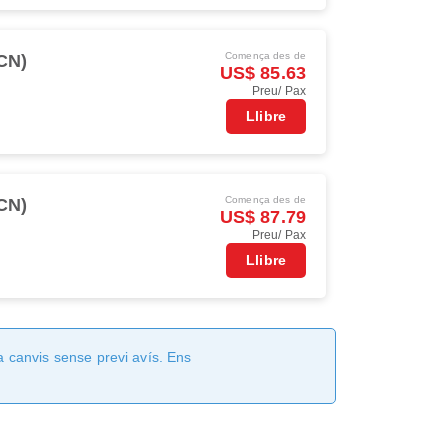
Comença des de
ICN)
US$ 85.63
Preu/ Pax
Llibre
Comença des de
ICN)
US$ 87.79
Preu/ Pax
Llibre
a canvis sense previ avís. Ens