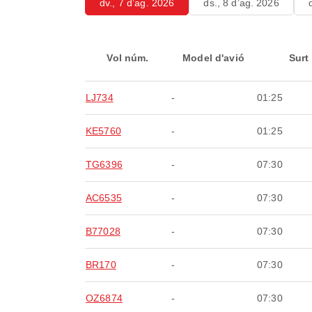
dv., 7 d’ag. 2026
ds., 8 d’ag. 2026
Vol núm.
Model d'avió
Surt
LJ734
-
01:25
KE5760
-
01:25
TG6396
-
07:30
AC6535
-
07:30
B77028
-
07:30
BR170
-
07:30
OZ6874
-
07:30