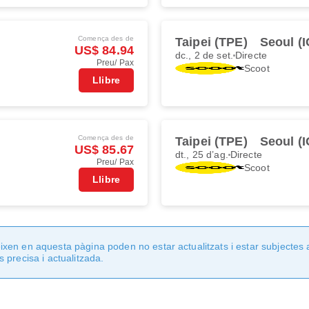
Comença des de
Taipei (TPE)
Seoul (
US$ 84.94
dc., 2 de set.
Directe
Preu/ Pax
Scoot
Llibre
Comença des de
Taipei (TPE)
Seoul (
US$ 85.67
dt., 25 d’ag.
Directe
Preu/ Pax
Scoot
Llibre
en en aquesta pàgina poden no estar actualitzats i estar subjectes 
 precisa i actualitzada.