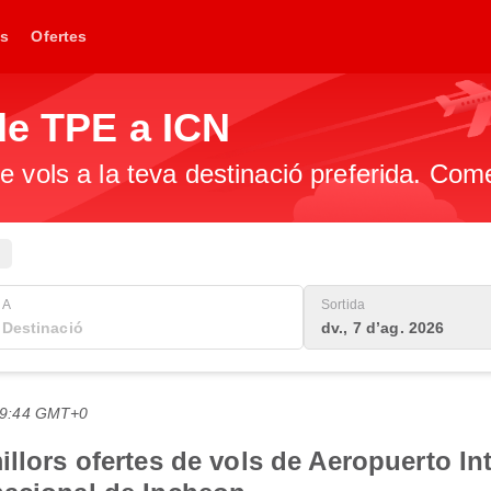
s
Ofertes
de TPE a ICN
e vols a la teva destinació preferida. Com
A
Sortida
dv., 7 d’ag. 2026
 19:44 GMT+0
llors ofertes de vols de Aeropuerto In