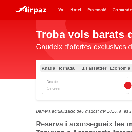
Vol
Hotel
Promoció
Comande
Troba vols barats 
Gaudeix d'ofertes exclusives d
Anada i tornada
1 Passatger
Economia
Des de
Darrera actualització de
6 d’agost del 2026, a les
Reserva i aconsegueix les mi