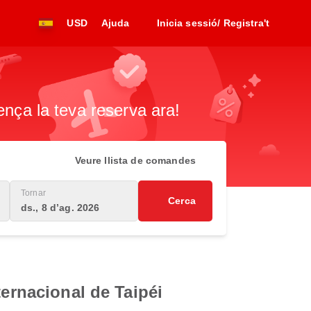
USD
Ajuda
Inicia sessió/ Registra't
ença la teva reserva ara!
Veure llista de comandes
Tornar
Cerca
ds., 8 d’ag. 2026
ternacional de Taipéi