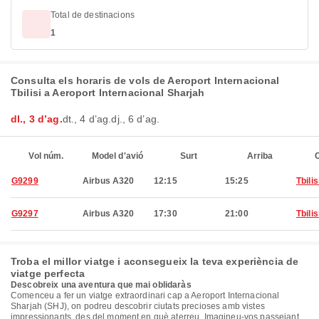
Total de destinacions
1
Consulta els horaris de vols de Aeroport Internacional
Tbilisi a Aeroport Internacional Sharjah
dl., 3 d’ag.
dt., 4 d’ag.
dj., 6 d’ag.
Vol núm.
Model d'avió
Surt
Arriba
C
G9299
Airbus A320
12:15
15:25
Tbilis
G9297
Airbus A320
17:30
21:00
Tbilis
Troba el millor viatge i aconsegueix la teva experiència de
viatge perfecta
Descobreix una aventura que mai oblidaràs
Comenceu a fer un viatge extraordinari cap a Aeroport Internacional
Sharjah (SHJ), on podreu descobrir ciutats precioses amb vistes
impressionants, des del moment en què aterreu. Imagineu-vos passejant