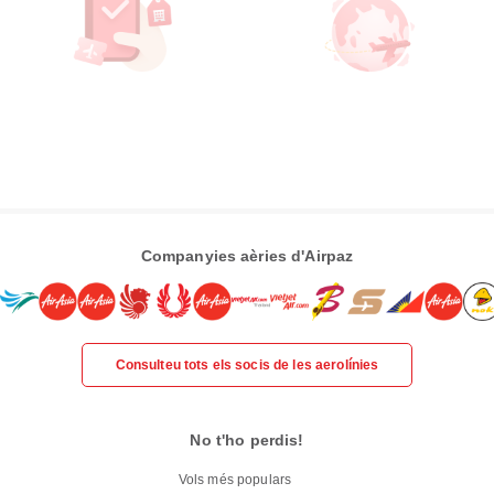
Companyies aèries d'Airpaz
Consulteu tots els socis de les aerolínies
No t'ho perdis!
Vols més populars