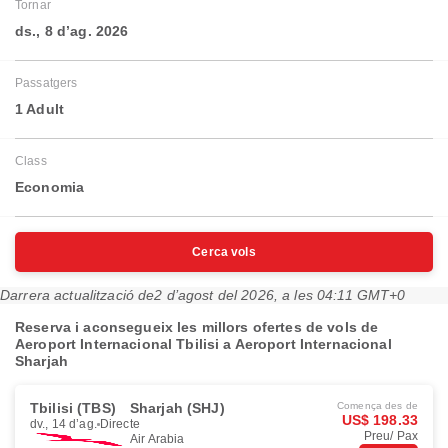
Tornar
ds., 8 d’ag. 2026
Passatgers
1 Adult
Class
Economia
Cerca vols
Darrera actualització de
2 d’agost del 2026, a les 04:11 GMT+0
Reserva i aconsegueix les millors ofertes de vols de
Aeroport Internacional Tbilisi a Aeroport Internacional
Sharjah
Tbilisi (TBS)
Sharjah (SHJ)
Comença des de
US$ 198.33
dv., 14 d’ag.
Directe
Preu/ Pax
Air Arabia