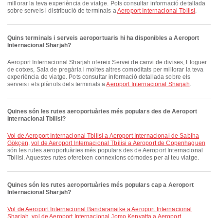
millorar la teva experiència de viatge. Pots consultar informació detallada
sobre serveis i distribució de terminals a
Aeroport Internacional Tbilisi
.
Quins terminals i serveis aeroportuaris hi ha disponibles a Aeroport
Internacional Sharjah?
Aeroport Internacional Sharjah ofereix Servei de canvi de divises, Lloguer
de cotxes, Sala de pregària i moltes altres comoditats per millorar la teva
experiència de viatge. Pots consultar informació detallada sobre els
serveis i els plànols dels terminals a
Aeroport Internacional Sharjah
.
Quines són les rutes aeroportuàries més populars des de Aeroport
Internacional Tbilisi?
vol de Aeroport Internacional Tbilisi a Aeroport Internacional de Sabiha
Gökçen
,
vol de Aeroport Internacional Tbilisi a Aeroport de Copenhaguen
són les rutes aeroportuàries més populars des de Aeroport Internacional
Tbilisi. Aquestes rutes ofereixen connexions còmodes per al teu viatge.
Quines són les rutes aeroportuàries més populars cap a Aeroport
Internacional Sharjah?
vol de Aeroport Internacional Bandaranaike a Aeroport Internacional
Sharjah
,
vol de Aeroport Internacional Jomo Kenyatta a Aeroport