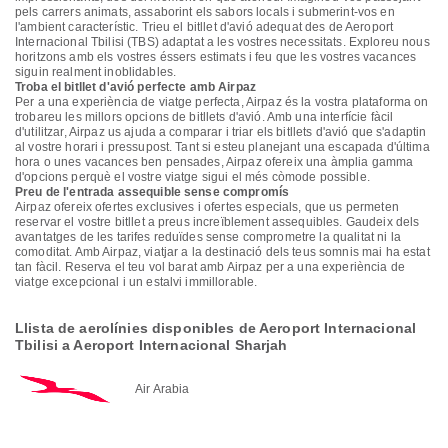
pels carrers animats, assaborint els sabors locals i submerint-vos en
l'ambient característic. Trieu el bitllet d'avió adequat des de Aeroport
Internacional Tbilisi (TBS) adaptat a les vostres necessitats. Exploreu nous
horitzons amb els vostres éssers estimats i feu que les vostres vacances
siguin realment inoblidables.
Troba el bitllet d'avió perfecte amb Airpaz
Per a una experiència de viatge perfecta, Airpaz és la vostra plataforma on
trobareu les millors opcions de bitllets d'avió. Amb una interfície fàcil
d'utilitzar, Airpaz us ajuda a comparar i triar els bitllets d'avió que s'adaptin
al vostre horari i pressupost. Tant si esteu planejant una escapada d'última
hora o unes vacances ben pensades, Airpaz ofereix una àmplia gamma
d'opcions perquè el vostre viatge sigui el més còmode possible.
Preu de l'entrada assequible sense compromís
Airpaz ofereix ofertes exclusives i ofertes especials, que us permeten
reservar el vostre bitllet a preus increïblement assequibles. Gaudeix dels
avantatges de les tarifes reduïdes sense comprometre la qualitat ni la
comoditat. Amb Airpaz, viatjar a la destinació dels teus somnis mai ha estat
tan fàcil. Reserva el teu vol barat amb Airpaz per a una experiència de
viatge excepcional i un estalvi immillorable.
Llista de aerolínies disponibles de Aeroport Internacional
Tbilisi a Aeroport Internacional Sharjah
Air Arabia