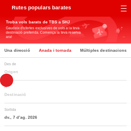
Rutes populars barates
Troba vols barats de TBS a SHJ
Gaudeix d'ofertes exclusives de vols a la teva
destinació preferida. Comença la teva reserva
ara!
Una direcció
Anada i tornada
Múltiples destinacions
Des de
Origen
A
Destinació
Sortida
dv., 7 d’ag. 2026