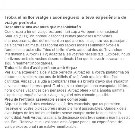
Troba el millor viatge i aconsegueix la teva experiència de
viatge perfecta
Descobreix una aventura que mai oblidaràs
Comenceu a fer un viatge extraordinari cap a Aeroport Internacional
Sharjah (SHJ), on podreu descobrir ciutats precioses amb vistes
impressionants, des del moment en què aterreu. Imagineu-vos passejant
pels carrers animats, assaborint els sabors locals i submerint-vos en
l'ambient característic. Trieu el bitllet d'avió adequat des de Trivandrum
International Airport (TRV) adaptat a les vostres necessitats. Exploreu nous
horitzons amb els vostres éssers estimats i feu que les vostres vacances
siguin realment inoblidables.
Troba el bitllet d'avió perfecte amb Airpaz
Per a una experiència de viatge perfecta, Airpaz és la vostra plataforma on
trobareu les millors opcions de bitllets d'avió. Amb una interfície fàcil
d'utilitzar, Airpaz us ajuda a comparar i triar els bitllets d'avió que s'adaptin
al vostre horari i pressupost. Tant si esteu planejant una escapada d'última
hora o unes vacances ben pensades, Airpaz ofereix una àmplia gamma
d'opcions perquè el vostre viatge sigui el més còmode possible.
Preu de l'entrada assequible sense compromís
Airpaz ofereix ofertes exclusives i ofertes especials, que us permeten
reservar el vostre bitllet a preus increïblement assequibles. Gaudeix dels
avantatges de les tarifes reduïdes sense comprometre la qualitat ni la
comoditat. Amb Airpaz, viatjar a la destinació dels teus somnis mai ha estat
tan fàcil. Reserva el teu vol barat amb Airpaz per a una experiència de
viatge excepcional i un estalvi immillorable.