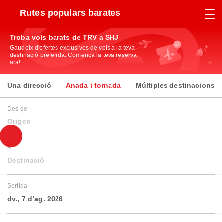
Rutes populars barates
Troba vols barats de TRV a SHJ
Gaudeix d'ofertes exclusives de vols a la teva
destinació preferida. Comença la teva reserva
ara!
Una direcció
Anada i tornada
Múltiples destinacions
Des de
Origen
A
Destinació
Sortida
dv., 7 d’ag. 2026