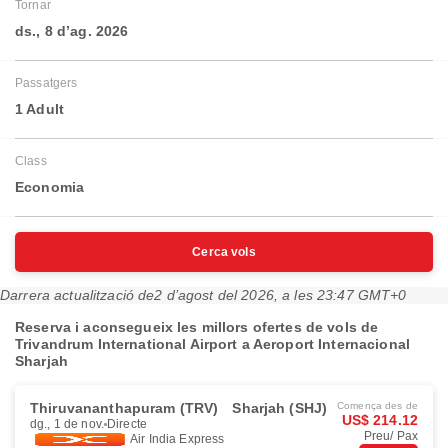
Tornar
ds., 8 d’ag. 2026
Passatgers
1 Adult
Class
Economia
Cerca vols
Darrera actualització de
2 d’agost del 2026, a les 23:47 GMT+0
Reserva i aconsegueix les millors ofertes de vols de
Trivandrum International Airport a Aeroport Internacional
Sharjah
Thiruvananthapuram (TRV)
Sharjah (SHJ)
Comença des de
US$ 214.12
dg., 1 de nov.
Directe
Preu/ Pax
Air India Express