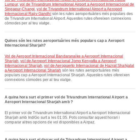
Lumpur
,
vol de Trivandrum International Airport a Aeroport Internacional de
Singapur-Changi
,
vol de Trivandrum International Airport a Aeroport
Internacional Rajiv Gandhi
són les rutes aeroportuàries més populars des
de Trivandrum International Airport. Aquestes rutes ofereixen connexions
còmodes per al teu viatge.
Quines són les rutes aeroportuàries més populars cap a Aeroport
Internacional Sharjah?
vol de Aeroport Internacional Bandaranaike a Aeroport Internacional
Sharjah
,
vol de Aeroport Internacional Jomo Kenyatta a Aeroport
Internacional Sharjah
,
vol de Aeropuerto Internacional de Hazrat Shahjalal
a Aeroport Internacional Sharjah
són les rutes aeroportuàries més
populars cap a Aeroport Internacional Sharjah. Aquestes rutes ofereixen
connexions còmodes per al teu viatge.
A quina hora surt el primer vol de Trivandrum International Airport a
Aeroport Internacional Sharjah amb ?
El primer vol de Trivandrum International Airport a Aeroport Internacional
Sharjah amb IndiGo surt a les 01:05. Pots consultar aquest horari i
comparar altres opcions de vol disponibles a Airpaz.
A quina hora surt el darrer vol de Trivandrum International Airport a