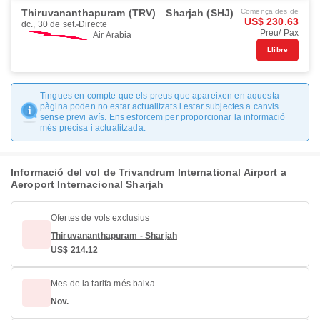
Thiruvananthapuram (TRV)
Sharjah (SHJ)
Comença des de
US$ 230.63
dc., 30 de set.
Directe
Preu/ Pax
Air Arabia
Llibre
Tingues en compte que els preus que apareixen en aquesta
pàgina poden no estar actualitzats i estar subjectes a canvis
sense previ avís. Ens esforcem per proporcionar la informació
més precisa i actualitzada.
Informació del vol de Trivandrum International Airport a
Aeroport Internacional Sharjah
Ofertes de vols exclusius
Thiruvananthapuram - Sharjah
US$ 214.12
Mes de la tarifa més baixa
Nov.