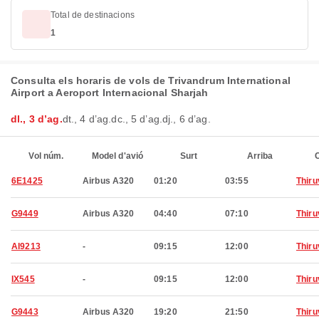
Total de destinacions
1
Consulta els horaris de vols de Trivandrum International
Airport a Aeroport Internacional Sharjah
dl., 3 d’ag.
dt., 4 d’ag.
dc., 5 d’ag.
dj., 6 d’ag.
Vol núm.
Model d'avió
Surt
Arriba
C
6E1425
Airbus A320
01:20
03:55
Thir
G9449
Airbus A320
04:40
07:10
Thir
AI9213
-
09:15
12:00
Thir
IX545
-
09:15
12:00
Thir
G9443
Airbus A320
19:20
21:50
Thir