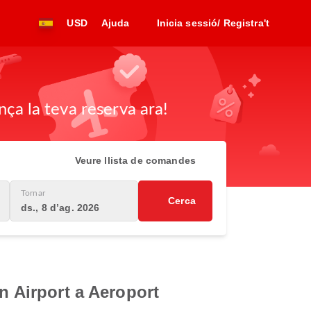
USD
Ajuda
Inicia sessió/ Registra't
nça la teva reserva ara!
Veure llista de comandes
Tornar
Cerca
ds., 8 d’ag. 2026
n Airport a Aeroport