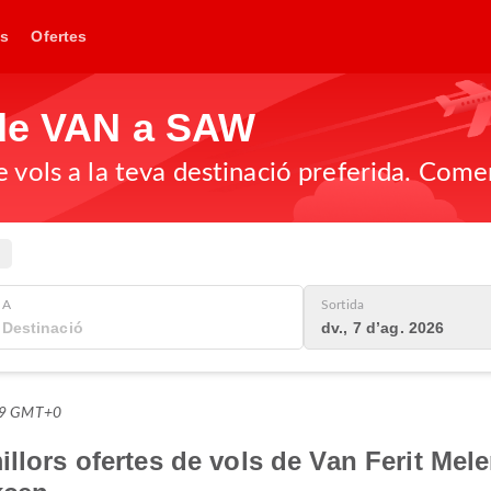
s
Ofertes
 de VAN a SAW
 vols a la teva destinació preferida. Come
A
Sortida
dv., 7 d’ag. 2026
0:59 GMT+0
llors ofertes de vols de Van Ferit Mele