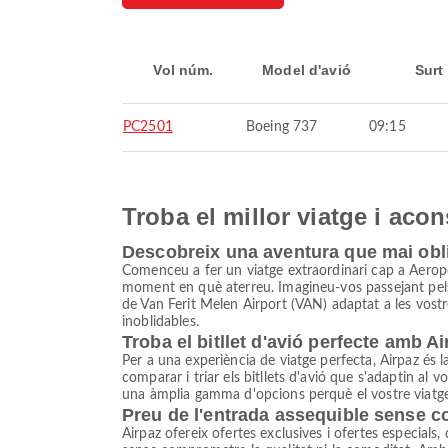
Vol núm.
Model d'avió
Surt
PC2501
Boeing 737
09:15
Troba el millor viatge i aco
Descobreix una aventura que mai obl
Comenceu a fer un viatge extraordinari cap a Aerop
moment en què aterreu. Imagineu-vos passejant pels ca
de Van Ferit Melen Airport (VAN) adaptat a les vostr
inoblidables.
Troba el bitllet d'avió perfecte amb A
Per a una experiència de viatge perfecta, Airpaz és la
comparar i triar els bitllets d'avió que s'adaptin al
una àmplia gamma d'opcions perquè el vostre viatge
Preu de l'entrada assequible sense 
Airpaz ofereix ofertes exclusives i ofertes especials