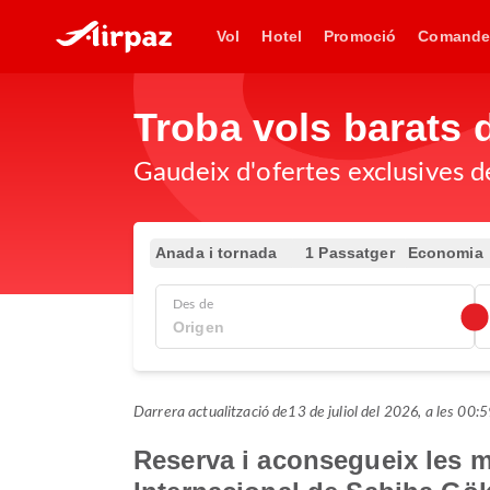
Vol
Hotel
Promoció
Comande
Troba vols barats
Gaudeix d'ofertes exclusives de
Anada i tornada
1 Passatger
Economia
Des de
Darrera actualització de
13 de juliol del 2026, a les 0
Reserva i aconsegueix les mi