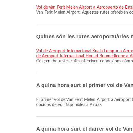
vol de Van Ferit Melen Airport a Aeropuerto de Est
Van Ferit Melen Airport. Aquestes rutes ofereixen c
Quines són les rutes aeroportuàries
vol de Aeroport Internacional Kuala Lumpur a Aero
de Aeroport Internacional Houari Boumedienne a A
Gökçen. Aquestes rutes ofereixen connexions còmode
A quina hora surt el primer vol de Va
El primer vol de Van Ferit Melen Airport a Aeroport Internacional de Sabiha Gökçen amb Pegasus Airlines surt a les 08:40. Pots consultar aquest horari i comparar altres
opcions de vol disponibles a Airpaz.
A quina hora surt el darrer vol de Va