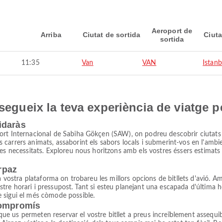
Aeroport de
Arriba
Ciutat de sortida
Ciuta
sortida
11:35
Van
VAN
Istanb
nsegueix la teva experiència de viatge p
idaràs
ort Internacional de Sabiha Gökçen (SAW), on podreu descobrir ciutats 
rrers animats, assaborint els sabors locals i submerint-vos en l'ambient
es necessitats. Exploreu nous horitzons amb els vostres éssers estimats 
irpaz
 vostra plataforma on trobareu les millors opcions de bitllets d'avió. Amb 
 vostre horari i pressupost. Tant si esteu planejant una escapada d'últim
 sigui el més còmode possible.
compromís
, que us permeten reservar el vostre bitllet a preus increïblement assequi