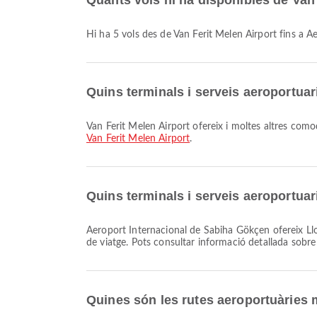
Quants vols hi ha disponibles de Van
Hi ha 5 vols des de Van Ferit Melen Airport fins a
Quins terminals i serveis aeroportuar
Van Ferit Melen Airport ofereix i moltes altres como
Van Ferit Melen Airport
.
Quins terminals i serveis aeroportua
Aeroport Internacional de Sabiha Gökçen ofereix Lloguer de cotxes, Servei bancari/caixer automàtic, Zona d'espera i moltes altres comoditats per millorar la teva experiència
de viatge. Pots consultar informació detallada sobre e
Quines són les rutes aeroportuàries 