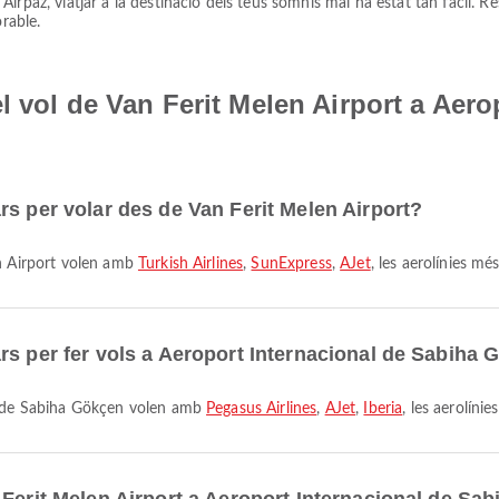
irpaz, viatjar a la destinació dels teus somnis mai ha estat tan fàcil. R
orable.
l vol de Van Ferit Melen Airport a Aero
rs per volar des de Van Ferit Melen Airport?
en Airport volen amb
Turkish Airlines
,
SunExpress
,
AJet
, les aerolínies m
rs per fer vols a Aeroport Internacional de Sabiha
al de Sabiha Gökçen volen amb
Pegasus Airlines
,
AJet
,
Iberia
, les aerolíni