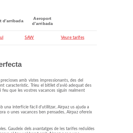
Aeroport
t d'arribada
d’arribada
ul
SAW
Veure tarifes
erfecta
precioses amb vistes impressionants, des del
 característic. Trieu el bitllet d'avió adequat des
i feu que les vostres vacances siguin realment
una interfície fàcil d'utilitzar, Airpaz us ajuda a
a hora o unes vacances ben pensades, Airpaz ofereix
bles. Gaudeix dels avantatges de les tarifes reduïdes