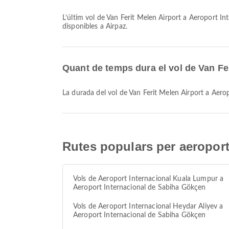
L’últim vol de Van Ferit Melen Airport a Aeroport Internacional de Sabiha Gökçen amb AJet surt a les 20:50. Pots consultar aquest horari i comparar altres opcions de vol
disponibles a Airpaz.
Quant de temps dura el vol de Van Fe
La durada del vol de Van Ferit Melen Airport a Ae
Rutes populars per aeroport
Vols de Aeroport Internacional Kuala Lumpur a
Aeroport Internacional de Sabiha Gökçen
Vols de Aeroport Internacional Heydar Aliyev a
Aeroport Internacional de Sabiha Gökçen