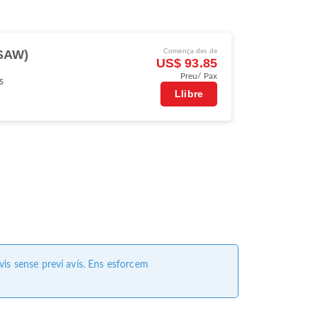
(SAW)
Comença des de
US$ 93.85
Preu/ Pax
s
Llibre
vis sense previ avís. Ens esforcem