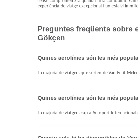
sense comprometre la qualitat ni la comoditat. Amb A
experiència de viatge excepcional i un estalvi immill
Preguntes freqüents sobre e
Gökçen
Quines aerolínies són les més popula
La majoria de viatgers que surten de Van Ferit Mel
Quines aerolínies són les més popula
La majoria de viatgers cap a Aeroport Internacion