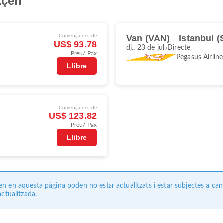
kçen
Comença des de
Van (VAN)
Istanbul 
US$ 93.78
dj., 23 de jul.
Directe
Preu/ Pax
Pegasus Airline
Llibre
Comença des de
US$ 123.82
Preu/ Pax
Llibre
 en aquesta pàgina poden no estar actualitzats i estar subjectes a can
ctualitzada.