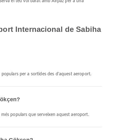
eserva el teu vol barat amb Airpaz per a una
port Internacional de Sabiha
és populars per a sortides des d’aquest aeroport.
 Gökçen?
es més populars que serveixen aquest aeroport.