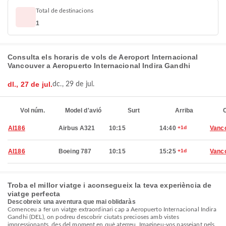
Total de destinacions
1
Consulta els horaris de vols de Aeroport Internacional
Vancouver a Aeropuerto Internacional Indira Gandhi
dl., 27 de jul.
dc., 29 de jul.
Vol núm.
Model d'avió
Surt
Arriba
C
AI186
Airbus A321
10:15
14:40
+1d
Vanc
AI186
Boeing 787
10:15
15:25
+1d
Vanc
Troba el millor viatge i aconsegueix la teva experiència de
viatge perfecta
Descobreix una aventura que mai oblidaràs
Comenceu a fer un viatge extraordinari cap a Aeropuerto Internacional Indira
Gandhi (DEL), on podreu descobrir ciutats precioses amb vistes
impressionants, des del moment en què aterreu. Imagineu-vos passejant pels