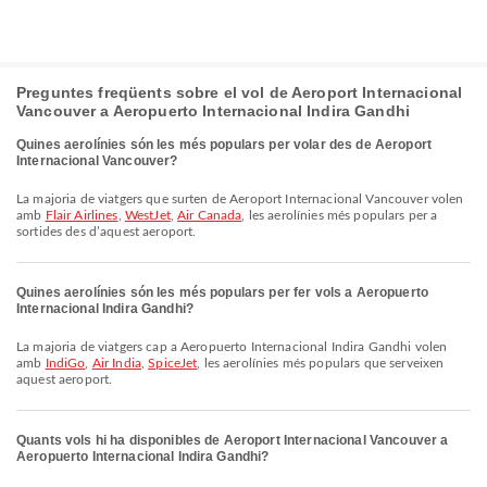
Preguntes freqüents sobre el vol de Aeroport Internacional
Vancouver a Aeropuerto Internacional Indira Gandhi
Quines aerolínies són les més populars per volar des de Aeroport
Internacional Vancouver?
La majoria de viatgers que surten de Aeroport Internacional Vancouver volen
amb
Flair Airlines
,
WestJet
,
Air Canada
, les aerolínies més populars per a
sortides des d’aquest aeroport.
Quines aerolínies són les més populars per fer vols a Aeropuerto
Internacional Indira Gandhi?
La majoria de viatgers cap a Aeropuerto Internacional Indira Gandhi volen
amb
IndiGo
,
Air India
,
SpiceJet
, les aerolínies més populars que serveixen
aquest aeroport.
Quants vols hi ha disponibles de Aeroport Internacional Vancouver a
Aeropuerto Internacional Indira Gandhi?