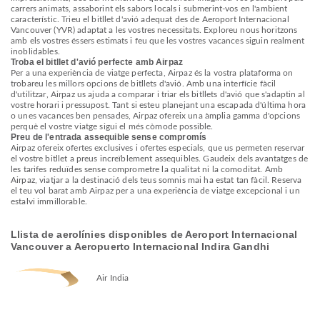
carrers animats, assaborint els sabors locals i submerint-vos en l'ambient
característic. Trieu el bitllet d'avió adequat des de Aeroport Internacional
Vancouver (YVR) adaptat a les vostres necessitats. Exploreu nous horitzons
amb els vostres éssers estimats i feu que les vostres vacances siguin realment
inoblidables.
Troba el bitllet d'avió perfecte amb Airpaz
Per a una experiència de viatge perfecta, Airpaz és la vostra plataforma on
trobareu les millors opcions de bitllets d'avió. Amb una interfície fàcil
d'utilitzar, Airpaz us ajuda a comparar i triar els bitllets d'avió que s'adaptin al
vostre horari i pressupost. Tant si esteu planejant una escapada d'última hora
o unes vacances ben pensades, Airpaz ofereix una àmplia gamma d'opcions
perquè el vostre viatge sigui el més còmode possible.
Preu de l'entrada assequible sense compromís
Airpaz ofereix ofertes exclusives i ofertes especials, que us permeten reservar
el vostre bitllet a preus increïblement assequibles. Gaudeix dels avantatges de
les tarifes reduïdes sense comprometre la qualitat ni la comoditat. Amb
Airpaz, viatjar a la destinació dels teus somnis mai ha estat tan fàcil. Reserva
el teu vol barat amb Airpaz per a una experiència de viatge excepcional i un
estalvi immillorable.
Llista de aerolínies disponibles de Aeroport Internacional
Vancouver a Aeropuerto Internacional Indira Gandhi
Air India