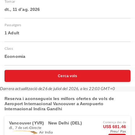
Tornar
dt., 11 d’ag. 2026
Passatgers
1 Adult
Class
Economia
Cerca vols
Darrera actualització de
26 de juliol del 2026, a les 22:03 GMT+0
Reserva i aconsegueix les millors ofertes de vols de
Aeroport Internacional Vancouver a Aeropuerto
Internacional Indira Gandhi
Vancouver (YVR)
New Delhi (DEL)
Comença des de
US$ 681.46
dl., 7 de set.
Directe
Preu/ Pax
Air India