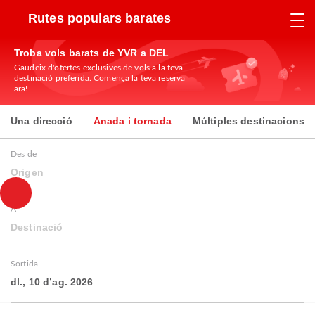
Rutes populars barates
Troba vols barats de YVR a DEL
Gaudeix d'ofertes exclusives de vols a la teva
destinació preferida. Comença la teva reserva
ara!
Una direcció
Anada i tornada
Múltiples destinacions
Des de
Origen
A
Destinació
Sortida
dl., 10 d’ag. 2026