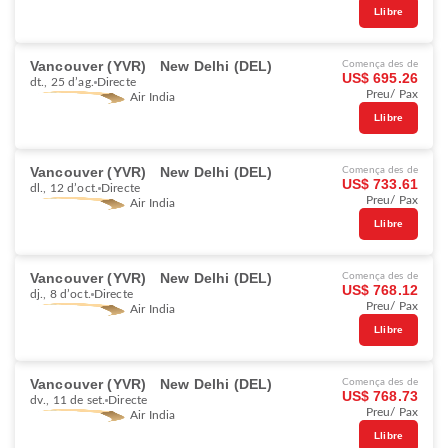
Llibre
Vancouver (YVR)
New Delhi (DEL)
Comença des de
US$ 695.26
dt., 25 d’ag.
Directe
Preu/ Pax
Air India
Llibre
Vancouver (YVR)
New Delhi (DEL)
Comença des de
US$ 733.61
dl., 12 d’oct.
Directe
Preu/ Pax
Air India
Llibre
Vancouver (YVR)
New Delhi (DEL)
Comença des de
US$ 768.12
dj., 8 d’oct.
Directe
Preu/ Pax
Air India
Llibre
Vancouver (YVR)
New Delhi (DEL)
Comença des de
US$ 768.73
dv., 11 de set.
Directe
Preu/ Pax
Air India
Llibre