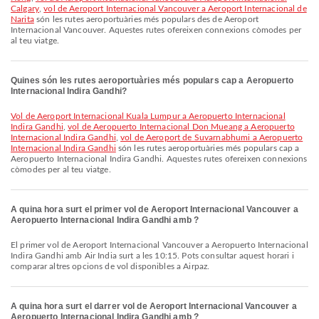
Calgary
,
vol de Aeroport Internacional Vancouver a Aeroport Internacional de
Narita
són les rutes aeroportuàries més populars des de Aeroport
Internacional Vancouver. Aquestes rutes ofereixen connexions còmodes per
al teu viatge.
Quines són les rutes aeroportuàries més populars cap a Aeropuerto
Internacional Indira Gandhi?
vol de Aeroport Internacional Kuala Lumpur a Aeropuerto Internacional
Indira Gandhi
,
vol de Aeropuerto Internacional Don Mueang a Aeropuerto
Internacional Indira Gandhi
,
vol de Aeroport de Suvarnabhumi a Aeropuerto
Internacional Indira Gandhi
són les rutes aeroportuàries més populars cap a
Aeropuerto Internacional Indira Gandhi. Aquestes rutes ofereixen connexions
còmodes per al teu viatge.
A quina hora surt el primer vol de Aeroport Internacional Vancouver a
Aeropuerto Internacional Indira Gandhi amb ?
El primer vol de Aeroport Internacional Vancouver a Aeropuerto Internacional
Indira Gandhi amb Air India surt a les 10:15. Pots consultar aquest horari i
comparar altres opcions de vol disponibles a Airpaz.
A quina hora surt el darrer vol de Aeroport Internacional Vancouver a
Aeropuerto Internacional Indira Gandhi amb ?