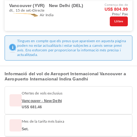
Vancouver (YVR)
New Delhi (DEL)
Comença des de
US$ 804.99
dt., 15 de set.
Directe
Preu/ Pax
Air India
Llibre
Tingues en compte que els preus que apareixen en aquesta pàgina
poden no estar actualitzats i estar subjectes a canvis sense previ
avís. Ens esforcem per proporcionar la informació més precisa i
actualitzada.
Informació del vol de Aeroport Internacional Vancouver a
Aeropuerto Internacional Indira Gandhi
Ofertes de vols exclusius
Vancouver - New Delhi
US$ 681.46
Mes de la tarifa més baixa
Set.