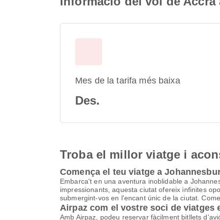
Informació del vol de Accr
Mes de la tarifa més baixa
Des.
Troba el millor viatge i aco
Comença el teu viatge a Johannesbu
Embarca't en una aventura inoblidable a Johannesbu
impressionants, aquesta ciutat ofereix infinites op
submergint-vos en l'encant únic de la ciutat. Comenc
Airpaz com el vostre soci de viatges
Amb Airpaz, podeu reservar fàcilment bitllets d'a