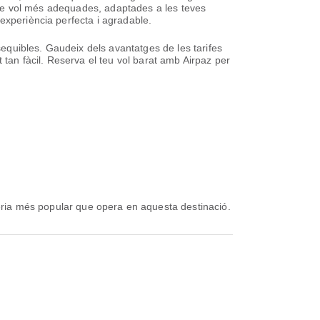
ns de vol més adequades, adaptades a les teves
experiència perfecta i agradable.
ssequibles. Gaudeix dels avantatges de les tarifes
 tan fàcil. Reserva el teu vol barat amb Airpaz per
èria més popular que opera en aquesta destinació.