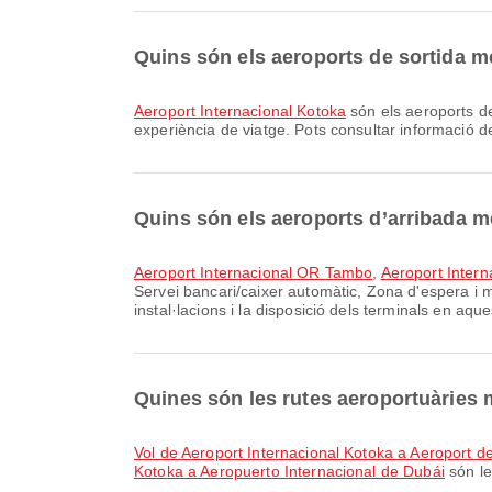
Quins són els aeroports de sortida m
Aeroport Internacional Kotoka
són els aeroports de
experiència de viatge. Pots consultar informació det
Quins són els aeroports d’arribada 
Aeroport Internacional OR Tambo
,
Aeroport Intern
Servei bancari/caixer automàtic, Zona d'espera i mo
instal·lacions i la disposició dels terminals en aqu
Quines són les rutes aeroportuàries
vol de Aeroport Internacional Kotoka a Aeroport 
Kotoka a Aeropuerto Internacional de Dubái
són le