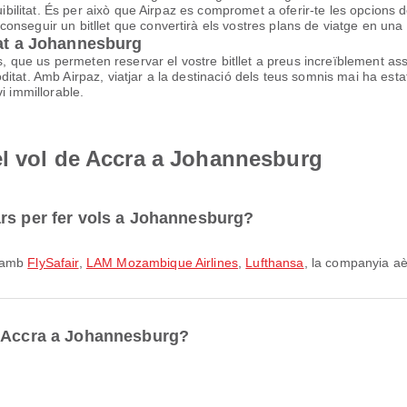
equibilitat. És per això que Airpaz es compromet a oferir-te les opcio
nseguir un bitllet que convertirà els vostres plans de viatge en una 
rat a Johannesburg
ls, que us permeten reservar el vostre bitllet a preus increïblement a
tat. Amb Airpaz, viatjar a la destinació dels teus somnis mai ha estat
i immillorable.
el vol de Accra a Johannesburg
rs per fer vols a Johannesburg?
n amb
FlySafair
,
LAM Mozambique Airlines
,
Lufthansa
, la companyia a
e Accra a Johannesburg?