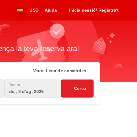
USD
Ajuda
Inicia sessió/ Registra't
ença la teva reserva ara!
Veure llista de comandes
Tornar
Cerca
ds., 8 d’ag. 2026