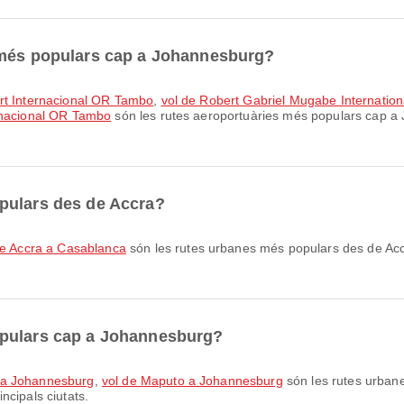
 més populars cap a Johannesburg?
ort Internacional OR Tambo
,
vol de Robert Gabriel Mugabe Internation
ernacional OR Tambo
són les rutes aeroportuàries més populars cap a
pulars des de Accra?
de Accra a Casablanca
són les rutes urbanes més populars des de Ac
opulars cap a Johannesburg?
 a Johannesburg
,
vol de Maputo a Johannesburg
són les rutes urban
ncipals ciutats.