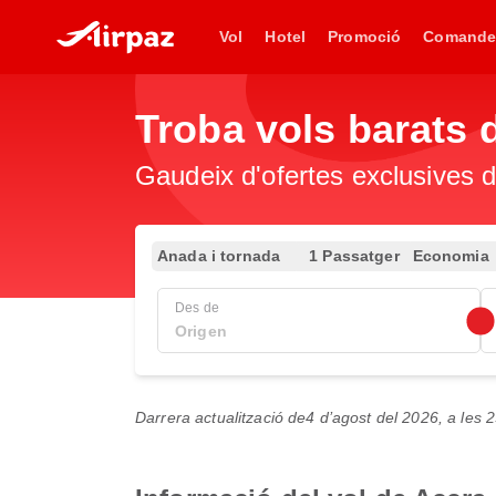
Vol
Hotel
Promoció
Comande
Troba vols barats
Gaudeix d'ofertes exclusives d
Anada i tornada
1 Passatger
Economia
Des de
Darrera actualització de
4 d’agost del 2026, a les