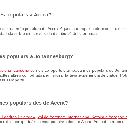
és populars a Accra?
 sortida més populars de Accra. Aquests aeroports ofereixen Taxi i mol
allada sobre els serveis i la distribució dels terminals.
més populars a Johannesburg?
acional Lanseria
són els aeroports d’arribada més populars de Johan
ltes altres comoditats per millorar la teva experiència de viatge. Pot
ests aeroports.
 més populars des de Accra?
de Londres Heathrow
,
vol de Aeroport Internacional Kotoka a Aeroport
s rutes aeroportuàries més populars des de Accra. Aquestes rutes of