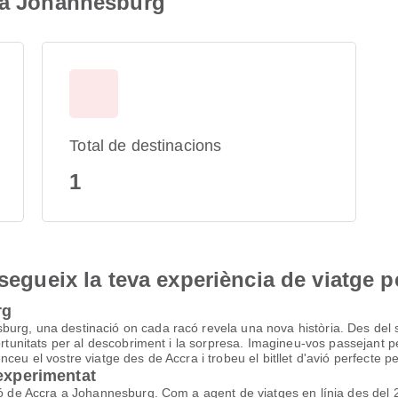
a a Johannesburg
Total de destinacions
1
nsegueix la teva experiència de viatge p
rg
rg, una destinació on cada racó revela una nova història. Des del seu
ortunitats per al descobriment i la sorpresa. Imagineu-vos passejant pel
eu el vostre viatge des de Accra i trobeu el bitllet d'avió perfecte pe
 experimentat
vió de Accra a Johannesburg. Com a agent de viatges en línia des de