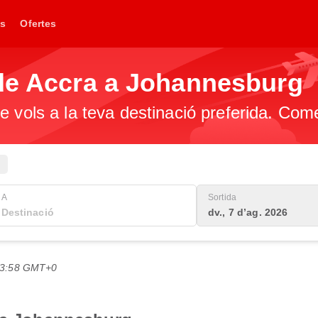
s
Ofertes
 de Accra a Johannesburg
e vols a la teva destinació preferida. Com
A
Sortida
dv., 7 d’ag. 2026
 23:58 GMT+0