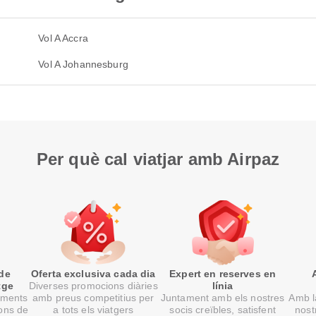
Vol A Accra
Vol A Johannesburg
Per què cal viatjar amb Airpaz
 de
Oferta exclusiva cada dia
Expert en reserves en
tge
Diverses promocions diàries
línia
oments
amb preus competitius per
Juntament amb els nostres
Amb la
ons de
a tots els viatgers
socis creïbles, satisfent
nost