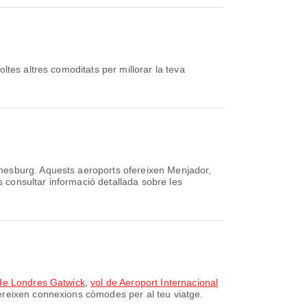
tes altres comoditats per millorar la teva
nesburg. Aquests aeroports ofereixen Menjador,
s consultar informació detallada sobre les
 de Londres Gatwick
,
vol de Aeroport Internacional
ereixen connexions còmodes per al teu viatge.