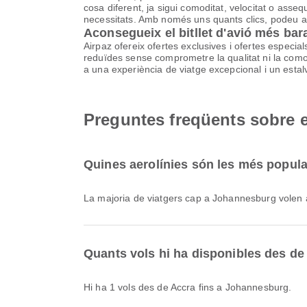
cosa diferent, ja sigui comoditat, velocitat o ass
necessitats. Amb només uns quants clics, podeu aco
Aconsegueix el bitllet d'avió més ba
Airpaz ofereix ofertes exclusives i ofertes especia
reduïdes sense comprometre la qualitat ni la comodi
a una experiència de viatge excepcional i un estalv
Preguntes freqüents sobre 
Quines aerolínies són les més popula
La majoria de viatgers cap a Johannesburg vole
Quants vols hi ha disponibles des d
Hi ha 1 vols des de Accra fins a Johannesburg.