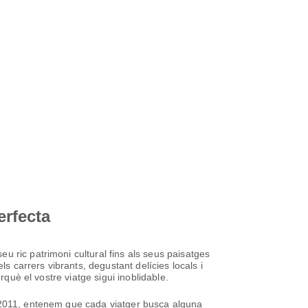
erfecta
 ric patrimoni cultural fins als seus paisatges
s carrers vibrants, degustant delícies locals i
rquè el vostre viatge sigui inoblidable.
l 2011, entenem que cada viatger busca alguna