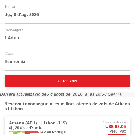
Tornar
dg., 9 d’ag. 2026
Passatgers
1 Adult
Class
Economia
Cerca vols
Darrera actualització de
6 d’agost del 2026, a les 18:58 GMT+0
Reserva i aconsegueix les millors ofertes de vols de Athens
a Lisbon
Athens (ATH)
Lisbon (LIS)
Comença des de
US$ 98.05
dj., 29 d’oct.
Directe
Preu/ Pax
TAP Air Portugal