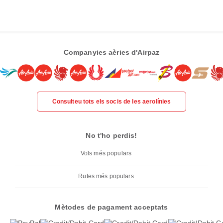
Companyies aèries d'Airpaz
Consulteu tots els socis de les aerolínies
No t'ho perdis!
Vols més populars
Rutes més populars
Mètodes de pagament acceptats