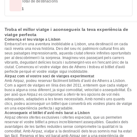
Total de destinacions
1
Troba el millor viatge i aconsegueix la teva experiència de
viatge perfecta
Comença el teu viatge a Lisbon
Embarca't en una aventura inoblidable a Lisbon, una destinació on cada
racó revela una nova història. Des del seu ric patrimoni cultural fins als
seus paisatges impressionants, aquesta ciutat ofereix infinites oportunitats
per al descobriment i la sorpresa. Imagineu-vos passejant pels carrers
vibrants, degustant delícies locals i submergint-vos en l'encant únic de la
ciutat. Comenceu el vostre viatge des de Athens i trobeu el bitllet d'avió
perfecte perquè el vostre viatge sigui inoblidable.
Airpaz com el vostre soci de viatges experimentat
Amb Airpaz, podeu reservar fàcilment bitllets d'avió de Athens a Lisbon.
Com a agent de viatges en línia des del 2011, entenem que cada viatger
busca alguna cosa diferent, ja sigui comoditat, velocitat o assequibilitat. És
per això que Airpaz es compromet a oferir-te les opcions de vol més
adequades, adaptades a les teves necessitats. Amb només uns quants
clics, podeu aconseguir un bitllet que convertirà els vostres plans de viatge
en una experiència perfecta i agradable.
Aconsegueix el bitllet d'avió més barat a Lisbon
Airpaz ofereix ofertes exclusives i ofertes especials, que us permeten
reservar el vostre bitllet a preus increïblement assequibles. Gaudeix dels
avantatges de les tarifes reduïdes sense comprometre la qualitat ni la
comoditat. Amb Airpaz, viatjar a la destinació dels teus somnis mai ha estat
tan fàcil. Reserva el teu vol barat amb Airpaz per a una experiència de