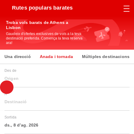
Rutes populars barates
Troba vols barats de Athens a
Lisbon
Gaudeix d'ofertes exclusives de vols a la teva
destinació preferida. Comença la teva reserva
ara!
Una direcció
Anada i tornada
Múltiples destinacions
Des de
Origen
A
Destinació
Sortida
ds., 8 d’ag. 2026