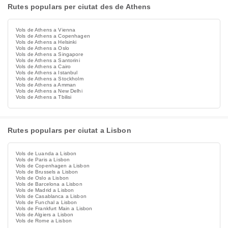
Rutes populars per ciutat des de Athens
Vols de Athens a Vienna
Vols de Athens a Copenhagen
Vols de Athens a Helsinki
Vols de Athens a Oslo
Vols de Athens a Singapore
Vols de Athens a Santorini
Vols de Athens a Cairo
Vols de Athens a Istanbul
Vols de Athens a Stockholm
Vols de Athens a Amman
Vols de Athens a New Delhi
Vols de Athens a Tbilisi
Rutes populars per ciutat a Lisbon
Vols de Luanda a Lisbon
Vols de Paris a Lisbon
Vols de Copenhagen a Lisbon
Vols de Brussels a Lisbon
Vols de Oslo a Lisbon
Vols de Barcelona a Lisbon
Vols de Madrid a Lisbon
Vols de Casablanca a Lisbon
Vols de Funchal a Lisbon
Vols de Frankfurt Main a Lisbon
Vols de Algiers a Lisbon
Vols de Rome a Lisbon