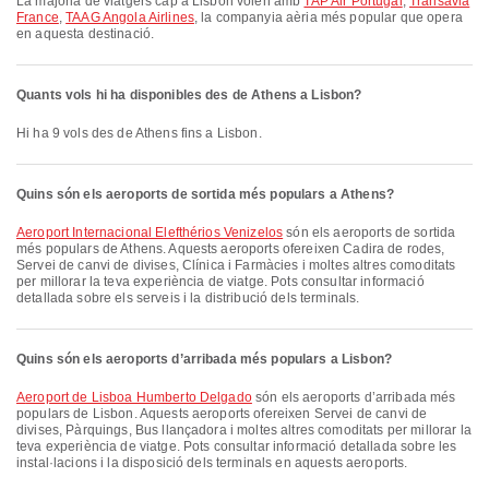
La majoria de viatgers cap a Lisbon volen amb
TAP Air Portugal
,
Transavia
France
,
TAAG Angola Airlines
, la companyia aèria més popular que opera
en aquesta destinació.
Quants vols hi ha disponibles des de Athens a Lisbon?
Hi ha 9 vols des de Athens fins a Lisbon.
Quins són els aeroports de sortida més populars a Athens?
Aeroport Internacional Elefthérios Venizelos
són els aeroports de sortida
més populars de Athens. Aquests aeroports ofereixen Cadira de rodes,
Servei de canvi de divises, Clínica i Farmàcies i moltes altres comoditats
per millorar la teva experiència de viatge. Pots consultar informació
detallada sobre els serveis i la distribució dels terminals.
Quins són els aeroports d’arribada més populars a Lisbon?
Aeroport de Lisboa Humberto Delgado
són els aeroports d’arribada més
populars de Lisbon. Aquests aeroports ofereixen Servei de canvi de
divises, Pàrquings, Bus llançadora i moltes altres comoditats per millorar la
teva experiència de viatge. Pots consultar informació detallada sobre les
instal·lacions i la disposició dels terminals en aquests aeroports.