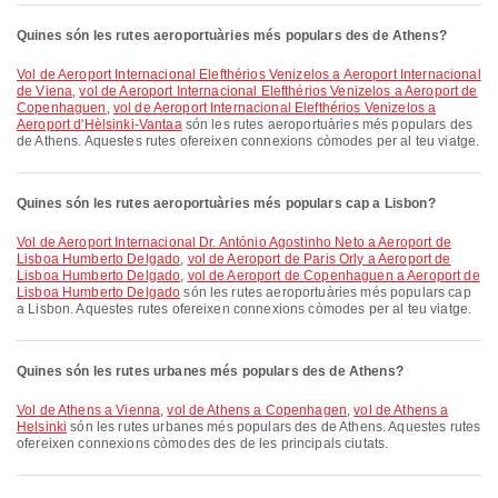
Quines són les rutes aeroportuàries més populars des de Athens?
vol de Aeroport Internacional Elefthérios Venizelos a Aeroport Internacional
de Viena
,
vol de Aeroport Internacional Elefthérios Venizelos a Aeroport de
Copenhaguen
,
vol de Aeroport Internacional Elefthérios Venizelos a
Aeroport d'Hèlsinki-Vantaa
són les rutes aeroportuàries més populars des
de Athens. Aquestes rutes ofereixen connexions còmodes per al teu viatge.
Quines són les rutes aeroportuàries més populars cap a Lisbon?
vol de Aeroport Internacional Dr. António Agostinho Neto a Aeroport de
Lisboa Humberto Delgado
,
vol de Aeroport de Paris Orly a Aeroport de
Lisboa Humberto Delgado
,
vol de Aeroport de Copenhaguen a Aeroport de
Lisboa Humberto Delgado
són les rutes aeroportuàries més populars cap
a Lisbon. Aquestes rutes ofereixen connexions còmodes per al teu viatge.
Quines són les rutes urbanes més populars des de Athens?
vol de Athens a Vienna
,
vol de Athens a Copenhagen
,
vol de Athens a
Helsinki
són les rutes urbanes més populars des de Athens. Aquestes rutes
ofereixen connexions còmodes des de les principals ciutats.