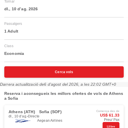
Tornar
dl., 10 d’ag. 2026
Passatgers
1 Adult
Class
Economia
Cerca vols
Darrera actualització de
6 d’agost del 2026, a les 22:02 GMT+0
Reserva i aconsegueix les millors ofertes de vols de Athens
a Sofia
Athens (ATH)
Sofia (SOF)
Comença des de
US$ 61.33
dl., 10 d’ag.
Directe
Preu/ Pax
Aegean Airlines
Llibre