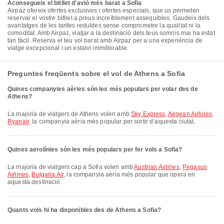
Aconsegueix el bitllet d'avió més barat a Sofia
Airpaz ofereix ofertes exclusives i ofertes especials, que us permeten
reservar el vostre bitllet a preus increïblement assequibles. Gaudeix dels
avantatges de les tarifes reduïdes sense comprometre la qualitat ni la
comoditat. Amb Airpaz, viatjar a la destinació dels teus somnis mai ha estat
tan fàcil. Reserva el teu vol barat amb Airpaz per a una experiència de
viatge excepcional i un estalvi immillorable.
Preguntes freqüents sobre el vol de Athens a Sofia
Quines companyies aèries són les més populars per volar des de
Athens?
La majoria de viatgers de Athens volen amb
Sky Express
,
Aegean Airlines
,
Ryanair
, la companyia aèria més popular per sortir d’aquesta ciutat.
Quines aerolínies són les més populars per fer vols a Sofia?
La majoria de viatgers cap a Sofia volen amb
Austrian Airlines
,
Pegasus
Airlines
,
Bulgaria Air
, la companyia aèria més popular que opera en
aquesta destinació.
Quants vols hi ha disponibles des de Athens a Sofia?