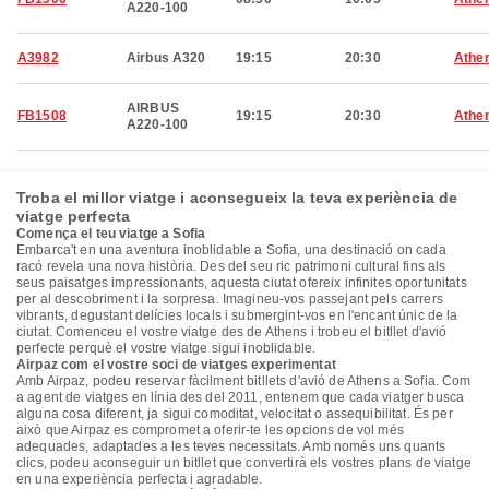
A220-100
A3982
Airbus A320
19:15
20:30
Athe
AIRBUS
FB1508
19:15
20:30
Athe
A220-100
Troba el millor viatge i aconsegueix la teva experiència de
viatge perfecta
Comença el teu viatge a Sofia
Embarca't en una aventura inoblidable a Sofia, una destinació on cada
racó revela una nova història. Des del seu ric patrimoni cultural fins als
seus paisatges impressionants, aquesta ciutat ofereix infinites oportunitats
per al descobriment i la sorpresa. Imagineu-vos passejant pels carrers
vibrants, degustant delícies locals i submergint-vos en l'encant únic de la
ciutat. Comenceu el vostre viatge des de Athens i trobeu el bitllet d'avió
perfecte perquè el vostre viatge sigui inoblidable.
Airpaz com el vostre soci de viatges experimentat
Amb Airpaz, podeu reservar fàcilment bitllets d'avió de Athens a Sofia. Com
a agent de viatges en línia des del 2011, entenem que cada viatger busca
alguna cosa diferent, ja sigui comoditat, velocitat o assequibilitat. És per
això que Airpaz es compromet a oferir-te les opcions de vol més
adequades, adaptades a les teves necessitats. Amb només uns quants
clics, podeu aconseguir un bitllet que convertirà els vostres plans de viatge
en una experiència perfecta i agradable.