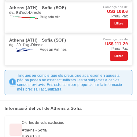
Athens (ATH)
Sofia (SOF)
Comença des de
US$ 109.6
dv., 9 d’oct.
Directe
Preu/ Pax
Bulgaria Air
Llibre
Athens (ATH)
Sofia (SOF)
Comença des de
US$ 111.29
dg., 30 d’ag.
Directe
Preu/ Pax
Aegean Airlines
Llibre
Tingues en compte que els preus que apareixen en aquesta
pàgina poden no estar actualitzats i estar subjectes a canvis
sense previ avís. Ens esforcem per proporcionar la informació
més precisa i actualitzada.
Informació del vol de Athens a Sofia
Ofertes de vols exclusius
Athens - Sofia
US$ 61.33