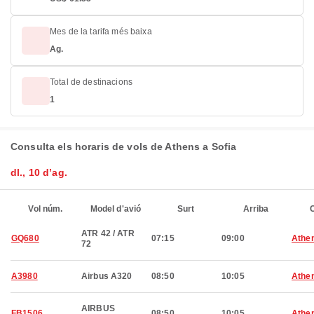
Mes de la tarifa més baixa
Ag.
Total de destinacions
1
Consulta els horaris de vols de Athens a Sofia
dl., 10 d’ag.
Vol núm.
Model d'avió
Surt
Arriba
C
ATR 42 / ATR
GQ680
07:15
09:00
Athe
72
A3980
Airbus A320
08:50
10:05
Athe
AIRBUS
FB1506
08:50
10:05
Athe