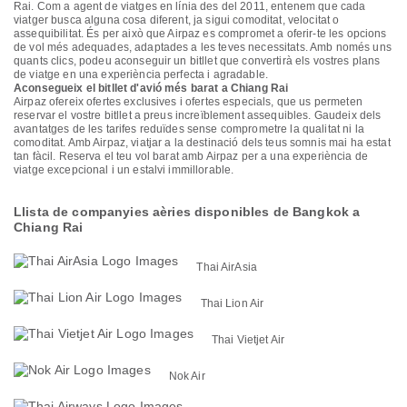
Rai. Com a agent de viatges en línia des del 2011, entenem que cada
viatger busca alguna cosa diferent, ja sigui comoditat, velocitat o
assequibilitat. És per això que Airpaz es compromet a oferir-te les opcions
de vol més adequades, adaptades a les teves necessitats. Amb només uns
quants clics, podeu aconseguir un bitllet que convertirà els vostres plans
de viatge en una experiència perfecta i agradable.
Aconsegueix el bitllet d'avió més barat a Chiang Rai
Airpaz ofereix ofertes exclusives i ofertes especials, que us permeten
reservar el vostre bitllet a preus increïblement assequibles. Gaudeix dels
avantatges de les tarifes reduïdes sense comprometre la qualitat ni la
comoditat. Amb Airpaz, viatjar a la destinació dels teus somnis mai ha estat
tan fàcil. Reserva el teu vol barat amb Airpaz per a una experiència de
viatge excepcional i un estalvi immillorable.
Llista de companyies aèries disponibles de Bangkok a
Chiang Rai
Thai AirAsia
Thai Lion Air
Thai Vietjet Air
Nok Air