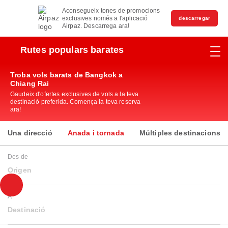
Aconsegueix tones de promocions
exclusives només a l'aplicació
descarregar
Airpaz. Descarrega ara!
Rutes populars barates
Troba vols barats de Bangkok a
Chiang Rai
Gaudeix d'ofertes exclusives de vols a la teva
destinació preferida. Comença la teva reserva
ara!
Una direcció
Anada i tornada
Múltiples destinacions
Des de
Origen
A
Destinació