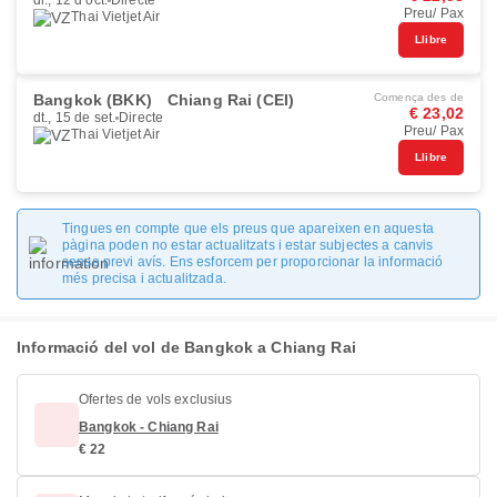
dl., 12 d’oct.
Directe
Preu/ Pax
Thai Vietjet Air
Llibre
Bangkok (BKK)
Chiang Rai (CEI)
Comença des de
€ 23,02
dt., 15 de set.
Directe
Preu/ Pax
Thai Vietjet Air
Llibre
Tingues en compte que els preus que apareixen en aquesta
pàgina poden no estar actualitzats i estar subjectes a canvis
sense previ avís. Ens esforcem per proporcionar la informació
més precisa i actualitzada.
Informació del vol de Bangkok a Chiang Rai
Ofertes de vols exclusius
Bangkok - Chiang Rai
€ 22