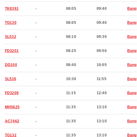
TK8391
-
08:05
09:40
Bang
TG130
-
08:05
09:40
Bang
SL532
-
08:10
09:30
Bang
FD3201
-
08:25
09:50
Bang
DD100
-
08:40
10:05
Bang
SL536
-
10:30
11:55
Bang
FD3209
-
11:15
12:40
Bang
MH5625
-
11:35
13:10
Bang
AC7462
-
11:35
13:10
Bang
TG132
-
11:35
13:10
Bang