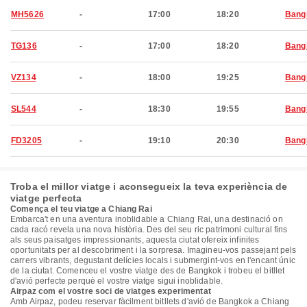
MH5626
-
17:00
18:20
Bang
TG136
-
17:00
18:20
Bang
VZ134
-
18:00
19:25
Bang
SL544
-
18:30
19:55
Bang
FD3205
-
19:10
20:30
Bang
Troba el millor viatge i aconsegueix la teva experiència de
viatge perfecta
Comença el teu viatge a Chiang Rai
Embarca't en una aventura inoblidable a Chiang Rai, una destinació on
cada racó revela una nova història. Des del seu ric patrimoni cultural fins
als seus paisatges impressionants, aquesta ciutat ofereix infinites
oportunitats per al descobriment i la sorpresa. Imagineu-vos passejant pels
carrers vibrants, degustant delícies locals i submergint-vos en l'encant únic
de la ciutat. Comenceu el vostre viatge des de Bangkok i trobeu el bitllet
d'avió perfecte perquè el vostre viatge sigui inoblidable.
Airpaz com el vostre soci de viatges experimentat
Amb Airpaz, podeu reservar fàcilment bitllets d'avió de Bangkok a Chiang