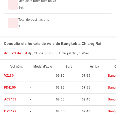
Mes de la tarifa més baixa
Set.
Total de destinacions
1
Consulta els horaris de vols de Bangkok a Chiang Rai
dc., 29 de jul.
dj., 30 de jul.
dv., 31 de jul.
ds., 1 d’ag.
Vol núm.
Model d'avió
Surt
Arriba
C
VZ130
-
06:30
07:55
Bang
FD4150
-
06:35
07:55
Bang
AC7463
-
08:05
09:40
Bang
BR3422
-
08:05
09:40
Bang