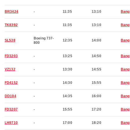
BR3424
-
11:35
13:10
Bang
TK8392
-
11:35
13:10
Bang
Boeing 737-
SL538
12:35
14:00
Bang
800
FD3203
-
13:25
14:50
Bang
VZ132
-
13:30
14:55
Bang
FD4152
-
14:30
15:55
Bang
DD104
-
14:35
16:00
Bang
FD3207
-
15:55
17:20
Bang
LH9710
-
17:00
18:20
Bang