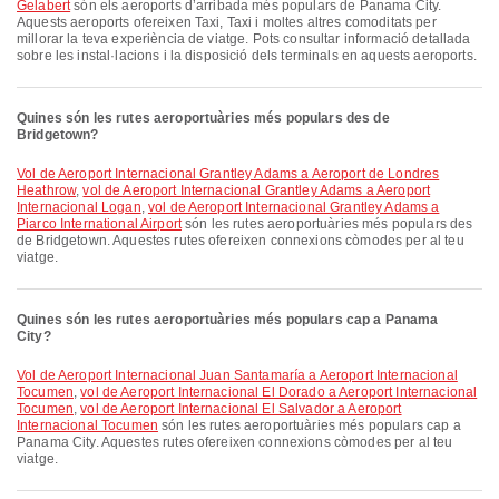
Gelabert
són els aeroports d’arribada més populars de Panama City.
Aquests aeroports ofereixen Taxi, Taxi i moltes altres comoditats per
millorar la teva experiència de viatge. Pots consultar informació detallada
sobre les instal·lacions i la disposició dels terminals en aquests aeroports.
Quines són les rutes aeroportuàries més populars des de
Bridgetown?
vol de Aeroport Internacional Grantley Adams a Aeroport de Londres
Heathrow
,
vol de Aeroport Internacional Grantley Adams a Aeroport
Internacional Logan
,
vol de Aeroport Internacional Grantley Adams a
Piarco International Airport
són les rutes aeroportuàries més populars des
de Bridgetown. Aquestes rutes ofereixen connexions còmodes per al teu
viatge.
Quines són les rutes aeroportuàries més populars cap a Panama
City?
vol de Aeroport Internacional Juan Santamaría a Aeroport Internacional
Tocumen
,
vol de Aeroport Internacional El Dorado a Aeroport Internacional
Tocumen
,
vol de Aeroport Internacional El Salvador a Aeroport
Internacional Tocumen
són les rutes aeroportuàries més populars cap a
Panama City. Aquestes rutes ofereixen connexions còmodes per al teu
viatge.