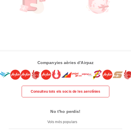
Companyies aèries d'Airpaz
Consulteu tots els socis de les aerolínies
No t'ho perdis!
Vols més populars