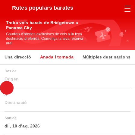
Rutes populars barates
Troba vols barats de Bridgetown a
Panama City
Gaudeix d'ofertes exclusives de vols a la teva
destinació preferida. Comença la teva reserva
ara!
Una direcció
Anada i tornada
Múltiples destinacions
Des de
Origen
A
Destinació
Sortida
dl., 10 d’ag. 2026