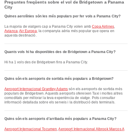
Preguntes freqüents sobre el vol de Bridgetown a Panama
City
Quines aerolínies són les més populars per fer vols a Panama City?
La majoria de viatgers cap a Panama City volen amb
Copa Airlines
,
Avianca
,
Air Europa
, la companyia aèria més popular que opera en
aquesta destinació.
Quants vols hi ha disponibles des de Bridgetown a Panama City?
Hi ha 1 vols des de Bridgetown fins a Panama City.
Quins són els aeroports de sortida més populars a Bridgetown?
Aeroport Internacional Grantley Adams
són els aeroports de sortida més
populars de Bridgetown. Aquests aeroports ofereixen Taxi i moltes altres
comoditats per millorar la teva experiència de viatge. Pots consultar
informació detallada sobre els serveis i la distribució dels terminals.
Quins són els aeroports d’arribada més populars a Panama City?
Aeroport Internacional Tocumen
,
Aeroport Internacional Albrook Marcos A