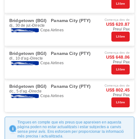
Llibre
Bridgetown (BGI)
Panama City (PTY)
Comença des de
US$ 620.87
dj., 30 de jul.
Directe
Preu/ Pax
Copa Airlines
Llibre
Bridgetown (BGI)
Panama City (PTY)
Comença des de
US$ 648.06
dl., 10 d’ag.
Directe
Preu/ Pax
Copa Airlines
Llibre
Bridgetown (BGI)
Panama City (PTY)
Comença des de
US$ 802.45
dc., 5 d’ag.
Directe
Preu/ Pax
Copa Airlines
Llibre
Tingues en compte que els preus que apareixen en aquesta
pàgina poden no estar actualitzats i estar subjectes a canvis
sense previ avís. Ens esforcem per proporcionar la informació
més precisa i actualitzada.