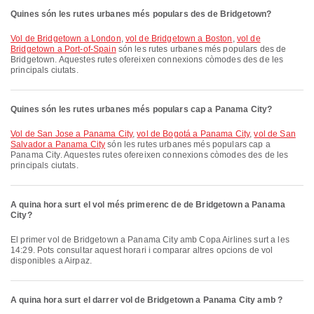
Quines són les rutes urbanes més populars des de Bridgetown?
vol de Bridgetown a London
,
vol de Bridgetown a Boston
,
vol de
Bridgetown a Port-of-Spain
són les rutes urbanes més populars des de
Bridgetown. Aquestes rutes ofereixen connexions còmodes des de les
principals ciutats.
Quines són les rutes urbanes més populars cap a Panama City?
vol de San Jose a Panama City
,
vol de Bogotá a Panama City
,
vol de San
Salvador a Panama City
són les rutes urbanes més populars cap a
Panama City. Aquestes rutes ofereixen connexions còmodes des de les
principals ciutats.
A quina hora surt el vol més primerenc de de Bridgetown a Panama
City?
El primer vol de Bridgetown a Panama City amb Copa Airlines surt a les
14:29. Pots consultar aquest horari i comparar altres opcions de vol
disponibles a Airpaz.
A quina hora surt el darrer vol de Bridgetown a Panama City amb ?