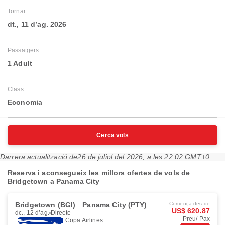
Tornar
dt., 11 d’ag. 2026
Passatgers
1 Adult
Class
Economia
Cerca vols
Darrera actualització de
26 de juliol del 2026, a les 22:02 GMT+0
Reserva i aconsegueix les millors ofertes de vols de
Bridgetown a Panama City
Bridgetown (BGI)
Panama City (PTY)
Comença des de
US$ 620.87
dc., 12 d’ag.
Directe
Preu/ Pax
Copa Airlines