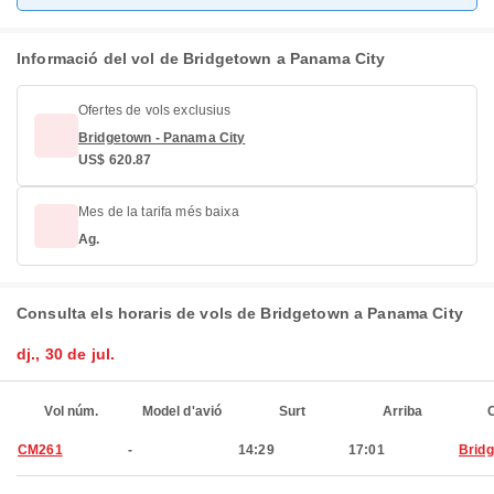
Informació del vol de Bridgetown a Panama City
Ofertes de vols exclusius
Bridgetown - Panama City
US$ 620.87
Mes de la tarifa més baixa
Ag.
Consulta els horaris de vols de Bridgetown a Panama City
dj., 30 de jul.
Vol núm.
Model d'avió
Surt
Arriba
C
CM261
-
14:29
17:01
Brid