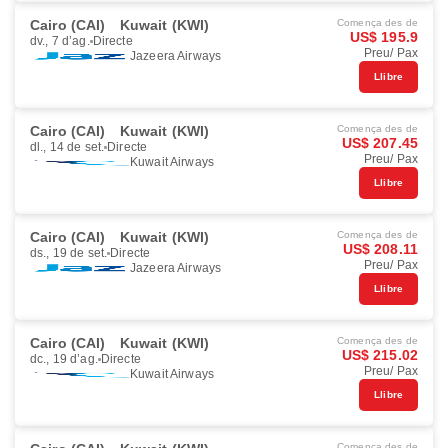
Cairo (CAI)
Kuwait (KWI)
Comença des de
US$ 195.9
dv., 7 d’ag.
Directe
Preu/ Pax
Jazeera Airways
Llibre
Cairo (CAI)
Kuwait (KWI)
Comença des de
US$ 207.45
dl., 14 de set.
Directe
Preu/ Pax
Kuwait Airways
Llibre
Cairo (CAI)
Kuwait (KWI)
Comença des de
US$ 208.11
ds., 19 de set.
Directe
Preu/ Pax
Jazeera Airways
Llibre
Cairo (CAI)
Kuwait (KWI)
Comença des de
US$ 215.02
dc., 19 d’ag.
Directe
Preu/ Pax
Kuwait Airways
Llibre
Comença des de