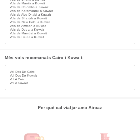
Vols de Manila a Kuwait
Vols de Colombo a Kuwait
Vols de Kathmandu a Kuwait
Vols de Abu Dhabi a Kuwait
Vols de Sharjah a Kuwait
Vols de New Delhi a Kuwait
Vols de Amman a Kuwait
Vols de Dubai a Kuwait
Vols de Mumbai a Kuwait
Vols de Beirut a Kuwait
Més vols recomanats Cairo i Kuwait
Vol Des De Cairo
Vol Des De Kuwait
Vol A Cairo
Vol A Kuwait
Per què cal viatjar amb Airpaz