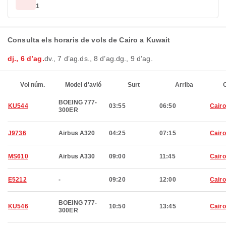
1
Consulta els horaris de vols de Cairo a Kuwait
dj., 6 d’ag.
dv., 7 d’ag.
ds., 8 d’ag.
dg., 9 d’ag.
Vol núm.
Model d'avió
Surt
Arriba
C
BOEING 777-
KU544
03:55
06:50
Cairo
300ER
J9736
Airbus A320
04:25
07:15
Cairo
MS610
Airbus A330
09:00
11:45
Cairo
E5212
-
09:20
12:00
Cairo
BOEING 777-
KU546
10:50
13:45
Cairo
300ER