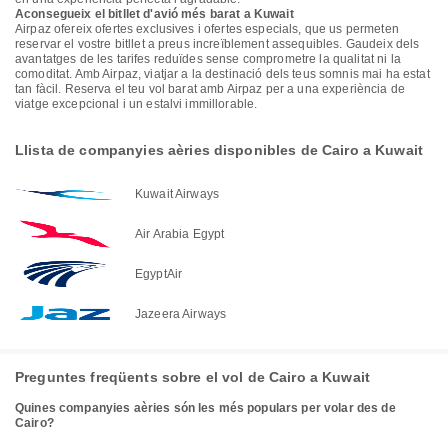
Aconsegueix el bitllet d'avió més barat a Kuwait
Airpaz ofereix ofertes exclusives i ofertes especials, que us permeten
reservar el vostre bitllet a preus increïblement assequibles. Gaudeix dels
avantatges de les tarifes reduïdes sense comprometre la qualitat ni la
comoditat. Amb Airpaz, viatjar a la destinació dels teus somnis mai ha estat
tan fàcil. Reserva el teu vol barat amb Airpaz per a una experiència de
viatge excepcional i un estalvi immillorable.
Llista de companyies aèries disponibles de Cairo a Kuwait
Kuwait Airways
Air Arabia Egypt
EgyptAir
Jazeera Airways
Preguntes freqüents sobre el vol de Cairo a Kuwait
Quines companyies aèries són les més populars per volar des de
Cairo?