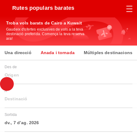
Rutes populars barates
Troba vols barats de Cairo a Kuwait
Gaudeix d'ofertes exclusives de vols a la teva
destinació preferida. Comença la teva reserva
ara!
Una direcció
Anada i tornada
Múltiples destinacions
Des de
Origen
A
Destinació
Sortida
dv., 7 d’ag. 2026