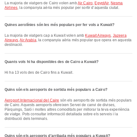
La majoria de viatgers de Cairo volen amb
Air Cairo
,
EgyptAir
,
Nesma
Airlines
, la companyia aèria més popular per sortir d’aquesta ciutat.
Quines aerolínies són les més populars per fer vols a Kuwait?
La majoria de viatgers cap a Kuwait volen amb
Kuwait Airways
,
Jazeera
Airways
,
Air Arabia
, la companyia aèria més popular que opera en aquesta
destinació.
Quants vols hi ha disponibles des de Cairo a Kuwait?
Hi ha 13 vols des de Cairo fins a Kuwait.
Quins són els aeroports de sortida més populars a Cairo?
Aeroport Internacional del Caire
són els aeroports de sortida més populars
de Cairo. Aquests aeroports ofereixen Servei de canvi de divises,
Pàrquings, Saló i moltes altres comoditats per millorar la teva experiència
de viatge. Pots consultar informació detallada sobre els serveis i la
distribució dels terminals.
Quins són els aeroports d’arribada més populars a Kuwait?