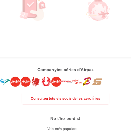
Companyies aèries d'Airpaz
Consulteu tots els socis de les aerolínies
No t'ho perdis!
Vols més populars