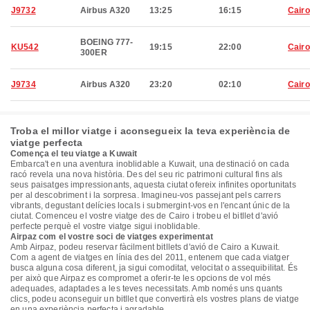
J9732
Airbus A320
13:25
16:15
Cairo
BOEING 777-
KU542
19:15
22:00
Cairo
300ER
J9734
Airbus A320
23:20
02:10
Cairo
Troba el millor viatge i aconsegueix la teva experiència de
viatge perfecta
Comença el teu viatge a Kuwait
Embarca't en una aventura inoblidable a Kuwait, una destinació on cada
racó revela una nova història. Des del seu ric patrimoni cultural fins als
seus paisatges impressionants, aquesta ciutat ofereix infinites oportunitats
per al descobriment i la sorpresa. Imagineu-vos passejant pels carrers
vibrants, degustant delícies locals i submergint-vos en l'encant únic de la
ciutat. Comenceu el vostre viatge des de Cairo i trobeu el bitllet d'avió
perfecte perquè el vostre viatge sigui inoblidable.
Airpaz com el vostre soci de viatges experimentat
Amb Airpaz, podeu reservar fàcilment bitllets d'avió de Cairo a Kuwait.
Com a agent de viatges en línia des del 2011, entenem que cada viatger
busca alguna cosa diferent, ja sigui comoditat, velocitat o assequibilitat. És
per això que Airpaz es compromet a oferir-te les opcions de vol més
adequades, adaptades a les teves necessitats. Amb només uns quants
clics, podeu aconseguir un bitllet que convertirà els vostres plans de viatge
en una experiència perfecta i agradable.