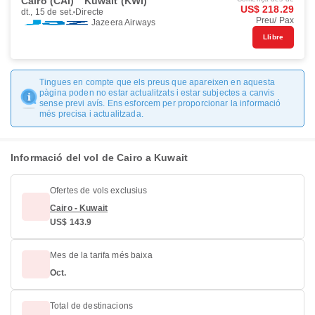
Cairo (CAI)
Kuwait (KWI)
US$ 218.29
dt., 15 de set.
Directe
Preu/ Pax
Jazeera Airways
Llibre
Tingues en compte que els preus que apareixen en aquesta
pàgina poden no estar actualitzats i estar subjectes a canvis
sense previ avís. Ens esforcem per proporcionar la informació
més precisa i actualitzada.
Informació del vol de Cairo a Kuwait
Ofertes de vols exclusius
Cairo - Kuwait
US$ 143.9
Mes de la tarifa més baixa
Oct.
Total de destinacions