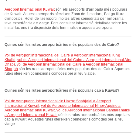
Aeroport Internacional Kuwait
són els aeroports d’arribada més populars
de Kuwait. Aquests aeroports ofereixen Zona de fumadors, Botiga lliure
d'impostos, Hotel de l'aeroport i moltes altres comoditats per millorar la
teva experiència de viatge. Pots consultar informació detallada sobre les
instal·lacions i la disposició dels terminals en aquests aeroports.
Quines són les rutes aeroportuàries més populars des de Cairo?
vol de Aeroport Internacional del Caire a Aeroport Internacional King
Khalid
,
vol de Aeroport Internacional del Caire a Aeroport Internacional Abu
Dhabi
,
vol de Aeroport Internacional del Caire a Aeroport Internacional
Sharjah
són les rutes aeroportuàries més populars des de Cairo. Aquestes
rutes ofereixen connexions còmodes per al teu viatge.
Quines són les rutes aeroportuàries més populars cap a Kuwait?
vol de Aeropuerto Internacional de Hazrat Shahjalal a Aeroport
Internacional Kuwait
,
vol de Aeropuerto Internacional Ninoy Aquino a
Aeroport Internacional Kuwait
,
vol de Aeroport Internacional Bandaranaike
a Aeroport Internacional Kuwait
són les rutes aeroportuàries més populars
cap a Kuwait. Aquestes rutes ofereixen connexions còmodes per al teu
viatge.