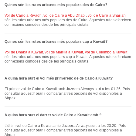
Quines són les rutes urbanes més populars des de Cairo?
vol de Cairo a Riyadh
,
vol de Cairo a Abu Dhabi
,
vol de Cairo a Sharjah
són les rutes urbanes més populars des de Cairo. Aquestes rutes ofereixen
connexions còmodes des de les principals ciutats.
Quines són les rutes urbanes més populars cap a Kuwait?
vol de Dhaka a Kuwait
,
vol de Manila a Kuwait
,
vol de Colombo a Kuwait
són les rutes urbanes més populars cap a Kuwait. Aquestes rutes ofereixen
connexions còmodes des de les principals ciutats.
A quina hora surt el vol més primerenc de de Cairo a Kuwait?
El primer vol de Cairo a Kuwait amb Jazeera Airways surt a les 01:25. Pots
consultar aquest horari i comparar altres opcions de vol disponibles a
Airpaz.
A quina hora surt el darrer vol de Cairo a Kuwait amb ?
L’últim vol de Cairo a Kuwait amb Jazeera Airways surt a les 23:20. Pots
consultar aquest horari i comparar altres opcions de vol disponibles a
Airpaz.