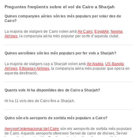
Preguntes freqüents sobre el vol de Cairo a Sharjah
Quines companyies aèries són les més populars per volar des de
Cairo?
La majoria de viatgers de Cairo volen amb
Air Cairo
,
EgyptAir
,
Nesma
Airlines
, la companyia aèria més popular per sortir d’aquesta ciutat.
Quines aerolínies són les més populars per fer vols a Sharjah?
La majoria de viatgers cap a Sharjah volen amb
Air Arabia
,
US-Bangla
Airlines
,
Ethiopian Airlines
, la companyia aèria més popular que opera en
aquesta destinació.
Quants vols hi ha disponibles des de Cairo a Sharjah?
Hi ha 11 vols des de Cairo fins a Sharjah.
Quins són els aeroports de sortida més populars a Cairo?
Aeroport Internacional del Caire
són els aeroports de sortida més populars
de Cairo. Aquests aeroports ofereixen Servei de canvi de divises, Servei