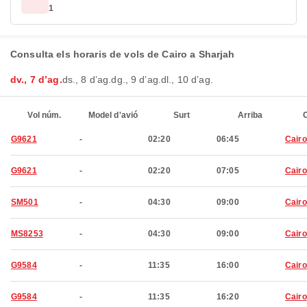
1
Consulta els horaris de vols de Cairo a Sharjah
dv., 7 d’ag.
ds., 8 d’ag.
dg., 9 d’ag.
dl., 10 d’ag.
Vol núm.
Model d'avió
Surt
Arriba
C
G9621
-
02:20
06:45
Cairo
G9621
-
02:20
07:05
Cairo
SM501
-
04:30
09:00
Cairo
MS8253
-
04:30
09:00
Cairo
G9584
-
11:35
16:00
Cairo
G9584
-
11:35
16:20
Cairo