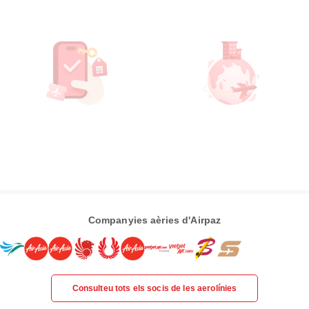
Companyies aèries d'Airpaz
Consulteu tots els socis de les aerolínies