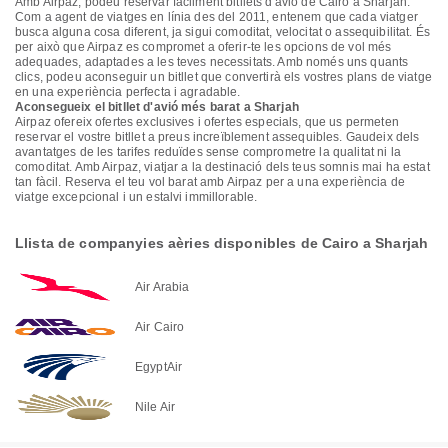
Amb Airpaz, podeu reservar fàcilment bitllets d'avió de Cairo a Sharjah.
Com a agent de viatges en línia des del 2011, entenem que cada viatger
busca alguna cosa diferent, ja sigui comoditat, velocitat o assequibilitat. És
per això que Airpaz es compromet a oferir-te les opcions de vol més
adequades, adaptades a les teves necessitats. Amb només uns quants
clics, podeu aconseguir un bitllet que convertirà els vostres plans de viatge
en una experiència perfecta i agradable.
Aconsegueix el bitllet d'avió més barat a Sharjah
Airpaz ofereix ofertes exclusives i ofertes especials, que us permeten
reservar el vostre bitllet a preus increïblement assequibles. Gaudeix dels
avantatges de les tarifes reduïdes sense comprometre la qualitat ni la
comoditat. Amb Airpaz, viatjar a la destinació dels teus somnis mai ha estat
tan fàcil. Reserva el teu vol barat amb Airpaz per a una experiència de
viatge excepcional i un estalvi immillorable.
Llista de companyies aèries disponibles de Cairo a Sharjah
Air Arabia
Air Cairo
EgyptAir
Nile Air