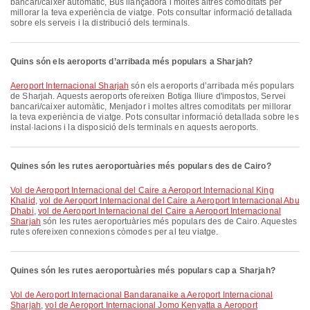
bancari/caixer automàtic, Bus llançadora i moltes altres comoditats per
millorar la teva experiència de viatge. Pots consultar informació detallada
sobre els serveis i la distribució dels terminals.
Quins són els aeroports d’arribada més populars a Sharjah?
Aeroport Internacional Sharjah
són els aeroports d’arribada més populars
de Sharjah. Aquests aeroports ofereixen Botiga lliure d'impostos, Servei
bancari/caixer automàtic, Menjador i moltes altres comoditats per millorar
la teva experiència de viatge. Pots consultar informació detallada sobre les
instal·lacions i la disposició dels terminals en aquests aeroports.
Quines són les rutes aeroportuàries més populars des de Cairo?
vol de Aeroport Internacional del Caire a Aeroport Internacional King
Khalid
,
vol de Aeroport Internacional del Caire a Aeroport Internacional Abu
Dhabi
,
vol de Aeroport Internacional del Caire a Aeroport Internacional
Sharjah
són les rutes aeroportuàries més populars des de Cairo. Aquestes
rutes ofereixen connexions còmodes per al teu viatge.
Quines són les rutes aeroportuàries més populars cap a Sharjah?
vol de Aeroport Internacional Bandaranaike a Aeroport Internacional
Sharjah
,
vol de Aeroport Internacional Jomo Kenyatta a Aeroport