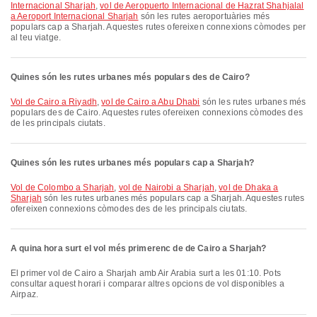
Internacional Sharjah
,
vol de Aeropuerto Internacional de Hazrat Shahjalal
a Aeroport Internacional Sharjah
són les rutes aeroportuàries més
populars cap a Sharjah. Aquestes rutes ofereixen connexions còmodes per
al teu viatge.
Quines són les rutes urbanes més populars des de Cairo?
vol de Cairo a Riyadh
,
vol de Cairo a Abu Dhabi
són les rutes urbanes més
populars des de Cairo. Aquestes rutes ofereixen connexions còmodes des
de les principals ciutats.
Quines són les rutes urbanes més populars cap a Sharjah?
vol de Colombo a Sharjah
,
vol de Nairobi a Sharjah
,
vol de Dhaka a
Sharjah
són les rutes urbanes més populars cap a Sharjah. Aquestes rutes
ofereixen connexions còmodes des de les principals ciutats.
A quina hora surt el vol més primerenc de de Cairo a Sharjah?
El primer vol de Cairo a Sharjah amb Air Arabia surt a les 01:10. Pots
consultar aquest horari i comparar altres opcions de vol disponibles a
Airpaz.