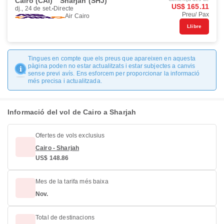
Cairo (CAI)
Sharjah (SHJ)
US$ 165.11
dj., 24 de set.
Directe
Preu/ Pax
Air Cairo
Llibre
Tingues en compte que els preus que apareixen en aquesta
pàgina poden no estar actualitzats i estar subjectes a canvis
sense previ avís. Ens esforcem per proporcionar la informació
més precisa i actualitzada.
Informació del vol de Cairo a Sharjah
Ofertes de vols exclusius
Cairo - Sharjah
US$ 148.86
Mes de la tarifa més baixa
Nov.
Total de destinacions