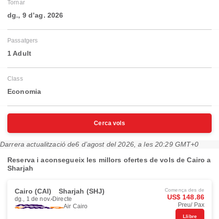
Tornar
dg., 9 d’ag. 2026
Passatgers
1 Adult
Class
Economia
Cerca vols
Darrera actualització de
6 d’agost del 2026, a les 20:29 GMT+0
Reserva i aconsegueix les millors ofertes de vols de Cairo a
Sharjah
Cairo (CAI)
Sharjah (SHJ)
Comença des de
US$ 148.86
dg., 1 de nov.
Directe
Preu/ Pax
Air Cairo
Llibre