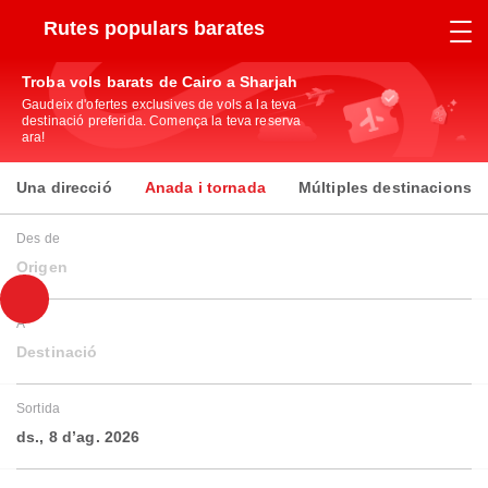
Rutes populars barates
Troba vols barats de Cairo a Sharjah
Gaudeix d'ofertes exclusives de vols a la teva
destinació preferida. Comença la teva reserva
ara!
Una direcció
Anada i tornada
Múltiples destinacions
Des de
Origen
A
Destinació
Sortida
ds., 8 d’ag. 2026