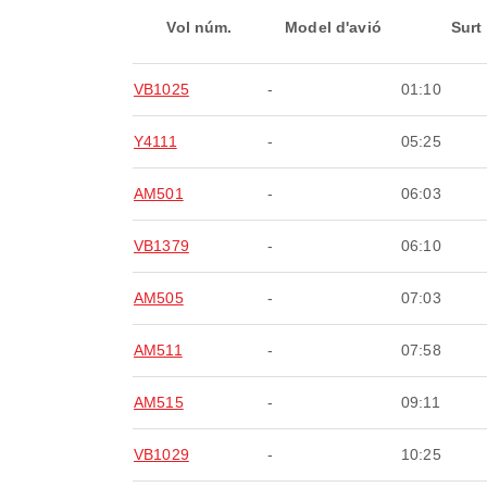
Vol núm.
Model d'avió
Surt
VB1025
-
01:10
Y4111
-
05:25
AM501
-
06:03
VB1379
-
06:10
AM505
-
07:03
AM511
-
07:58
AM515
-
09:11
VB1029
-
10:25