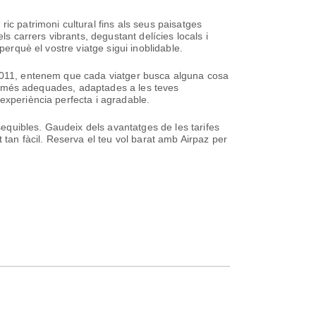
ic patrimoni cultural fins als seus paisatges
s carrers vibrants, degustant delícies locals i
perquè el vostre viatge sigui inoblidable.
l 2011, entenem que cada viatger busca alguna cosa
vol més adequades, adaptades a les teves
experiència perfecta i agradable.
ssequibles. Gaudeix dels avantatges de les tarifes
 tan fàcil. Reserva el teu vol barat amb Airpaz per