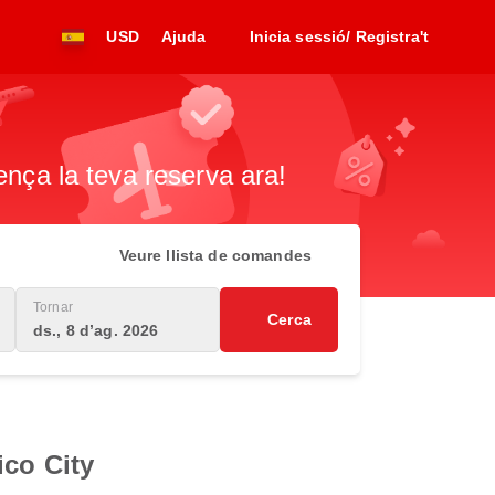
USD
Ajuda
Inicia sessió/ Registra't
ença la teva reserva ara!
Veure llista de comandes
Tornar
Cerca
ds., 8 d’ag. 2026
ico City