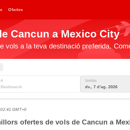
s
Ofertes
de Cancun a Mexico City
e vols a la teva destinació preferida. Com
A
Sortida
dv., 7 d’ag. 2026
es 02:41 GMT+0
illors ofertes de vols de Cancun a Mex