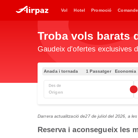
Vol
Hotel
Promoció
Comande
Troba vols barats 
Gaudeix d'ofertes exclusives d
Anada i tornada
1 Passatger
Economia
Des de
Darrera actualització de
27 de juliol del 2026, a l
Reserva i aconsegueix les m