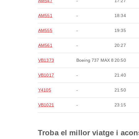
AM547
-
17:27
AM551
-
18:34
AM555
-
19:35
AM561
-
20:27
VB1373
Boeing 737 MAX 8
20:50
VB1017
-
21:40
Y4105
-
21:50
VB1021
-
23:15
Troba el millor viatge i aco