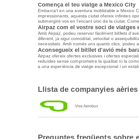
Comença el teu viatge a Mexico City
Embarca't en una aventura inoblidable a Mexico Cit
impressionants, aquesta ciutat ofereix infinites op
submergint-vos en l'encant únic de la ciutat. Comen
Airpaz com el vostre soci de viatges
Amb Airpaz, podeu reservar fàcilment bitllets d'a
diferent, ja sigui comoditat, velocitat o assequibi
necessitats. Amb només uns quants clics, podeu aco
Aconsegueix el bitllet d'avió més bar
Airpaz ofereix ofertes exclusives i ofertes especia
reduïdes sense comprometre la qualitat ni la comodi
a una experiència de viatge excepcional i un estalv
Llista de companyies aèries
Viva Aerobus
Preguntes freqüents sobre e