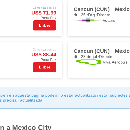
Comença des de
Cancun (CUN)
Mexic
US$ 71.99
dt., 25 d’ag.
Directe
Preu/ Pax
Volaris
Llibre
Comença des de
Cancun (CUN)
Mexic
US$ 88.44
dt., 28 de jul.
Directe
Preu/ Pax
Viva Aerobus
Llibre
en en aquesta pàgina poden no estar actualitzats i estar subjectes 
 precisa i actualitzada.
n a Mexico City