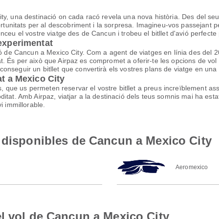
y, una destinació on cada racó revela una nova història. Des del seu r
ortunitats per al descobriment i la sorpresa. Imagineu-vos passejant pel
ceu el vostre viatge des de Cancun i trobeu el bitllet d'avió perfecte 
 experimentat
vió de Cancun a Mexico City. Com a agent de viatges en línia des de
litat. És per això que Airpaz es compromet a oferir-te les opcions de 
nseguir un bitllet que convertirà els vostres plans de viatge en una 
at a Mexico City
ls, que us permeten reservar el vostre bitllet a preus increïblement a
tat. Amb Airpaz, viatjar a la destinació dels teus somnis mai ha estat
i immillorable.
 disponibles de Cancun a Mexico City
Aeromexico
l vol de Cancun a Mexico City