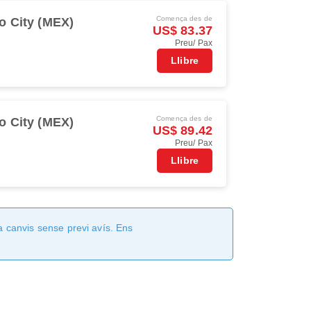
Comença des de
o City (MEX)
US$ 83.37
Preu/ Pax
Llibre
Comença des de
o City (MEX)
US$ 89.42
Preu/ Pax
Llibre
a canvis sense previ avís. Ens