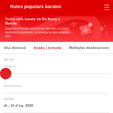
Rutes populars barates
Troba vols barats de Da Nang a
Manila
Gaudeix d'ofertes exclusives de vols a la teva
destinació preferida. Comença la teva reserva
ara!
Una direcció
Anada i tornada
Múltiples destinacions
Des de
Origen
A
Destinació
Sortida
dl., 10 d’ag. 2026