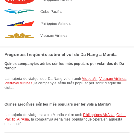
Cebu Pacific
Philippine Airlines
Vietnam Airlines
Preguntes freqüents sobre el vol de Da Nang a Manila
Quines companyies aèries són les més populars per volar des de Da
Nang?
La majoria de viatgers de Da Nang volen amb
Vietjet Air
,
Vietnam Airlines
,
Vietravel Airlines
, la companyia aèria més popular per sortir d’aquesta
ciutat.
Quines aerolínies són les més populars per fer vols a Manila?
La majoria de viatgers cap a Manila volen amb
Philippines AirAsia
,
Cebu
Pacific
,
AirAsia
, la companyia aèria més popular que opera en aquesta
destinació.