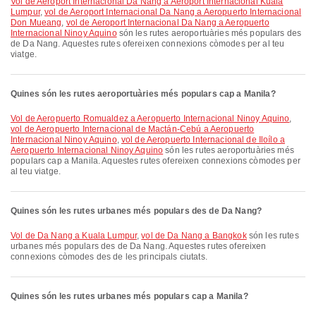
vol de Aeroport Internacional Da Nang a Aeroport Internacional Kuala
Lumpur
,
vol de Aeroport Internacional Da Nang a Aeropuerto Internacional
Don Mueang
,
vol de Aeroport Internacional Da Nang a Aeropuerto
Internacional Ninoy Aquino
són les rutes aeroportuàries més populars des
de Da Nang. Aquestes rutes ofereixen connexions còmodes per al teu
viatge.
Quines són les rutes aeroportuàries més populars cap a Manila?
vol de Aeropuerto Romualdez a Aeropuerto Internacional Ninoy Aquino
,
vol de Aeropuerto Internacional de Mactán-Cebú a Aeropuerto
Internacional Ninoy Aquino
,
vol de Aeropuerto Internacional de Iloílo a
Aeropuerto Internacional Ninoy Aquino
són les rutes aeroportuàries més
populars cap a Manila. Aquestes rutes ofereixen connexions còmodes per
al teu viatge.
Quines són les rutes urbanes més populars des de Da Nang?
vol de Da Nang a Kuala Lumpur
,
vol de Da Nang a Bangkok
són les rutes
urbanes més populars des de Da Nang. Aquestes rutes ofereixen
connexions còmodes des de les principals ciutats.
Quines són les rutes urbanes més populars cap a Manila?