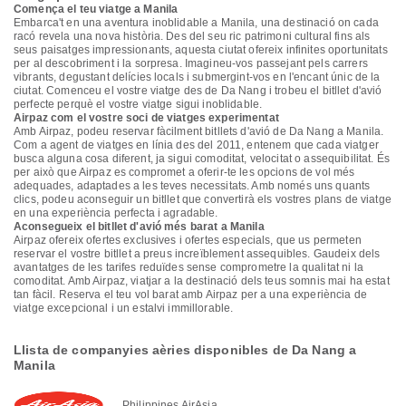
Comença el teu viatge a Manila
Embarca't en una aventura inoblidable a Manila, una destinació on cada
racó revela una nova història. Des del seu ric patrimoni cultural fins als
seus paisatges impressionants, aquesta ciutat ofereix infinites oportunitats
per al descobriment i la sorpresa. Imagineu-vos passejant pels carrers
vibrants, degustant delícies locals i submergint-vos en l'encant únic de la
ciutat. Comenceu el vostre viatge des de Da Nang i trobeu el bitllet d'avió
perfecte perquè el vostre viatge sigui inoblidable.
Airpaz com el vostre soci de viatges experimentat
Amb Airpaz, podeu reservar fàcilment bitllets d'avió de Da Nang a Manila.
Com a agent de viatges en línia des del 2011, entenem que cada viatger
busca alguna cosa diferent, ja sigui comoditat, velocitat o assequibilitat. És
per això que Airpaz es compromet a oferir-te les opcions de vol més
adequades, adaptades a les teves necessitats. Amb només uns quants
clics, podeu aconseguir un bitllet que convertirà els vostres plans de viatge
en una experiència perfecta i agradable.
Aconsegueix el bitllet d'avió més barat a Manila
Airpaz ofereix ofertes exclusives i ofertes especials, que us permeten
reservar el vostre bitllet a preus increïblement assequibles. Gaudeix dels
avantatges de les tarifes reduïdes sense comprometre la qualitat ni la
comoditat. Amb Airpaz, viatjar a la destinació dels teus somnis mai ha estat
tan fàcil. Reserva el teu vol barat amb Airpaz per a una experiència de
viatge excepcional i un estalvi immillorable.
Llista de companyies aèries disponibles de Da Nang a
Manila
Philippines AirAsia