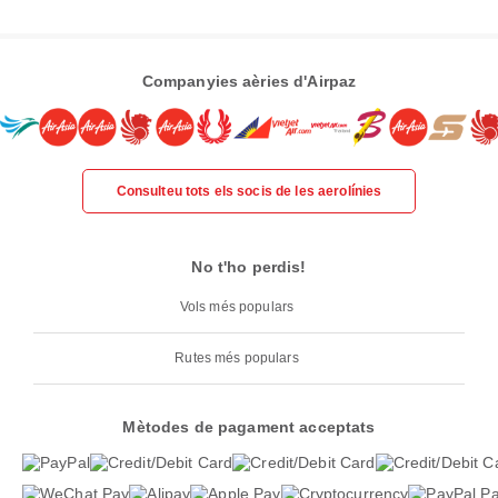
Companyies aèries d'Airpaz
Consulteu tots els socis de les aerolínies
No t'ho perdis!
Vols més populars
Rutes més populars
Mètodes de pagament acceptats