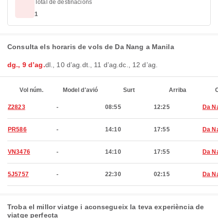
Total de destinacions
1
Consulta els horaris de vols de Da Nang a Manila
dg., 9 d’ag.
dl., 10 d’ag.
dt., 11 d’ag.
dc., 12 d’ag.
Vol núm.
Model d'avió
Surt
Arriba
C
Z2823
-
08:55
12:25
Da N
PR586
-
14:10
17:55
Da N
VN3476
-
14:10
17:55
Da N
5J5757
-
22:30
02:15
Da N
Troba el millor viatge i aconsegueix la teva experiència de
viatge perfecta