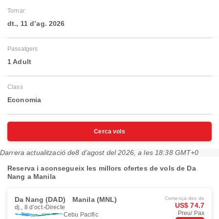
Tornar
dt., 11 d’ag. 2026
Passatgers
1 Adult
Class
Economia
Cerca vols
Darrera actualització de
8 d’agost del 2026, a les 18:38 GMT+0
Reserva i aconsegueix les millors ofertes de vols de Da
Nang a Manila
Da Nang (DAD)
Manila (MNL)
Comença des de
US$ 74.7
dj., 8 d’oct.
Directe
Preu/ Pax
Cebu Pacific