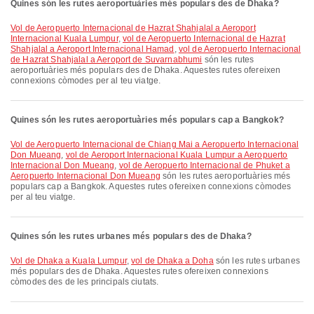
Quines són les rutes aeroportuàries més populars des de Dhaka?
vol de Aeropuerto Internacional de Hazrat Shahjalal a Aeroport
Internacional Kuala Lumpur
,
vol de Aeropuerto Internacional de Hazrat
Shahjalal a Aeroport Internacional Hamad
,
vol de Aeropuerto Internacional
de Hazrat Shahjalal a Aeroport de Suvarnabhumi
són les rutes
aeroportuàries més populars des de Dhaka. Aquestes rutes ofereixen
connexions còmodes per al teu viatge.
Quines són les rutes aeroportuàries més populars cap a Bangkok?
vol de Aeropuerto Internacional de Chiang Mai a Aeropuerto Internacional
Don Mueang
,
vol de Aeroport Internacional Kuala Lumpur a Aeropuerto
Internacional Don Mueang
,
vol de Aeropuerto Internacional de Phuket a
Aeropuerto Internacional Don Mueang
són les rutes aeroportuàries més
populars cap a Bangkok. Aquestes rutes ofereixen connexions còmodes
per al teu viatge.
Quines són les rutes urbanes més populars des de Dhaka?
vol de Dhaka a Kuala Lumpur
,
vol de Dhaka a Doha
són les rutes urbanes
més populars des de Dhaka. Aquestes rutes ofereixen connexions
còmodes des de les principals ciutats.