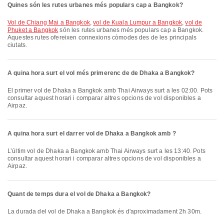
Quines són les rutes urbanes més populars cap a Bangkok?
vol de Chiang Mai a Bangkok
,
vol de Kuala Lumpur a Bangkok
,
vol de
Phuket a Bangkok
són les rutes urbanes més populars cap a Bangkok.
Aquestes rutes ofereixen connexions còmodes des de les principals
ciutats.
A quina hora surt el vol més primerenc de de Dhaka a Bangkok?
El primer vol de Dhaka a Bangkok amb Thai Airways surt a les 02:00. Pots
consultar aquest horari i comparar altres opcions de vol disponibles a
Airpaz.
A quina hora surt el darrer vol de Dhaka a Bangkok amb ?
L’últim vol de Dhaka a Bangkok amb Thai Airways surt a les 13:40. Pots
consultar aquest horari i comparar altres opcions de vol disponibles a
Airpaz.
Quant de temps dura el vol de Dhaka a Bangkok?
La durada del vol de Dhaka a Bangkok és d'aproximadament 2h 30m.